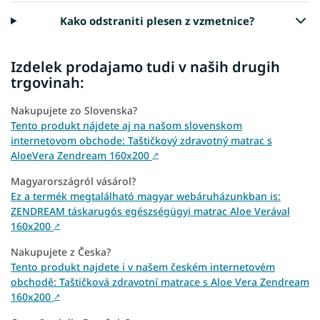
Kako odstraniti plesen z vzmetnice?
Izdelek prodajamo tudi v naših drugih
trgovinah:
Nakupujete zo Slovenska?
Tento produkt nájdete aj na našom slovenskom
internetovom obchode: Taštičkový zdravotný matrac s
AloeVera Zendream 160x200
↗
Magyarországról vásárol?
Ez a termék megtalálható magyar webáruházunkban is:
ZENDREAM táskarugós egészségügyi matrac Aloe Verával
160x200
↗
Nakupujete z Česka?
Tento produkt najdete i v našem českém internetovém
obchodě: Taštičková zdravotní matrace s Aloe Vera Zendream
160x200
↗