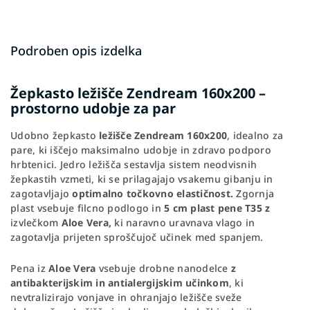
Podroben opis izdelka
Žepkasto ležišče Zendream 160x200 –
prostorno udobje za par
Udobno žepkasto
ležišče Zendream 160x200
, idealno za
pare, ki iščejo maksimalno udobje in zdravo podporo
hrbtenici. Jedro ležišča sestavlja sistem neodvisnih
žepkastih vzmeti, ki se prilagajajo vsakemu gibanju in
zagotavljajo
optimalno točkovno elastičnost.
Zgornja
plast vsebuje filcno podlogo in
5 cm plast pene T35 z
izvlečkom
Aloe Vera,
ki naravno uravnava vlago in
zagotavlja prijeten sproščujoč učinek med spanjem.
Pena iz
Aloe Vera
vsebuje drobne nanodelce
z
antibakterijskim in antialergijskim učinkom
, ki
nevtralizirajo vonjave in ohranjajo ležišče sveže