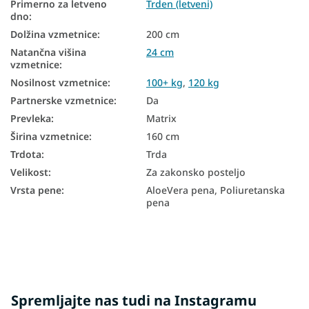
Primerno za letveno
Trden (letveni)
dno
:
Vzmetnice za starejše
Dolžina vzmetnice
:
200 cm
Natančna višina
24 cm
Žepkaste vzmetnice 160x200
vzmetnice
:
Vzmetne vzmetnice 160x200
Nosilnost vzmetnice
:
100+ kg
,
120 kg
Partnerske vzmetnice
:
Da
Visoke vzmetnice 160×200
Prevleka
:
Matrix
Vzmetnice Aloe Vera 160x200
Širina vzmetnice
:
160 cm
Trdota vzmetnice H4
Trdota
:
Trda
Velikost
:
Za zakonsko posteljo
Trde vzmetnice 160x200
Vrsta pene
:
AloeVera pena, Poliuretanska
Vzmetnice glede na nosilnost - 120 kg
pena
Vzmetnice z nosilnostjo 100+ kg
Spremljajte nas tudi na Instagramu