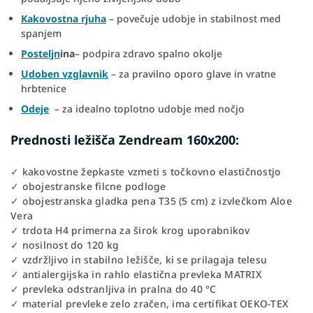
Kakovostna rjuha
– povečuje udobje in stabilnost med
spanjem
Post
eljn
ina
– podpira zdravo spalno okolje
Udoben vzglavnik
– za pravilno oporo glave in vratne
hrbtenice
Odeje
– za idealno toplotno udobje med nočjo
Prednosti ležišča Zendream 160x200:
✓ kakovostne žepkaste vzmeti s točkovno elastičnostjo
✓ obojestranske filcne podloge
✓ obojestranska gladka pena T35 (5 cm) z izvlečkom Aloe
Vera
✓ trdota H4 primerna za širok krog uporabnikov
✓ nosilnost do 120 kg
✓ vzdržljivo in stabilno ležišče, ki se prilagaja telesu
✓ antialergijska in rahlo elastična prevleka MATRIX
✓ prevleka odstranljiva in pralna do 40 °C
✓ material prevleke zelo zračen, ima certifikat OEKO-TEX