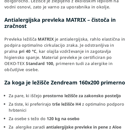
dolgoročno. Ležišče je zlepljeno z ekološkim lepilom na
vodni osnovi, zato je varno za uporabnika in okolje.
Antialergijska prevleka MATRIX – čistoča in
zračnost
Prevleka ležišča
MATRIX
je antialergijska, rahlo elastična in
podpira optimalno cirkulacijo zraka. Je odstranljiva in
pralna
pri 40 °C
, kar olajša vzdrževanje in zagotavlja
higiensko spanje. Material prevleke je certificiran po
OEKO-TEX
Standard 100,
primeren tudi za alergike in
občutljive osebe.
Za koga je ležišče Zendream 160x200 primerno
Za pare, ki iščejo
prostorno ležišče za zakonsko posteljo
Za tiste, ki preferirajo
trše ležišče H4
z optimalno podporo
hrbtenici
Za osebe s težo do
120 kg na osebo
Za alergike zaradi
antialergijske prevleke in pene z Aloe