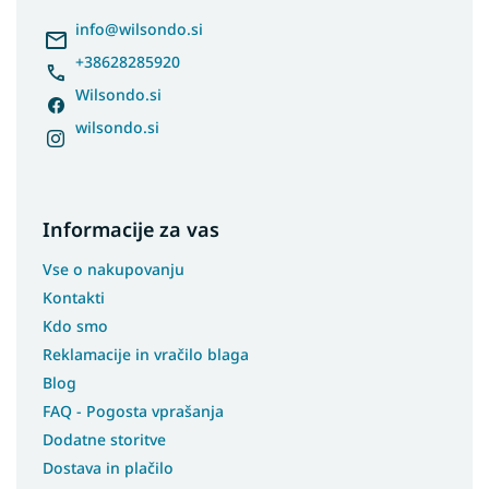
e
r
info
@
wilsondo.si
+38628285920
Wilsondo.si
wilsondo.si
Informacije za vas
Vse o nakupovanju
Kontakti
Kdo smo
Reklamacije in vračilo blaga
Blog
FAQ - Pogosta vprašanja
Dodatne storitve
Dostava in plačilo