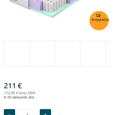
brezplačno
211 €
172,95 € brez DDV
Me
5-10 delovnih dni
ce