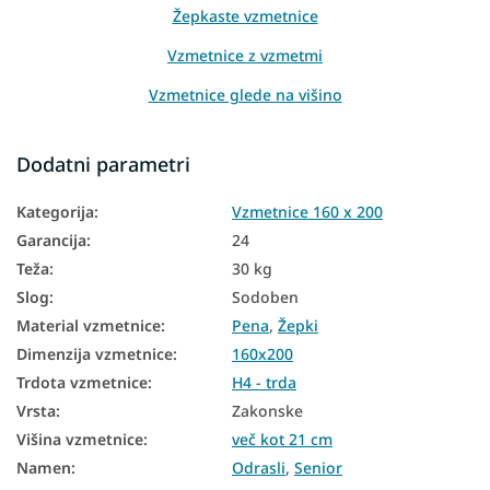
Žepkaste vzmetnice
Vzmetnice z vzmetmi
Vzmetnice glede na višino
Vzmetnice glede na nosilnost
Dodatni parametri
Visoke vzmetnice
Kategorija
:
Vzmetnice 160 x 200
Vzmetnice Aloe Vera
Garancija
:
24
Talne vzmetnice
Teža
:
30 kg
Talne vzmetnice
Slog
:
Sodoben
Material vzmetnice
:
Pena
,
Žepki
Vzmetnice glede na trdoto
Dimenzija vzmetnice
:
160x200
Trde vzmetnice
Trdota vzmetnice
:
H4 - trda
Medicinske vzmetnice
Vrsta
:
Zakonske
Višina vzmetnice
:
več kot 21 cm
Velike vzmetnice
Namen
:
Odrasli
,
Senior
Vzmetnice za zakonske postelje