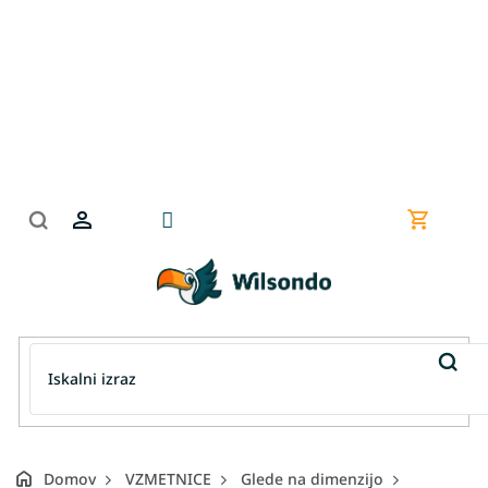
Preskoči
na
vsebino
Nakupov
košarica
Domov
VZMETNICE
Glede na dimenzijo