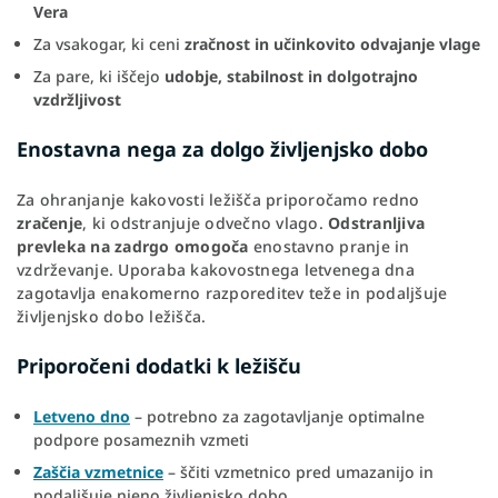
Vera
Za vsakogar, ki ceni
zračnost in učinkovito odvajanje vlage
Za pare, ki iščejo
udobje, stabilnost in dolgotrajno
vzdržljivost
Enostavna nega za dolgo življenjsko dobo
Za ohranjanje kakovosti ležišča priporočamo redno
zračenje
, ki odstranjuje odvečno vlago.
Odstranljiva
prevleka na zadrgo omogoča
enostavno pranje in
vzdrževanje. Uporaba kakovostnega letvenega dna
zagotavlja enakomerno razporeditev teže in podaljšuje
življenjsko dobo ležišča.
Priporočeni dodatki k ležišču
Letveno dno
– potrebno za zagotavljanje optimalne
podpore posameznih vzmeti
Zaščia vzmetnice
– ščiti vzmetnico pred umazanijo in
podaljšuje njeno življenjsko dobo