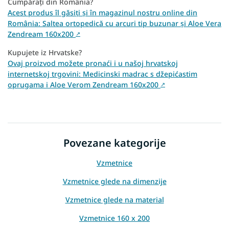
Cumpărați din România?
Acest produs îl găsiți și în magazinul nostru online din
România: Saltea ortopedică cu arcuri tip buzunar și Aloe Vera
Zendream 160x200
↗
Kupujete iz Hrvatske?
Ovaj proizvod možete pronaći i u našoj hrvatskoj
internetskoj trgovini: Medicinski madrac s džepićastim
oprugama i Aloe Verom Zendream 160x200
↗
Povezane kategorije
Vzmetnice
Vzmetnice glede na dimenzije
Vzmetnice glede na material
Vzmetnice 160 x 200