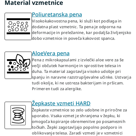
Material vzmetnice
Poliuretanska pena
Visokokakovostna pena, ki služi kot podlaga in
dodatna plast vzmetnic. Ta pena je odporna na
deformacije in preležanine, kar podaljša življenjsko
dobo vzmetnice in poveča kakovost spanca.
AloeVera pena
Pena z mikrokapsulami z izvlečki aloe vere za še
večji občutek harmonije in sprostitve telesa in
duha. Ta material zagotavlja visoko udobje pri
spanju in naravne razstrupljevalne učinke. Ustvarja
tudi okolje, ki ne ustreza bakterijam in pršicam.
Primeren tudi za alergike.
Žepkaste vzmeti HARD
Žepkaste vzmetnice so zelo udobne in priročne za
uporabo. Vsaka vzmet je shranjena v žepku, ki
omogoča kopiranje obremenitve po posameznih
točkah. Žepki zagotavljajo popolno podporo in
oblikovanje telesa. Zaradi vzmeti je v vzmetnici