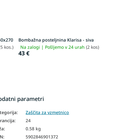
140x270
Bombažna posteljnina Klarisa - siva
(5 kos.)
Na zalogi | Pošljemo v 24 urah
(2 kos)
43 €
odatni parametri
tegorija
:
Zaščita za vzmetnico
rancija
:
24
ža
:
0.58 kg
AN
:
5902846901372