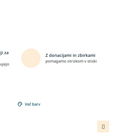
ji za
Z donacijami in zbirkami
pomagamo otrokom v stiski
ujejo
Več barv
Naslednji
izdelek