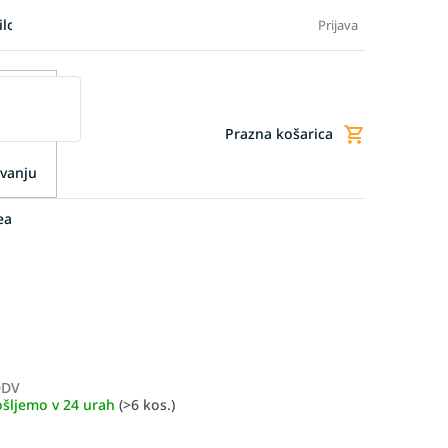
ilo blaga
Blog
FAQ - Pogosta vprašanja
Dodatne storitve
Prijava
Prazna košarica
Nakupovalna
košarica
vanju
ea
DDV
Merjenje
ošljemo v 24 urah
(>6 kos.)
cene: