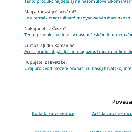
Tento produkt nájdete aj na našom slovenskom int
Magyarországról vásárol?
Ez a termék megtalálható magyar webáruházunkban
Nakupujete z Česka?
Tento produkt najdete i v našem českém internetov
Cumpărați din România?
Acest produs îl găsiți și în magazinul nostru online
Kupujete iz Hrvatske?
Ovaj proizvod možete pronaći i u našoj hrvatskoj int
Poveza
Dodatki za vzmetnice
Zaščita za vzmetnic