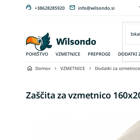
Preskoči
+38628285920
info@wilsondo.si
na
vsebino
POHIŠTVO
VZMETNICE
PREPROGE
DODATKI 
Domov
VZMETNICE
Dodatki za vzmetnice
Zaščita za vzmetnico 160x