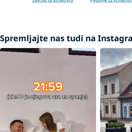
Zaščita za vzmetnico
Podloge za vzmetnic
160x200
160x200
Spremljajte nas tudi na Instag