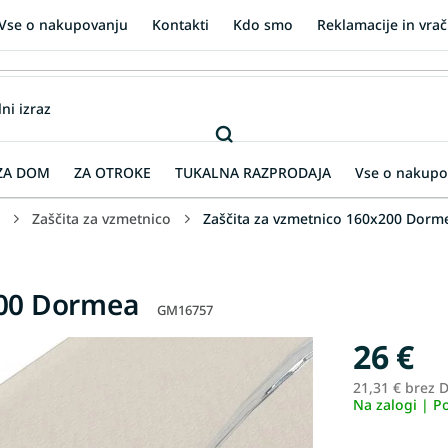
Vse o nakupovanju
Kontakti
Kdo smo
Reklamacije in vrač
ZA DOM
ZA OTROKE
TUKALNA RAZPRODAJA
Vse o nakupo
Zaščita za vzmetnico
Zaščita za vzmetnico 160x200 Dorm
200 Dormea
GM16757
26 €
21,31 € brez 
Na zalogi | P