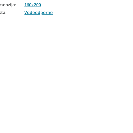
menzija
:
160x200
sta
:
Vodoodporno