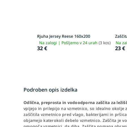
Rjuha Jersey Reese 160x200
Zašči
Na zalogi | Pošljemo v 24 urah
(3 kos)
Na za
32 €
23 €
Podroben opis izdelka
Odlična, preprosta in vodoodporna zaščita za ležiš
vpijejo in prilepijo na vzmetnico, so idealno okolje z
zaščitila vzmetnico pred vlago, bakterijami in pršic
objamejo katerokoli debelo vzmetnico. Zaščita je v
omogoča vzmetnici, da diha. Zaščita pomaga ohranj