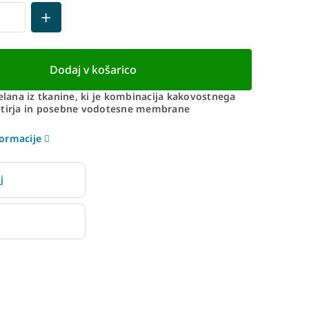
Dodaj v košarico
delana iz tkanine, ki je kombinacija kakovostnega
otirja in posebne vodotesne membrane
ormacije
j