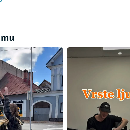
o
ramu