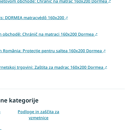
ernetovom obchode: Chránič na matrac 160x200 Dormea
↗
 is: DORMEA matracvédő 160x200
↗
ém obchodě: Chránič na matraci 160x200 Dormea
↗
 din România: Protecție pentru saltea 160x200 Dormea
↗
ernetskoj trgovini: Zaštita za madrac 160x200 Dormea
↗
ne kategorije
o
Podloge in zaščita za
vzmetnice