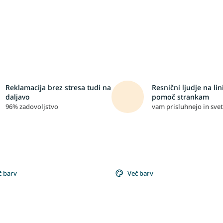
Reklamacija brez stresa tudi na
Resnični ljudje na lini
daljavo
pomoč strankam
96% zadovoljstvo
vam prisluhnejo in svet
č barv
Več barv