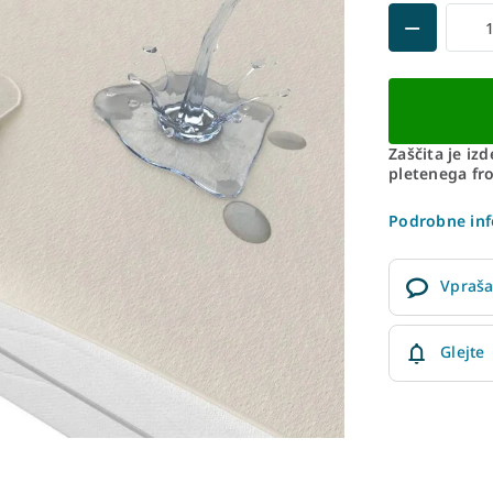
Zaščita je iz
pletenega fr
Podrobne inf
Vpraša
Glejte