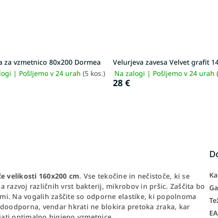
ta za vzmetnico 80x200 Dormea
Velurjeva zavesa Velvet grafit 
logi | Pošljemo v 24 urah
(5 kos.)
Na zalogi | Pošljemo v 24 urah
28 €
D
Ka
če velikosti 160x200 cm
.
Vse tekočine in nečistoče, ki se
a razvoj različnih vrst bakterij, mikrobov in pršic. Zaščita bo
Ga
ami. Na vogalih zaščite so odporne elastike
, ki popolnoma
Te
odoodporna, vendar hkrati ne blokira pretoka zraka, kar
E
ati optimalno higieno vzmetnice.