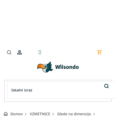
Preskoči
na
vsebino
Nakupov
košarica
Domov
VZMETNICE
Glede na dimenzijo