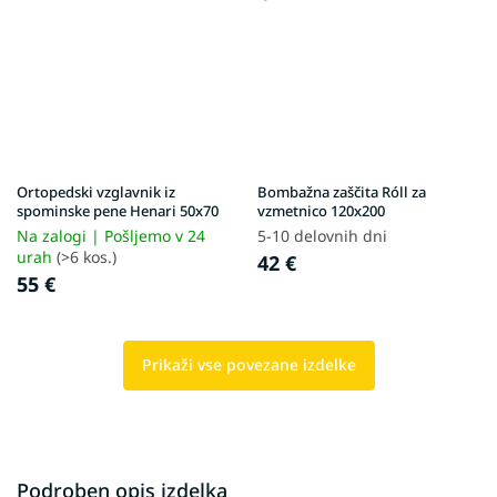
Ortopedski vzglavnik iz
Bombažna zaščita Róll za
spominske pene Henari 50x70
vzmetnico 120x200
Na zalogi | Pošljemo v 24
5-10 delovnih dni
urah
(>6 kos.)
42 €
55 €
Prikaži vse povezane izdelke
Podroben opis izdelka