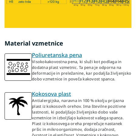
Material vzmetnice
Poliuretanska pena
Visokokakovostna pena, ki služi kot podlaga in
dodatna plast vzmetnic. Ta pena je odporna na
deformacije in preležanine, kar podaljša življenjsko
dobo vzmetnice in poveča kakovost spanca.
Kokosova plast
Antialergijska, naravna in 100 % okolju prijazna
plast iz kokosovih orehov. Ima številne pozitivne
lastnosti, ki podaljšajo življenjsko dobo vaše
vzmetnice in izboljšajo kakovost vašega spanca.
Plast iz kokosovega oreha preprečuje nastanek
pršic in mikroorganizmov, dodaja zračnost,
čvrstost in elastičnost. Vzmetnice s kokosovo