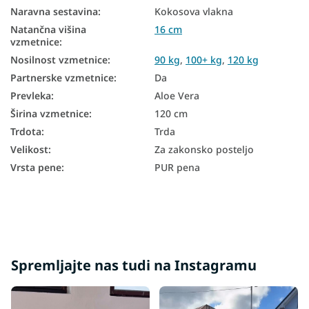
Vzmetnice glede na trdoto
Naravna sestavina
:
Kokosova vlakna
Natančna višina
16 cm
Conske vzmetnice
vzmetnice
:
Otroške vzmetnice glede na dimenzije
Nosilnost vzmetnice
:
90 kg
,
100+ kg
,
120 kg
Partnerske vzmetnice
:
Da
7-conske vzmetnice
Prevleka
:
Aloe Vera
Pene vzmetnice 120x200
Širina vzmetnice
:
120 cm
Trdota
:
Trda
Kokosove vzmetnice 120x200
Velikost
:
Za zakonsko posteljo
Poceni vzmetnice 120x200
Vrsta pene
:
PUR pena
Trdota vzmetnice H3
Trdota vzmetnice H4
Vzmetnice Aloe Vera 120x200
Vzmetnice glede na nosilnost - 120 kg
Spremljajte nas tudi na Instagramu
Vzmetnice z nosilnostjo 100+ kg