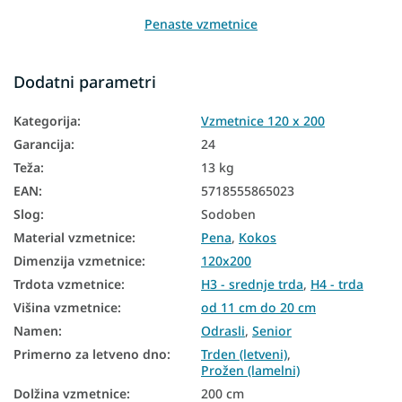
Penaste vzmetnice
Kokosove vzmetnice
Dodatni parametri
Vzmetnice glede na višino
Kategorija
:
Vzmetnice 120 x 200
Vzmetnice glede na nosilnost
Garancija
:
24
Vzmetnice Aloe Vera
Teža
:
13 kg
Vzmetnice PUR pena
EAN
:
5718555865023
Slog
:
Sodoben
Bio vzmetnice
Material vzmetnice
:
Pena
,
Kokos
Vzmetnice iz naravnih materialov
Dimenzija vzmetnice
:
120x200
Talne vzmetnice
Trdota vzmetnice
:
H3 - srednje trda
,
H4 - trda
Višina vzmetnice
:
od 11 cm do 20 cm
Talne vzmetnice
Namen
:
Odrasli
,
Senior
Najbolje prodajane vzmetnice
Primerno za letveno dno
:
Trden (letveni)
,
Prožen (lamelni)
Dvostranske vzmetnice
Dolžina vzmetnice
:
200 cm