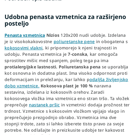
Udobna penasta vzmetnica za razširjeno
posteljo
Penasta vzmetnica
Nizios
120x200 nudi udobje. Izdelana
je iz visokokakovostne
poliuretanske pene
in obogatena s
kokosovimi vlakni
, ki pripomorejo k njeni trajnosti in
udobju. Penasta vzmetnica je
7-conska
, kar omogoča
sprostitev mišic med spanjem, poleg tega pa ima
protialergijske lastnosti. Poliuretanska pena
se uporablja
kot osnovna in dodatna plast. Ima visoko odpornost proti
deformacijam in preležanju, kar lahko p
odaljša življenjsko
dobo vzmetnice.
Kokosova plast je 100 %
naravna
sestavina, izdelana iz kokosovih orehov. Zaradi
kokosovega vložka ima vzmetnica eno stran tršo. Ta vložek
preprečuje
nastanek pršic
in vzmetnici dodaja prožnost ter
trdnost. Vzmetnice s kokosovim vložkom vpijajo vlago in
preprečujejo prezgodnjo obrabo. Vzmetnica ima dve
stopnji trdote, zato si lahko izberete tisto pravo za svoje
potrebe. Ne odlašajte in preizkusite udobje ter kakovost