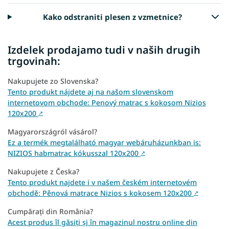
Kako odstraniti plesen z vzmetnice?
Izdelek prodajamo tudi v naših drugih
trgovinah:
Nakupujete zo Slovenska?
Tento produkt nájdete aj na našom slovenskom
internetovom obchode: Penový matrac s kokosom Nizios
120x200
↗
Magyarországról vásárol?
Ez a termék megtalálható magyar webáruházunkban is:
NIZIOS habmatrac kókusszal 120x200
↗
Nakupujete z Česka?
Tento produkt najdete i v našem českém internetovém
obchodě: Pěnová matrace Nizios s kokosem 120x200
↗
Cumpărați din România?
Acest produs îl găsiți și în magazinul nostru online din