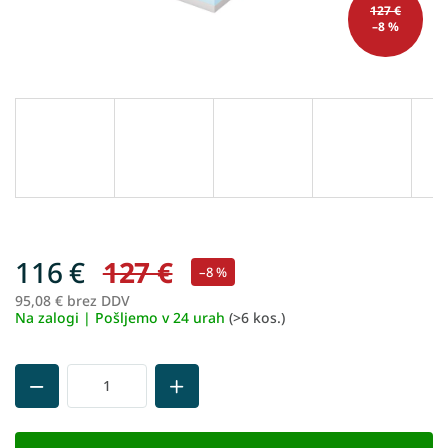
127 €
–8 %
116 €
127 €
–8 %
95,08 € brez DDV
Me
Na zalogi | Pošljemo v 24 urah
(>6 kos.)
ce