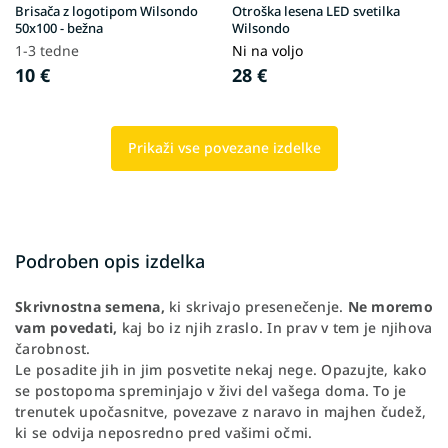
Brisača z logotipom Wilsondo
Otroška lesena LED svetilka
50x100 - bežna
Wilsondo
1-3 tedne
Ni na voljo
10 €
28 €
Prikaži vse povezane izdelke
Podroben opis izdelka
Skrivnostna semena,
ki skrivajo presenečenje.
Ne moremo
vam povedati,
kaj bo iz njih zraslo. In prav v tem je njihova
čarobnost.
Le posadite jih in jim posvetite nekaj nege. Opazujte, kako
se postopoma spreminjajo v živi del vašega doma. To je
trenutek upočasnitve, povezave z naravo in majhen čudež,
ki se odvija neposredno pred vašimi očmi.