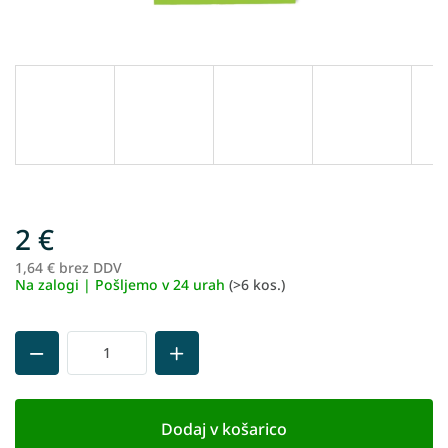
2 €
1,64 € brez DDV
Me
Na zalogi | Pošljemo v 24 urah
(>6 kos.)
ce
Dodaj v košarico