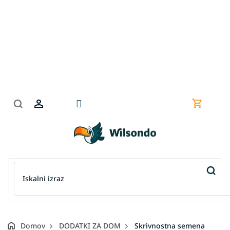
Preskoči
na
vsebino
Nakupov
košarica
Domov
DODATKI ZA DOM
Skrivnostna semena