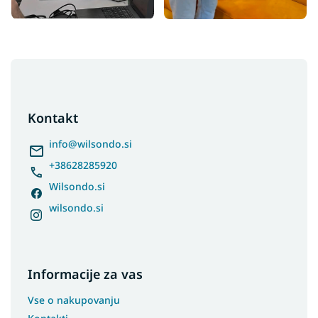
F
o
o
t
Kontakt
e
r
info
@
wilsondo.si
+38628285920
Wilsondo.si
wilsondo.si
Informacije za vas
Vse o nakupovanju