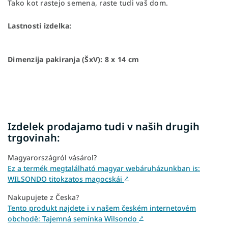
Tako kot rastejo semena, raste tudi vaš dom.
Lastnosti izdelka:
Dimenzija pakiranja (ŠxV): 8 x 14 cm
Izdelek prodajamo tudi v naših drugih
trgovinah:
Magyarországról vásárol?
Ez a termék megtalálható magyar webáruházunkban is:
WILSONDO titokzatos magocskái
↗
Nakupujete z Česka?
Tento produkt najdete i v našem českém internetovém
obchodě: Tajemná semínka Wilsondo
↗