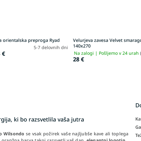
a orientalska preproga Ryad
Velurjeva zavesa Velvet smara
140x270
5-7 delovnih dni
 €
Na zalogi | Pošljemo v 24 urah
28 €
D
ja, ki bo razsvetlila vaša jutra
Ka
Ga
o Wilsondo
se vsak požirek vaše najljubše kave ali toplega
Te
 oranžna barva takoj razsvetli vaš dan,
elegantni logotip