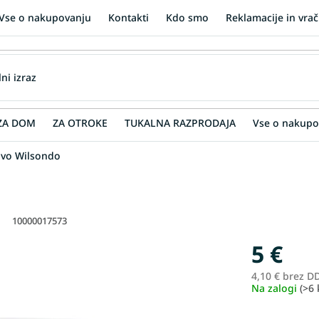
Vse o nakupovanju
Kontakti
Kdo smo
Reklamacije in vrač
ZA DOM
ZA OTROKE
TUKALNA RAZPRODAJA
Vse o nakupo
avo Wilsondo
10000017573
5 €
4,10 € brez D
Na zalogi
(>6 