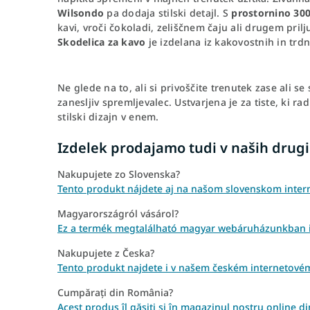
Wilsondo
pa dodaja stilski detajl. S
prostornino 30
kavi, vroči čokoladi, zeliščnem čaju ali drugem prilj
Skodelica za kavo
je izdelana iz kakovostnih in trdn
Ne glede na to, ali si privoščite trenutek zase ali se s
zanesljiv spremljevalec. Ustvarjena je za tiste, ki ra
stilski dizajn v enem.
Izdelek prodajamo tudi v naših drugi
Nakupujete zo Slovenska?
Tento produkt nájdete aj na našom slovenskom inte
Magyarországról vásárol?
Ez a termék megtalálható magyar webáruházunkban 
Nakupujete z Česka?
Tento produkt najdete i v našem českém internetov
Cumpărați din România?
Acest produs îl găsiți și în magazinul nostru online