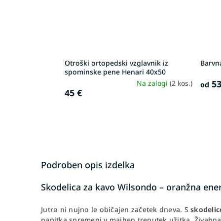
Otroški ortopedski vzglavnik iz
Barvn
spominske pene Henari 40x50
53
Na zalogi
(2 kos.)
od
45 €
Podroben opis izdelka
Skodelica za kavo Wilsondo – oranžna energi
Jutro ni nujno le običajen začetek dneva. S
skodelic
napitka spremeni v majhen trenutek užitka. Živahna