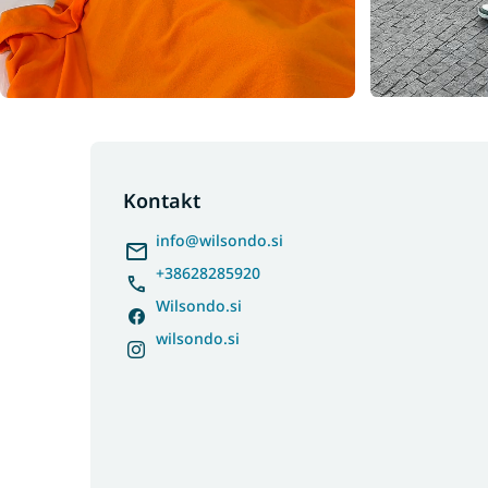
F
o
o
Kontakt
t
info
@
wilsondo.si
e
r
+38628285920
Wilsondo.si
wilsondo.si