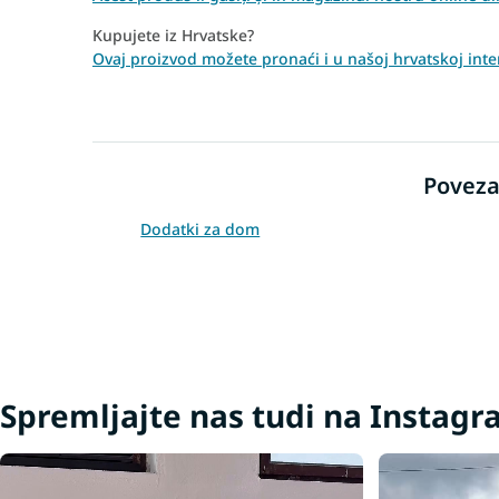
Kupujete iz Hrvatske?
Ovaj proizvod možete pronaći i u našoj hrvatskoj inte
Poveza
Dodatki za dom
Spremljajte nas tudi na Instag