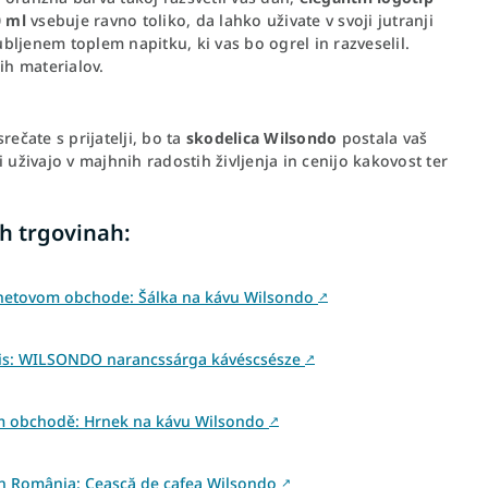
0 ml
vsebuje ravno toliko, da lahko uživate v svoji jutranji
ubljenem toplem napitku, ki vas bo ogrel in razveselil.
ih materialov.
rečate s prijatelji, bo ta
skodelica Wilsondo
postala vaš
di uživajo v majhnih radostih življenja in cenijo kakovost ter
h trgovinah:
rnetovom obchode: Šálka na kávu Wilsondo
↗
is: WILSONDO narancssárga kávéscsésze
↗
ém obchodě: Hrnek na kávu Wilsondo
↗
 din România: Ceașcă de cafea Wilsondo
↗