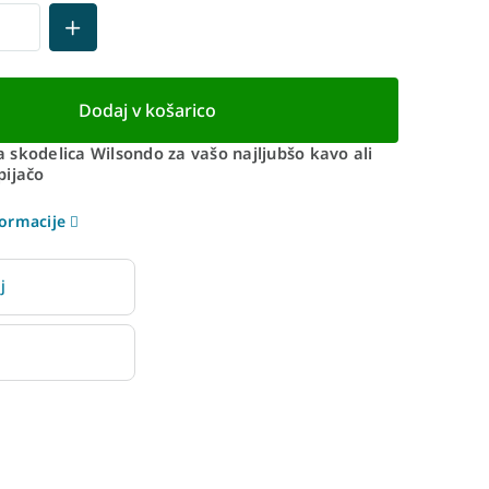
Dodaj v košarico
 skodelica Wilsondo za vašo najljubšo kavo ali
pijačo
ormacije
j