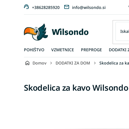
Preskoči
+38628285920
info@wilsondo.si
na
vsebino
POHIŠTVO
VZMETNICE
PREPROGE
DODATKI 
Domov
DODATKI ZA DOM
Skodelica za k
Skodelica za kavo Wilsondo