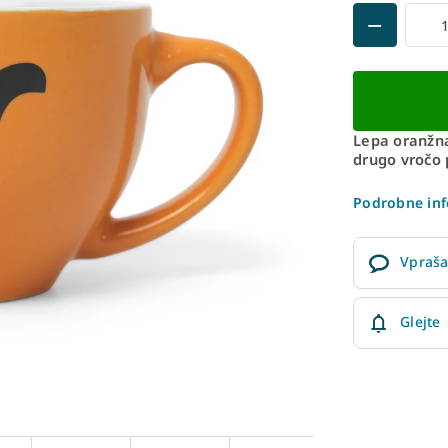
Lepa oranžna
drugo vročo 
Podrobne inf
Vpraša
Glejte