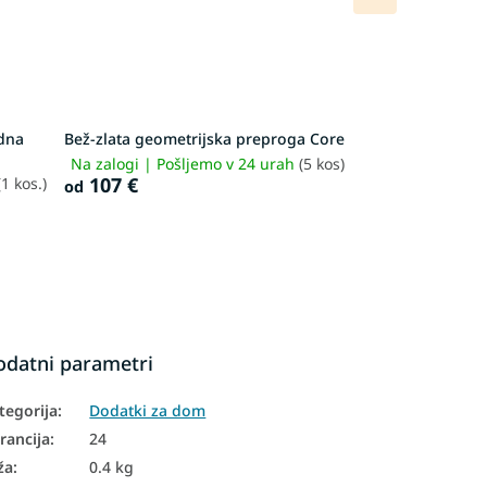
izdelek
gdna
Bež-zlata geometrijska preproga Core
Na zalogi | Pošljemo v 24 urah
(5 kos)
107 €
(1 kos.)
od
odatni parametri
tegorija
:
Dodatki za dom
rancija
:
24
ža
:
0.4 kg