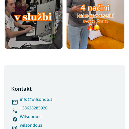
F
o
o
t
Kontakt
e
r
info
@
wilsondo.si
+38628285920
Wilsondo.si
wilsondo.si