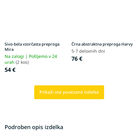
Sivo-bela vzorčasta preproga
Črna abstraktna preproga Harvy
Mira
5-7 delovnih dni
Na zalogi | Pošljemo v 24
76 €
urah
(2 kos)
54 €
Prikaži vse povezane izdelke
Podroben opis izdelka