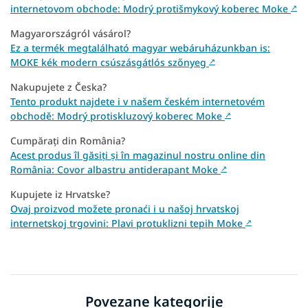
internetovom obchode: Modrý protišmykový koberec Moke
↗
Magyarországról vásárol?
Ez a termék megtalálható magyar webáruházunkban is:
MOKE kék modern csúszásgátlós szőnyeg
↗
Nakupujete z Česka?
Tento produkt najdete i v našem českém internetovém
obchodě: Modrý protiskluzový koberec Moke
↗
Cumpărați din România?
Acest produs îl găsiți și în magazinul nostru online din
România: Covor albastru antiderapant Moke
↗
Kupujete iz Hrvatske?
Ovaj proizvod možete pronaći i u našoj hrvatskoj
internetskoj trgovini: Plavi protuklizni tepih Moke
↗
Povezane kategorije