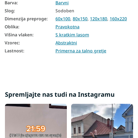
Barva
:
Barvni
Slog
:
Sodoben
Dimenzija preproge
:
60x100
,
80x150
,
120x180
,
160x220
Oblika
:
Pravokotna
Višina vlaken
:
S kratkim lasom
Vzorec
:
Abstraktni
Lastnost
:
Primerna za talno gretje
Spremljajte nas tudi na Instagramu