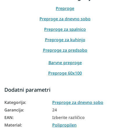
Preproge
Preproge za dnevno sobo
Preproge za spalnico
Preproge za kuhinjo
Preproge za predsobo
Barvne preproge
Preproge 60x100
Preproge 80x150
Dodatni parametri
Preproge 120x180
Kategorija
:
Preproge za dnevno sobo
Preproge 160x220
Garancija
:
24
Preproge 180x280
EAN
:
Izberite različico
Material
:
Polipropilen