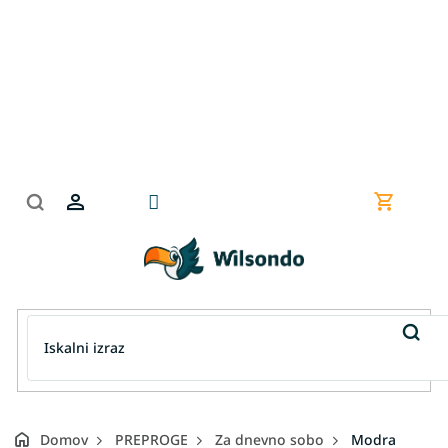
Preskoči
na
vsebino
Nakupov
košarica
Domov
PREPROGE
Za dnevno sobo
Modra