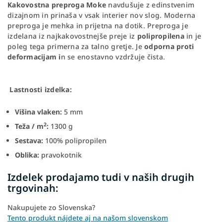
Kakovostna preproga Moke
navdušuje z edinstvenim
dizajnom in prinaša v vsak interier nov slog. Moderna
preproga je mehka in prijetna na dotik. Preproga je
izdelana iz najkakovostnejše preje iz
polipropilena
in je
poleg tega primerna za talno gretje. Je
odporna proti
deformacijam i
n se enostavno vzdržuje čista.
Lastnosti izdelka:
Višina vlaken:
5 mm
2
Teža / m
:
1300 g
Sestava:
100% polipropilen
Oblika:
pravokotnik
Izdelek prodajamo tudi v naših drugih
trgovinah:
Nakupujete zo Slovenska?
Tento produkt nájdete aj na našom slovenskom