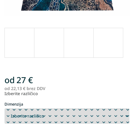
od
27 €
od
22,13 €
brez DDV
Me
Izberite različico
ce
Dimenzija