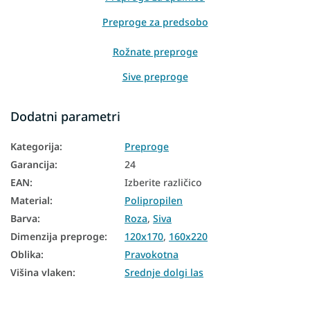
Preproge za predsobo
Rožnate preproge
Sive preproge
Preproge 80x150
Dodatni parametri
Preproge 120x170
Kategorija
:
Preproge
Preproge 140x190
Garancija
:
24
Preproge 160x220
EAN
:
Izberite različico
Material
:
Polipropilen
Barva
:
Roza
,
Siva
Dimenzija preproge
:
120x170
,
160x220
Oblika
:
Pravokotna
Višina vlaken
:
Srednje dolgi las