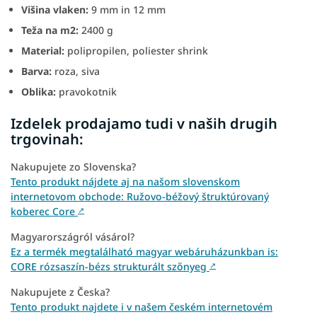
Višina vlaken:
9 mm in 12 mm
Teža na m2:
2400 g
Material:
polipropilen, poliester shrink
Barva:
roza, siva
Oblika:
pravokotnik
Izdelek prodajamo tudi v naših drugih
trgovinah:
Nakupujete zo Slovenska?
Tento produkt nájdete aj na našom slovenskom
internetovom obchode: Ružovo-béžový štruktúrovaný
koberec Core
↗
Magyarországról vásárol?
Ez a termék megtalálható magyar webáruházunkban is:
CORE rózsaszín-bézs strukturált szőnyeg
↗
Nakupujete z Česka?
Tento produkt najdete i v našem českém internetovém