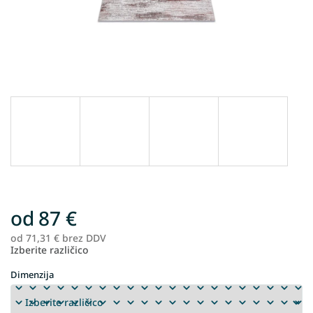
od
87 €
od
71,31 €
brez DDV
Me
Izberite različico
ce
Dimenzija