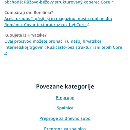
obchodě: Růžovo-béžový strukturovaný koberec Core
↗
Cumpărați din România?
Acest produs îl găsiți și în magazinul nostru online din
România: Covor texturat roz roz-bej Core
↗
Kupujete iz Hrvatske?
Ovaj proizvod možete pronaći i u našoj hrvatskoj
internetskoj trgovini: Ružičasto-bež strukturirani tepih Core
↗
Povezane kategorije
Preproge
Spalnica
Preproge za dnevno sobo
Preproge za spalnico