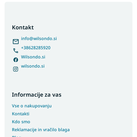
F
o
o
t
Kontakt
e
r
info
@
wilsondo.si
+38628285920
Wilsondo.si
wilsondo.si
Informacije za vas
Vse o nakupovanju
Kontakti
Kdo smo
Reklamacije in vračilo blaga