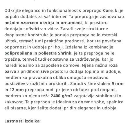
Odkrijte eleganco in funkcionalnost s preprogo
Core
, ki je
popoln dodatek za vaš interier. Ta preproga je zasnovana
z
nežnim vzorcem okvirja in ornamenti
, ki prostoru
dodajajo sofisticiran videz. Zaradi svoje strukturne
dvoplastne konstrukcije ponuja preproga ne le estetski
užitek, temveč tudi praktične prednosti, kot sta povečana
odpornost in udobje pri hoji. Izdelana iz kombinacije
polipropilena in poliestra Shrink
, je ta preproga ne le
trpežna, temveč tudi enostavna za vzdrževanje, kar jo
naredi idealno za zaposlene domove. Njena nežna
roza
barva
z pridihom
sive
prostoru dodaja toplino in udobje,
medtem ko pravokotna oblika omogoča enostavno
postavitev v različnih prostorih. Zaradi višine vlaken
9 mm
in 12 mm
preproga nudi prijeten občutek pod nogami,
medtem ko njena teža
2400 g/m2
zagotavlja stabilnost in
kakovost. Ta preproga je idealna za dnevne sobe, spalnice
ali pisarne, kjer želite dodati pridih elegance in udobja.
Lastnosti izdelka: