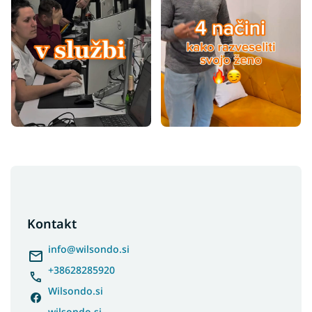
F
o
o
t
Kontakt
e
r
info
@
wilsondo.si
+38628285920
Wilsondo.si
wilsondo.si