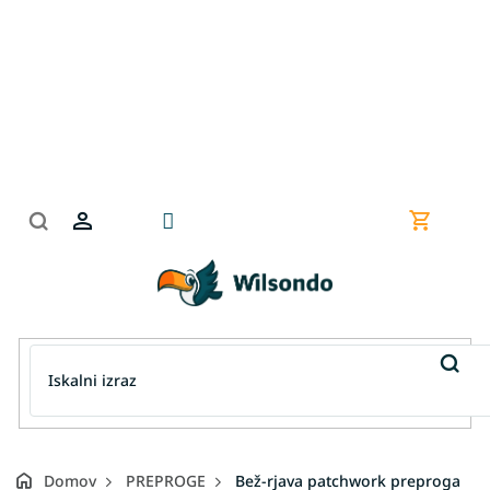
Preskoči
na
vsebino
Nakupov
košarica
Domov
PREPROGE
Bež-rjava patchwork preproga