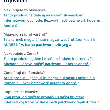
trgovinah:
Nakupujete zo Slovenska?
Tento produkt nájdete aj na našom slovenskom
internetovom obchode: Béžovo-hnedý patchwork koberec
André
↗
Magyarországról vásárol?
Ez a termék megtalálható magyar webáruházunkban is:
ANDRÉ bézs-barna patchwork szőnyeg
↗
Nakupujete z Česka?
Tento produkt najdete i v našem českém internetovém
obchodě: Béžovo-hnědý patchwork koberec André
↗
Cumpărați din România?
Acest produs îl găsiți și în magazinul nostru online din
România: Covor patchwork bej-maro André
↗
Kupujete iz Hrvatske?
Ovaj proizvod možete pronaći i u našoj hrvatskoj
internetskoj trgovini: Bež-smeđi patchwork tepih André
↗