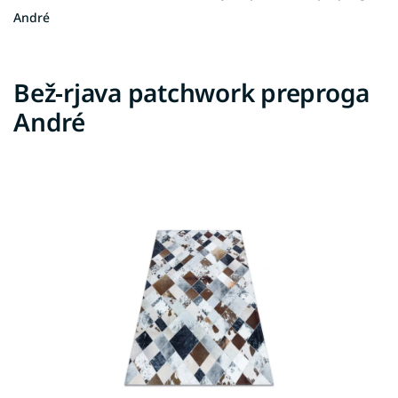
André
Bež-rjava patchwork preproga
André