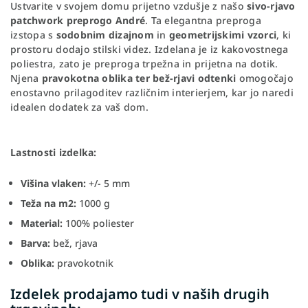
Ustvarite v svojem domu prijetno vzdušje z našo
sivo-rjavo
patchwork preprogo André
. Ta elegantna preproga
izstopa s
sodobnim dizajnom
in
geometrijskimi vzorci
, ki
prostoru dodajo stilski videz. Izdelana je iz kakovostnega
poliestra, zato je preproga trpežna in prijetna na dotik.
Njena
pravokotna oblika ter bež-rjavi odtenki
omogočajo
enostavno prilagoditev različnim interierjem, kar jo naredi
idealen dodatek za vaš dom.
Lastnosti izdelka:
Višina vlaken:
+/- 5 mm
Teža na m2:
1000 g
Material:
100% poliester
Barva:
bež, rjava
Oblika:
pravokotnik
Izdelek prodajamo tudi v naših drugih