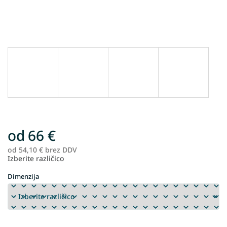
od
66 €
od
54,10 €
brez DDV
Me
Izberite različico
ce
Dimenzija