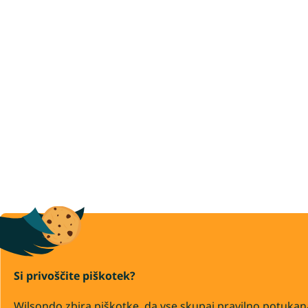
Si privoščite piškotek?
Wilsondo zbira piškotke, da vse skupaj pravilno potukan