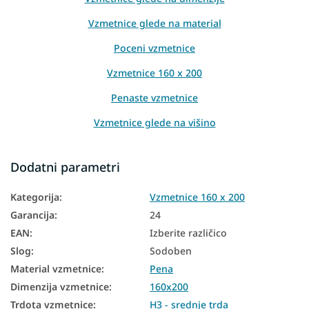
Vzmetnice glede na material
Poceni vzmetnice
Vzmetnice 160 x 200
Penaste vzmetnice
Vzmetnice glede na višino
Vzmetnice glede na nosilnost
Dodatni parametri
Vzmetnice Aloe Vera
Kategorija
:
Vzmetnice 160 x 200
Vzmetnice PUR pena
Garancija
:
24
Najbolje prodajane vzmetnice
EAN
:
Izberite različico
Vzmetnice za nastavljivo posteljno dno
Slog
:
Sodoben
Material vzmetnice
:
Pena
Vzmetnice glede na trdoto
Dimenzija vzmetnice
:
160x200
Vzmetnice za zakonske postelje
Trdota vzmetnice
:
H3 - srednje trda