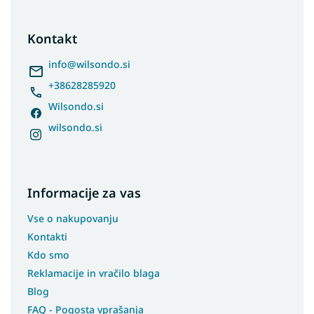
o
o
t
Kontakt
e
r
info
@
wilsondo.si
+38628285920
Wilsondo.si
wilsondo.si
Informacije za vas
Vse o nakupovanju
Kontakti
Kdo smo
Reklamacije in vračilo blaga
Blog
FAQ - Pogosta vprašanja