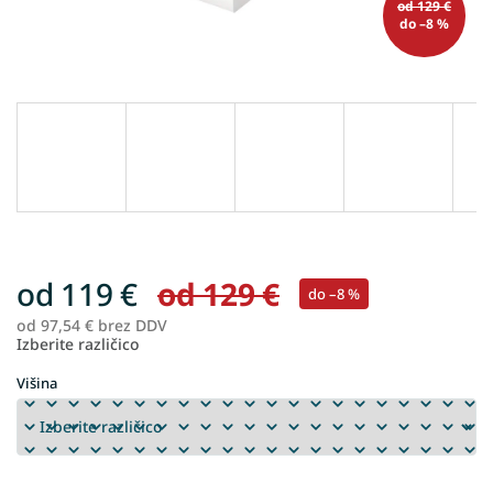
od 129 €
do –8 %
od
119 €
od 129 €
do –8 %
od
97,54 €
brez DDV
Me
Izberite različico
ce
Višina