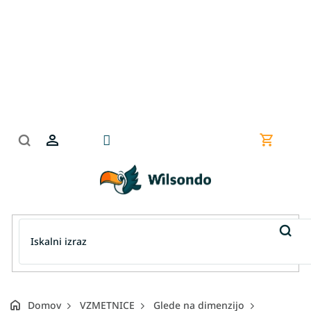
Preskoči
na
vsebino
Nakupov
košarica
Domov
VZMETNICE
Glede na dimenzijo