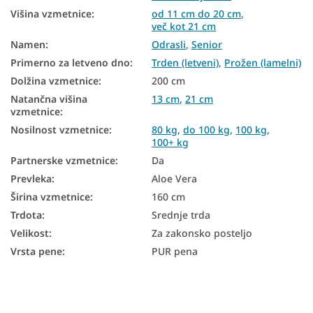
Višina vzmetnice
:
od 11 cm do 20 cm
,
Pene vzmetnice 160x200
več kot 21 cm
Vzmetnice Aloe Vera 160x200
Namen
:
Odrasli
,
Senior
Primerno za letveno dno
:
Trden (letveni)
,
Prožen (lamelni)
Poceni vzmetnice 160x200
Dolžina vzmetnice
:
200 cm
Trdota vzmetnice H3
Natančna višina
13 cm
,
21 cm
vzmetnice
:
Vzmetnice glede na nosilnost - 100 kg
Nosilnost vzmetnice
:
80 kg
,
do 100 kg
,
100 kg
,
100+ kg
Vzmetnice z nosilnostjo do 100 kg
Partnerske vzmetnice
:
Da
Vzmetnice z nosilnostjo 100+ kg
Prevleka
:
Aloe Vera
Širina vzmetnice
:
160 cm
Trdota
:
Srednje trda
Velikost
:
Za zakonsko posteljo
Vrsta pene
:
PUR pena