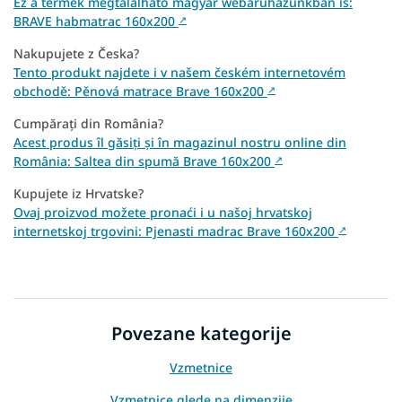
Ez a termék megtalálható magyar webáruházunkban is:
BRAVE habmatrac 160x200
↗
Nakupujete z Česka?
Tento produkt najdete i v našem českém internetovém
obchodě: Pěnová matrace Brave 160x200
↗
Cumpărați din România?
Acest produs îl găsiți și în magazinul nostru online din
România: Saltea din spumă Brave 160x200
↗
Kupujete iz Hrvatske?
Ovaj proizvod možete pronaći i u našoj hrvatskoj
internetskoj trgovini: Pjenasti madrac Brave 160x200
↗
Povezane kategorije
Vzmetnice
Vzmetnice glede na dimenzije