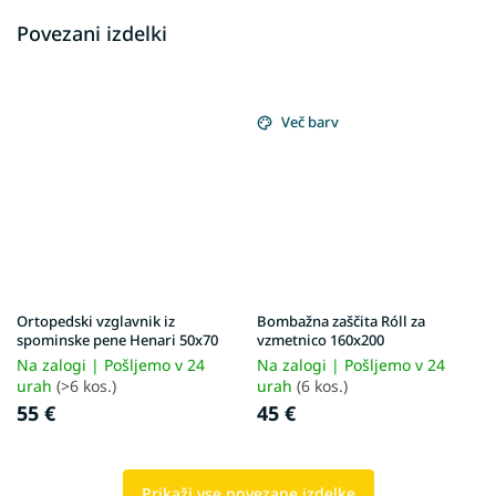
Povezani izdelki
Več barv
Ortopedski vzglavnik iz
Bombažna zaščita Róll za
spominske pene Henari 50x70
vzmetnico 160x200
Na zalogi | Pošljemo v 24
Na zalogi | Pošljemo v 24
urah
(>6 kos.)
urah
(6 kos.)
55 €
45 €
Prikaži vse povezane izdelke