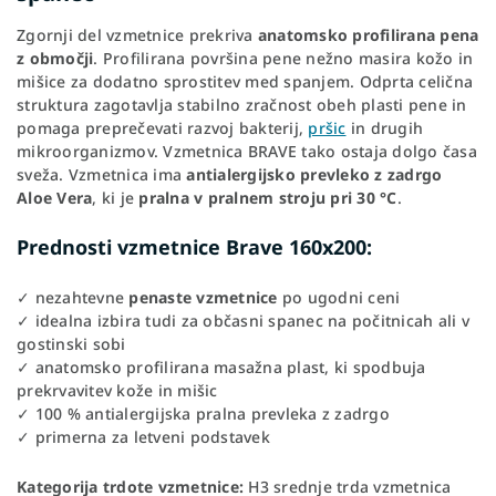
Zgornji del vzmetnice prekriva
anatomsko profilirana pena
z območji
. Profilirana površina pene nežno masira kožo in
mišice za dodatno sprostitev med spanjem. Odprta celična
struktura zagotavlja stabilno zračnost obeh plasti pene in
pomaga preprečevati razvoj bakterij,
pršic
in drugih
mikroorganizmov. Vzmetnica BRAVE tako ostaja dolgo časa
sveža. Vzmetnica ima
antialergijsko prevleko z zadrgo
Aloe Vera
, ki je
pralna v pralnem stroju pri 30 °C
.
Prednosti vzmetnice Brave 160x200:
✓ nezahtevne
penaste vzmetnice
po ugodni ceni
✓ idealna izbira tudi za občasni spanec na počitnicah ali v
gostinski sobi
✓ anatomsko profilirana masažna plast, ki spodbuja
prekrvavitev kože in mišic
✓ 100 % antialergijska pralna prevleka z zadrgo
✓ primerna za letveni podstavek
Kategorija trdote vzmetnice:
H3 srednje trda vzmetnica