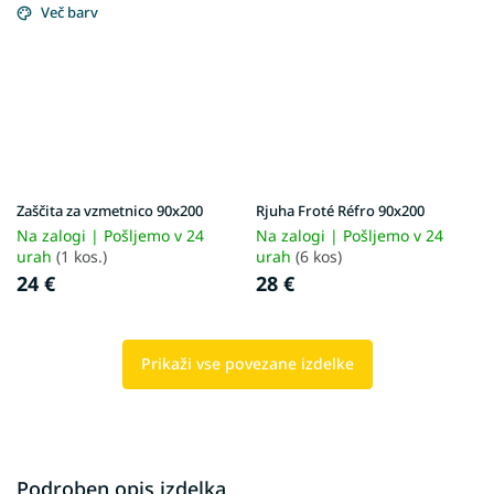
Več barv
Zaščita za vzmetnico 90x200
Rjuha Froté Réfro 90x200
Na zalogi | Pošljemo v 24
Na zalogi | Pošljemo v 24
urah
(1 kos.)
urah
(6 kos)
24 €
28 €
Prikaži vse povezane izdelke
Podroben opis izdelka