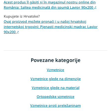
Acest produs îl găsiți și în magazinul nostru online din
România: Saltea medicinală din spumă Lavior 90x200
↗
Kupujete iz Hrvatske?
Ovaj proizvod možete pronaći i u našoj hrvatskoj
internetskoj trgovini: Pjenasti medicinski madrac Lavior
90x200
↗
Povezane kategorije
Vzmetnice
Vzmetnice glede na dimenzije
Vzmetnice glede na material
Ortopedske vzmetnice
Vzmetnice proti preležaninam