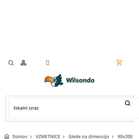
Preskoči
na
vsebino
Nakupov
košarica
Domov
VZMETNICE
Glede na dimenzijo
90x200