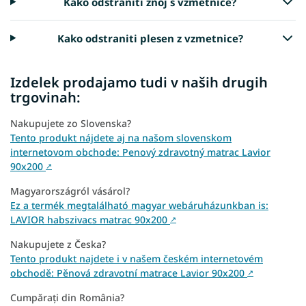
Kako odstraniti znoj s vzmetnice?
Kako odstraniti plesen z vzmetnice?
Izdelek prodajamo tudi v naših drugih
trgovinah:
Nakupujete zo Slovenska?
Tento produkt nájdete aj na našom slovenskom
internetovom obchode: Penový zdravotný matrac Lavior
90x200
↗
Magyarországról vásárol?
Ez a termék megtalálható magyar webáruházunkban is:
LAVIOR habszivacs matrac 90x200
↗
Nakupujete z Česka?
Tento produkt najdete i v našem českém internetovém
obchodě: Pěnová zdravotní matrace Lavior 90x200
↗
Cumpărați din România?