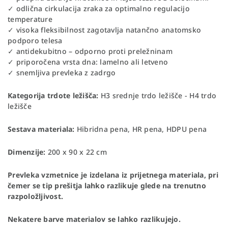
✓ odlična cirkulacija zraka za optimalno regulacijo
temperature
✓ visoka fleksibilnost zagotavlja natančno anatomsko
podporo telesa
✓ antidekubitno – odporno proti preležninam
✓ priporočena vrsta dna: lamelno ali letveno
✓ snemljiva prevleka z zadrgo
Kategorija trdote ležišča:
H3 srednje trdo ležišče - H4 trdo
ležišče
Sestava materiala:
Hibridna pena, HR pena, HDPU pena
Dimenzije:
200 x 90 x 22 cm
Prevleka vzmetnice je izdelana iz prijetnega materiala, pri
čemer se tip prešitja lahko razlikuje glede na trenutno
razpoložljivost.
Nekatere barve materialov se lahko razlikujejo.