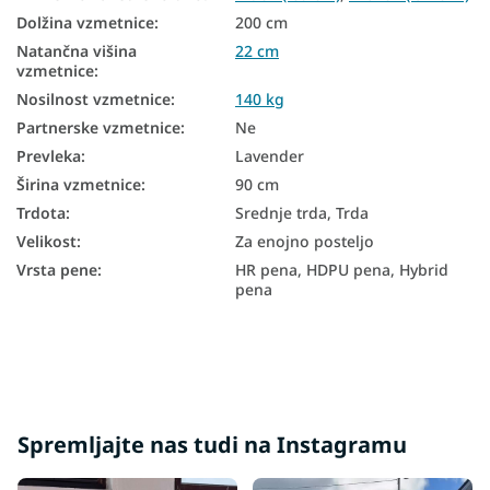
Dolžina vzmetnice
:
200 cm
Trde vzmetnice
Natančna višina
22 cm
vzmetnice
:
Medicinske vzmetnice
Nosilnost vzmetnice
:
140 kg
Majhne vzmetnice
Partnerske vzmetnice
:
Ne
Vzmetnice za starejše
Prevleka
:
Lavender
Širina vzmetnice
:
90 cm
Pene vzmetnice 90x200
Trdota
:
Srednje trda, Trda
Ortopedske vzmetnice 90x200
Velikost
:
Za enojno posteljo
Vrsta pene
:
HR pena, HDPU pena, Hybrid
Antidekubitusne vzmetnice 90x200
pena
Visoke vzmetnice 90x200
Trdota vzmetnice H3
Trdota vzmetnice H4
Trde vzmetnice 90x200
Spremljajte nas tudi na Instagramu
Zdravstvene vzmetnice 90x200