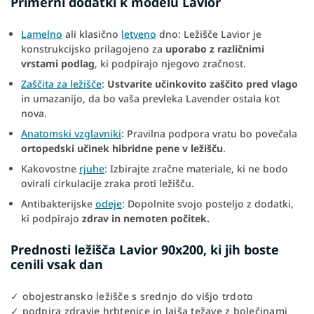
Primerni dodatki k modelu Lavior
Lamelno
ali klasično
letveno
dno: Ležišče Lavior je
konstrukcijsko prilagojeno za
uporabo z različnimi
vrstami podlag
, ki podpirajo njegovo zračnost.
Zaščita za ležišče
:
Ustvarite učinkovito zaščito pred vlago
in umazanijo, da bo vaša prevleka Lavender ostala kot
nova.
Anatomski vzglavniki
: Pravilna podpora vratu bo povečala
ortopedski učinek hibridne pene v ležišču
.
Kakovostne
rjuhe
: Izbirajte zračne materiale, ki ne bodo
ovirali cirkulacije zraka proti ležišču.
Antibakterijske
odeje
: Dopolnite svojo posteljo z dodatki,
ki podpirajo
zdrav in nemoten počitek.
Prednosti ležišča Lavior 90x200, ki jih boste
cenili vsak dan
✓ obojestransko ležišče s srednjo do višjo trdoto
✓ podpira zdravje hrbtenice in lajša težave z bolečinami