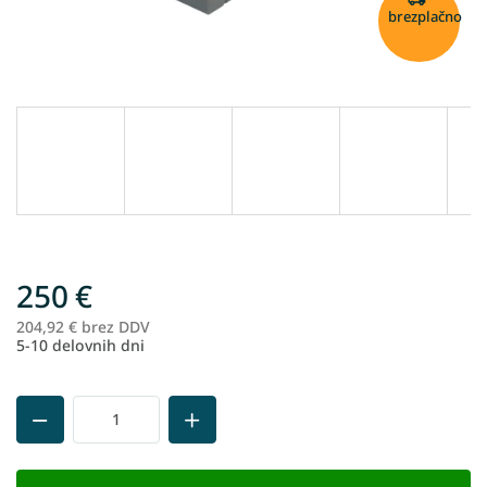
brezplačno
250 €
204,92 € brez DDV
Me
5-10 delovnih dni
ce