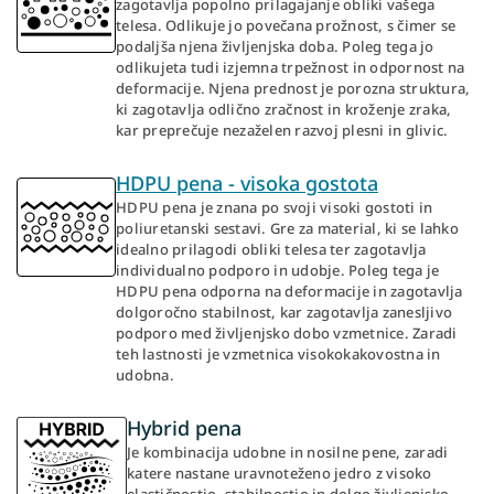
zagotavlja popolno prilagajanje obliki vašega
telesa. Odlikuje jo povečana prožnost, s čimer se
podaljša njena življenjska doba. Poleg tega jo
odlikujeta tudi izjemna trpežnost in odpornost na
deformacije. Njena prednost je porozna struktura,
ki zagotavlja odlično zračnost in kroženje zraka,
kar preprečuje nezaželen razvoj plesni in glivic.
HDPU pena - visoka gostota
HDPU pena je znana po svoji visoki gostoti in
poliuretanski sestavi. Gre za material, ki se lahko
idealno prilagodi obliki telesa ter zagotavlja
individualno podporo in udobje. Poleg tega je
HDPU pena odporna na deformacije in zagotavlja
dolgoročno stabilnost, kar zagotavlja zanesljivo
podporo med življenjsko dobo vzmetnice. Zaradi
teh lastnosti je vzmetnica visokokakovostna in
udobna.
Hybrid pena
Je kombinacija udobne in nosilne pene, zaradi
katere nastane uravnoteženo jedro z visoko
elastičnostjo, stabilnostjo in dolgo življenjsko