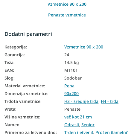
Vzmetnice 90 x 200
Penaste vzmetnice
Vzmetnice glede na višino
Dodatni parametri
Vzmetnice glede na nosilnost
Kategorija
:
Vzmetnice 90 x 200
Visoke vzmetnice
Garancija
:
24
Vzmetnice iz HR pene
Teža
:
14.5 kg
Hotelske vzmetnice
EAN
:
MT101
Slog
:
Sodoben
Slovaške vzmetnice
Material vzmetnice
:
Pena
Talne vzmetnice
Dimenzija vzmetnice
:
90x200
Talne vzmetnice
Trdota vzmetnice
:
H3 - srednje trda
,
H4 - trda
Vrsta
:
Penaste
Dvostranske vzmetnice
Višina vzmetnice
:
več kot 21 cm
Vzmetnice za nastavljivo posteljno dno
Namen
:
Odrasli
,
Senior
Primerno za letveno dno
:
Trden (letveni)
,
Prožen (lamelni)
Vzmetnice glede na trdoto