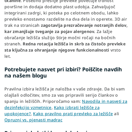
tkanine
. Posebno prešitje prevleke povečuje trdnost
površine in dodaja dodatno plast udobja. Zahvaljujoč
integrirani zadrgi, ki poteka po celotnem obodu, lahko
prevleko enostavno razdelite na dva dela in operete. 3D air
trak na stranicah
zagotavlja prezračevanje notranjih delov,
kar zmanjšuje tveganje za pojav alergenov.
Za lažje
obračanje ležišča služijo štirje močni ročaji na bočnih
straneh.
Redna rotacija ležišča in skrb za čistočo prevleke
sta ključna za ohranjanje njegove funkcionalnosti
vrsto
let.
Potrebujete nasvet pri izbiri? Poiščite navdih
na našem blogu
Pravilna izbira ležišča je naložba v vaše zdravje. Da bi vam
olajšali odločitev, smo za vas pripravili serijo člankov o
spanju in ležiščih. Priporočamo vam:
Navodila in nasveti za
dezinfekcijo vzmetnice
,
Kako izbrati ležišče za
upokojence?
,
Kako pravilno prati prevleko za ležišče
ali
Opruzni vs. pjenasti madrac