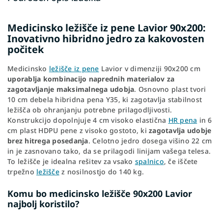
Medicinsko ležišče iz pene Lavior 90x200:
Inovativno hibridno jedro za kakovosten
počitek
Medicinsko
ležišče iz pene
Lavior v dimenziji 90x200 cm
uporablja kombinacijo naprednih materialov za
zagotavljanje maksimalnega udobja
. Osnovno plast tvori
10 cm debela hibridna pena Y35, ki zagotavlja stabilnost
ležišča ob ohranjanju potrebne prilagodljivosti.
Konstrukcijo dopolnjuje 4 cm visoko elastična
HR pena
in 6
cm plast HDPU pene z visoko gostoto, ki
zagotavlja udobje
brez hitrega posedanja
. Celotno jedro dosega višino 22 cm
in je zasnovano tako, da se prilagodi linijam vašega telesa.
To ležišče je idealna rešitev za vsako
spalnico
, če iščete
trpežno
ležišče
z nosilnostjo do 140 kg.
Komu bo medicinsko ležišče 90x200 Lavior
najbolj koristilo?