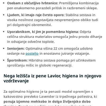
Osebam z občutljivo hrbtenico:
Premišljena kombinacija
pen enakomerno porazdeli pritisk in razbremeni sklepe.
Ljudem, ki imajo raje čvrsto oporo:
Stabilna sestava in
visoka nosilnost zagotavljata nespremenjeno obliko tudi
pri dolgotrajni obremenitvi.
Uporabnikom, ki jim je pomembna higiena:
Odprta
celična struktura materialov omogoča jedru prosto dihanje
in odvajanje odvečne toplote.
Seniorjem:
Optimalna višina 22 cm omogoča udobno
sedanje na
posteljo
in enostavno jutranje vstajanje.
Športnikom:
Hibridna sestava pomaga pri učinkovitem
sproščanju mišic in globoki regeneraciji.
Nega ležišča iz pene Lavior, higiena in njegovo
vzdrževanje
Za optimalno higieno je ta penasti model opremljen s
kakovostno prevleko Lavender iz trpežnega poliestra, ki
ponuja izjemno mehkobo in dolgo življenjsko dobo