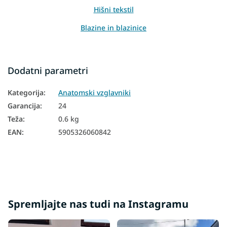
Hišni tekstil
Blazine in blazinice
Dodatni parametri
Kategorija
:
Anatomski vzglavniki
Garancija
:
24
Teža
:
0.6 kg
EAN
:
5905326060842
Spremljajte nas tudi na Instagramu