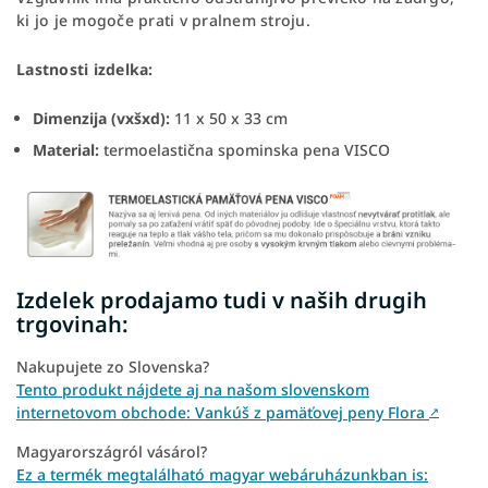
ki jo je mogoče prati v pralnem stroju.
Lastnosti izdelka:
Dimenzija (vxšxd):
11 x 50 x 33 cm
Material:
termoelastična spominska pena VISCO
Izdelek prodajamo tudi v naših drugih
trgovinah:
Nakupujete zo Slovenska?
Tento produkt nájdete aj na našom slovenskom
internetovom obchode: Vankúš z pamäťovej peny Flora
↗
Magyarországról vásárol?
Ez a termék megtalálható magyar webáruházunkban is: