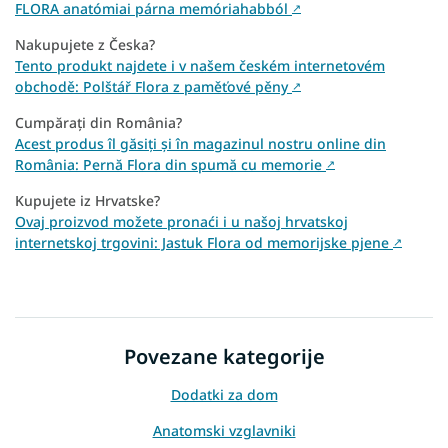
FLORA anatómiai párna memóriahabból
↗
Nakupujete z Česka?
Tento produkt najdete i v našem českém internetovém
obchodě: Polštář Flora z paměťové pěny
↗
Cumpărați din România?
Acest produs îl găsiți și în magazinul nostru online din
România: Pernă Flora din spumă cu memorie
↗
Kupujete iz Hrvatske?
Ovaj proizvod možete pronaći i u našoj hrvatskoj
internetskoj trgovini: Jastuk Flora od memorijske pjene
↗
Povezane kategorije
Dodatki za dom
Anatomski vzglavniki