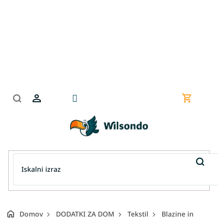
Preskoči
na
vsebino
Nakupov
košarica
Domov
DODATKI ZA DOM
Tekstil
Blazine in