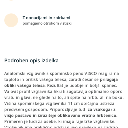
Z donacijami in zbirkami
pomagamo otrokom v stiski
Podroben opis izdelka
Anatomski vzglavnik s spominsko peno VISCO reagira na
toploto in pritisk vašega telesa, zaradi česar se
prilagaja
obliki vašega telesa
. Rezultat je udobje in boljši spanec.
V
alovit profil vzglavnika hkrati zagotavlja optimalno oporo
vratu in glavi, ne glede na to, ali spite na hrbtu ali na boku.
Višina spominskega vzglavnika 11 cm običajno ustreza
predvsem gospodom. Priporočljiv je tudi
za vsakogar z
višjo postavo in izraziteje oblikovano vratno hrbtenico.
Primeren je tudi za osebe, ki imajo raje trše vzglavnike.
Vzglavnik ima praktično odstranljivo prevleko na zadrgo,