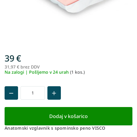
39 €
31,97 € brez DDV
Me
Na zalogi | Pošljemo v 24 urah
(1 kos.)
ce
Dodaj v košarico
Anatomski vzglavnik s spominsko peno VISCO