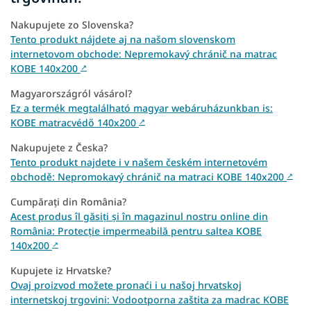
Nakupujete zo Slovenska?
Tento produkt nájdete aj na našom slovenskom
internetovom obchode: Nepremokavý chránič na matrac
KOBE 140x200
↗
Magyarországról vásárol?
Ez a termék megtalálható magyar webáruházunkban is:
KOBE matracvédő 140x200
↗
Nakupujete z Česka?
Tento produkt najdete i v našem českém internetovém
obchodě: Nepromokavý chránič na matraci KOBE 140x200
↗
Cumpărați din România?
Acest produs îl găsiți și în magazinul nostru online din
România: Protecție impermeabilă pentru saltea KOBE
140x200
↗
Kupujete iz Hrvatske?
Ovaj proizvod možete pronaći i u našoj hrvatskoj
internetskoj trgovini: Vodootporna zaštita za madrac KOBE