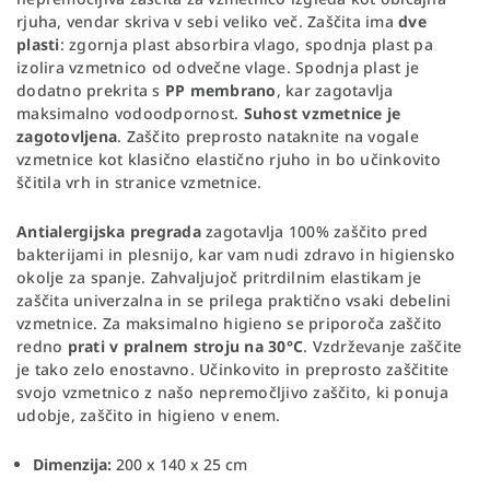
rjuha, vendar skriva v sebi veliko več. Zaščita ima
dve
plasti
: zgornja plast absorbira vlago, spodnja plast pa
izolira vzmetnico od odvečne vlage. Spodnja plast je
dodatno prekrita s
PP membrano
, kar zagotavlja
maksimalno vodoodpornost.
Suhost vzmetnice je
zagotovljena
. Zaščito preprosto nataknite na vogale
vzmetnice kot klasično elastično rjuho in bo učinkovito
ščitila vrh in stranice vzmetnice.
Antialergijska pregrada
zagotavlja 100% zaščito pred
bakterijami in plesnijo, kar vam nudi zdravo in higiensko
okolje za spanje. Zahvaljujoč pritrdilnim elastikam je
zaščita univerzalna in se prilega praktično vsaki debelini
vzmetnice. Za maksimalno higieno se priporoča zaščito
redno
prati v pralnem stroju na 30°C
. Vzdrževanje zaščite
je tako zelo enostavno. Učinkovito in preprosto zaščitite
svojo vzmetnico z našo nepremočljivo zaščito, ki ponuja
udobje, zaščito in higieno v enem.
Dimenzija:
200 x 140 x 25 cm