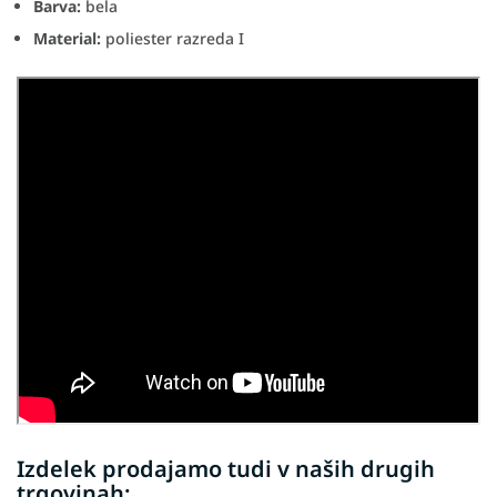
Barva:
bela
Material:
poliester razreda I
Izdelek prodajamo tudi v naših drugih
trgovinah: