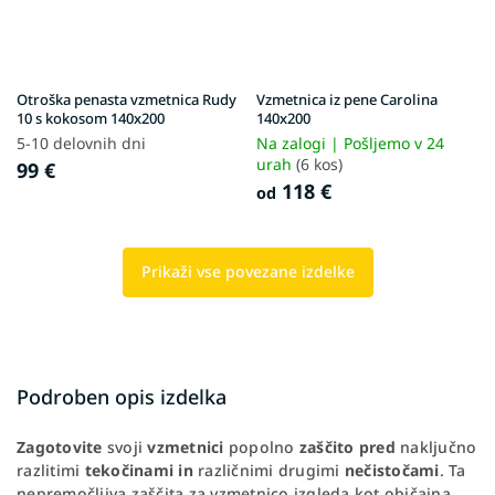
Otroška penasta vzmetnica Rudy
Vzmetnica iz pene Carolina
10 s kokosom 140x200
140x200
5-10 delovnih dni
Na zalogi | Pošljemo v 24
urah
(6 kos)
99 €
118 €
od
Prikaži vse povezane izdelke
Podroben opis izdelka
Zagotovite
svoji
vzmetnici
popolno
zaščito pred
naključno
razlitimi
tekočinami
in
različnimi drugimi
nečistočami
. Ta
nepremočljiva zaščita za vzmetnico izgleda kot običajna