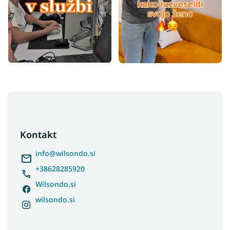
F
o
o
t
Kontakt
e
r
info
@
wilsondo.si
+38628285920
Wilsondo.si
wilsondo.si