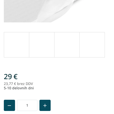
29 €
23,77 € brez DDV
Me
5-10 delovnih dni
ce