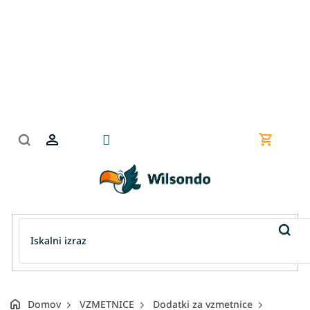
Preskoči
na
vsebino
Nakupov
košarica
Domov
VZMETNICE
Dodatki za vzmetnice