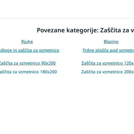
L
i
s
t
i
Povezane kategorije: Zaščita za 
n
g
c
Rjuhe
Blazine
o
dloge in zaščita za vzmetnice
Trdne plošče pod vzmetn
n
t
Zaščita za vzmetnico 90x200
Zaščita za vzmetnico 120
r
o
aščita za vzmetnico 180x200
Zaščita za vzmetnico 200
l
Zaščita za vzmetnico 80x160
Zaščita za vzmetnico 60x
s