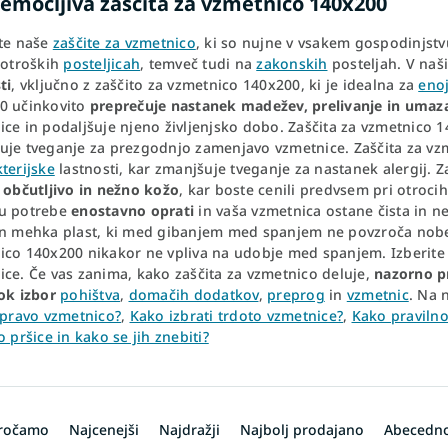
emočljiva zaščita za vzmetnico 140x200
ite naše
zaščite za vzmetnico
, ki so nujne v vsakem gospodinjstv
 otroških
posteljicah
, temveč tudi na
zakonskih
posteljah. V naši
ti
, vključno z zaščito za vzmetnico 140x200, ki je idealna za
eno
0 učinkovito
preprečuje nastanek madežev, prelivanje in umaz
ice in podaljšuje njeno življenjsko dobo. Zaščita za vzmetnico 
uje tveganje za prezgodnjo zamenjavo vzmetnice. Zaščita za vz
terijske
lastnosti, kar zmanjšuje tveganje za nastanek alergij. 
a občutljivo in nežno kožo
, kar boste cenili predvsem pri otrocih
u potrebe
enostavno oprati
in vaša vzmetnica ostane čista in 
in mehka plast, ki med gibanjem med spanjem ne povzroča nobe
ico 140x200 nikakor ne vpliva na udobje med spanjem. Izberite z
ice. Če vas zanima, kako zaščita za vzmetnico deluje,
nazorno p
ok izbor
pohištva
,
domačih dodatkov
,
preprog
in
vzmetnic
. Na
 pravo vzmetnico?
,
Kako izbrati trdoto vzmetnice?
,
Kako pravilno
o pršice in kako se jih znebiti?
oročamo
Najcenejši
Najdražji
Najbolj prodajano
Abecedn