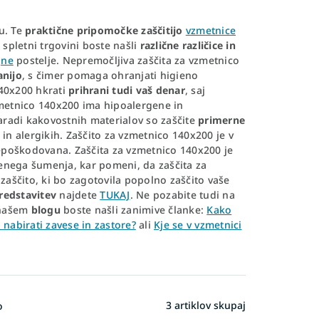
u. Te
praktične pripomočke zaščitijo
vzmetnice
 spletni trgovini boste našli
različne različice in
jne
postelje. Nepremočljiva zaščita za vzmetnico
anijo
, s čimer pomaga ohranjati higieno
140x200 hkrati
prihrani tudi vaš denar
, saj
metnico 140x200 ima hipoalergene in
Zaradi kakovostnih materialov so zaščite
primerne
 in alergikih. Zaščito za vzmetnico 140x200 je v
nepoškodovana. Zaščita za vzmetnico 140x200 je
nega šumenja, kar pomeni, da zaščita za
aščito, ki bo zagotovila popolno zaščito vaše
redstavitev
najdete
TUKAJ
. Ne pozabite tudi na
 našem
blogu
boste našli zanimive članke:
Kako
 nabirati zavese in zastore?
ali
Kje se v vzmetnici
3
artiklov skupaj
o