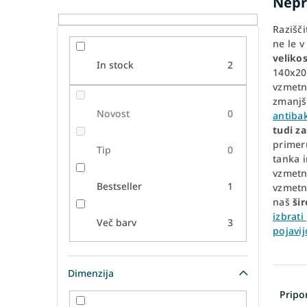
Nepr
Razišč
ne le v
velikos
In stock
2
140x20
vzmetn
zmanjš
Novost
0
antibak
tudi z
primer
Tip
0
tanka 
vzmetn
Bestseller
1
vzmetn
naš
šir
izbrati
Več barv
3
pojavij
Dimenzija
R
a
Prip