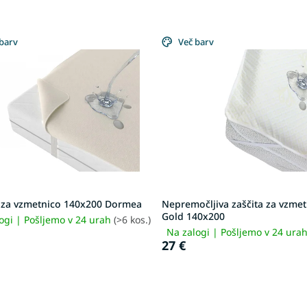
barv
Več barv
a za vzmetnico 140x200 Dormea
Nepremočljiva zaščita za vzme
Gold 140x200
ogi | Pošljemo v 24 urah
(>6 kos.)
Na zalogi | Pošljemo v 24 ura
27 €