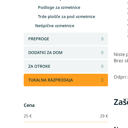
Podloge za vzmetnice
Trde plošče za pod vzmetnice
Netipične vzmetnice
PREPROGE
DODATKI ZA DOM
Niste p
Brez s
ZA OTROKE
Odpri
TUKALNA RAZPRODAJA
Zaš
Cena
25
€
29
€