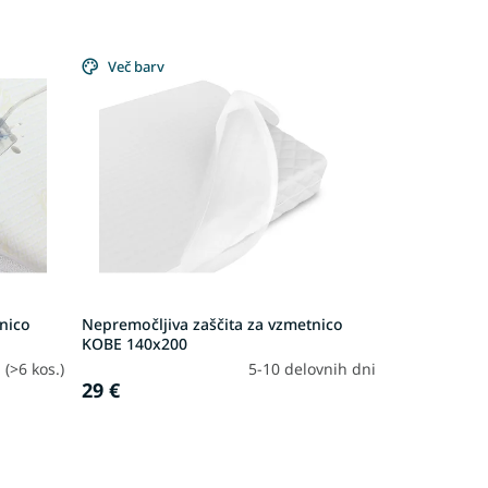
Več barv
tnico
Nepremočljiva zaščita za vzmetnico
KOBE 140x200
h
(>6 kos.)
5-10 delovnih dni
29 €