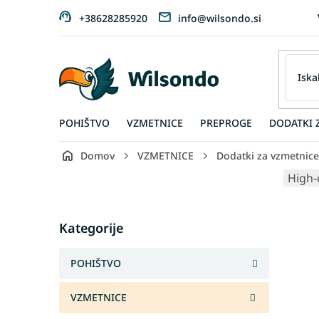
Preskoči
+38628285920
info@wilsondo.si
na
vsebino
POHIŠTVO
VZMETNICE
PREPROGE
DODATKI 
Domov
VZMETNICE
Dodatki za vzmetnice
S
High-
i
d
Skip
e
Kategorije
categories
b
a
POHIŠTVO
r
VZMETNICE