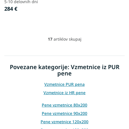
5-10 delovnih dni
284 €
17
artiklov skupaj
L
i
s
t
i
Povezane kategorije: Vzmetnice iz PUR
n
pene
g
c
o
Vzmetnice PUR pena
n
Vzmetnice iz HR pene
t
r
Pene vzmetnice 80x200
o
l
Pene vzmetnice 90x200
s
Pene vzmetnice 120x200