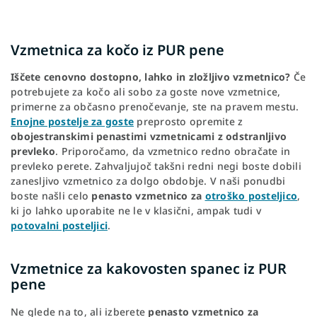
Vzmetnica za kočo iz PUR pene
Iščete cenovno dostopno, lahko in zložljivo vzmetnico?
Če
potrebujete za kočo ali sobo za goste nove vzmetnice,
primerne za občasno prenočevanje, ste na pravem mestu.
Enojne postelje za goste
preprosto opremite z
obojestranskimi penastimi vzmetnicami z odstranljivo
prevleko
. Priporočamo, da vzmetnico redno obračate in
prevleko perete. Zahvaljujoč takšni redni negi boste dobili
zanesljivo vzmetnico za dolgo obdobje. V naši ponudbi
boste našli celo
penasto vzmetnico za
otroško posteljico
,
ki jo lahko uporabite ne le v klasični, ampak tudi v
potovalni posteljici
.
Vzmetnice za kakovosten spanec iz PUR
pene
Ne glede na to, ali izberete
penasto vzmetnico za