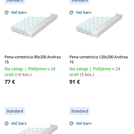
Standard
Standard
i
e
s
i
Več barv
Več barv
t
z
o
d
f
e
p
l
r
k
o
o
d
v
Pena vzmetnica 90x200 Andrea
Pena vzmetnica 120x200 Andrea
u
15
15
c
Na zalogi | Pošljemo v 24
Na zalogi | Pošljemo v 24
t
urah
(>6 kos.)
urah
(3 kos.)
s
77 €
91 €
Standard
Standard
Več barv
Več barv