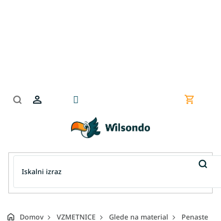
Preskoči
na
vsebino
Nakupov
košarica
Domov
VZMETNICE
Glede na material
Penaste