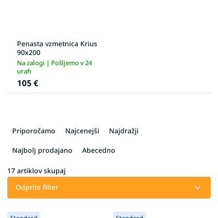
Penasta vzmetnica Krius
90x200
Na zalogi | Pošljemo v 24
urah
105 €
R
a
Priporočamo
Najcenejši
Najdražji
z
v
Najbolj prodajano
Abecedno
r
š
17
artiklov skupaj
č
Odprite filter
a
n
L
j