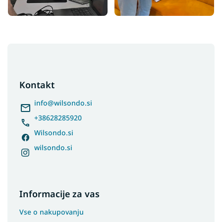
F
o
o
t
Kontakt
e
r
info
@
wilsondo.si
+38628285920
Wilsondo.si
wilsondo.si
Informacije za vas
Vse o nakupovanju