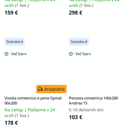
urah
(1 kos.)
urah
(1 kos.)
159 €
298 €
Standard
Standard
Več barv
Več barv
brezplačno
Visoka vzmetnica iz pene Gymal
Penasta vzmetnica 140x200
90x200
Andrea 15
Na zalogi | Pošljemo v 24
5-10 delovnih dni
urah
(1 kos.)
103 €
178 €