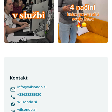
F
o
o
t
Kontakt
e
r
info
@
wilsondo.si
+38628285920
Wilsondo.si
wilsondo.si