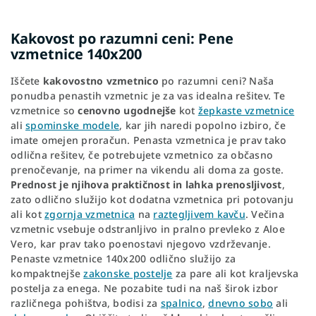
Kakovost po razumni ceni: Pene
vzmetnice 140x200
Iščete
kakovostno vzmetnico
po razumni ceni? Naša
ponudba penastih vzmetnic je za vas idealna rešitev. Te
vzmetnice so
cenovno ugodnejše
kot
žepkaste vzmetnice
ali
spominske modele
, kar jih naredi popolno izbiro, če
imate omejen proračun. Penasta vzmetnica je prav tako
odlična rešitev, če potrebujete vzmetnico za občasno
prenočevanje, na primer na vikendu ali doma za goste.
Prednost je njihova praktičnost in lahka prenosljivost
,
zato odlično služijo kot dodatna vzmetnica pri potovanju
ali kot
zgornja vzmetnica
na
raztegljivem kavču
. Večina
vzmetnic vsebuje odstranljivo in pralno prevleko z Aloe
Vero, kar prav tako poenostavi njegovo vzdrževanje.
Penaste vzmetnice 140x200 odlično služijo za
kompaktnejše
zakonske postelje
za pare ali kot kraljevska
postelja za enega. Ne pozabite tudi na naš širok izbor
različnega pohištva, bodisi za
spalnico
,
dnevno sobo
ali