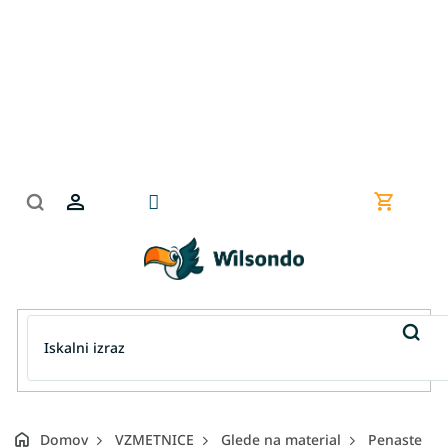
Preskoči
na
vsebino
Nakupov
košarica
Domov
VZMETNICE
Glede na material
Penaste