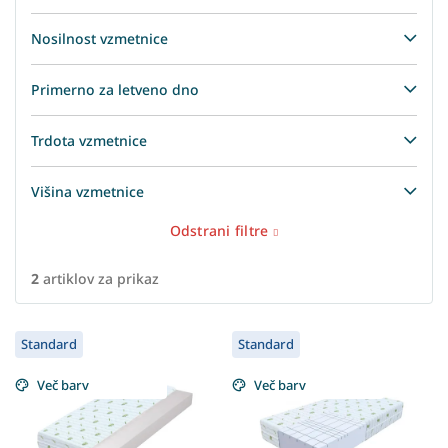
Nosilnost vzmetnice
Primerno za letveno dno
Trdota vzmetnice
Višina vzmetnice
Odstrani filtre
2
artiklov za prikaz
L
Standard
Standard
i
s
Več barv
Več barv
t
o
f