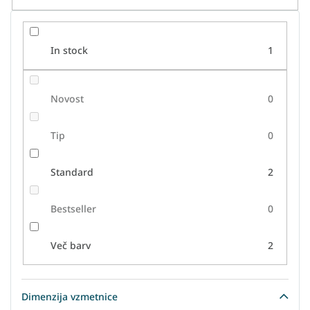
l
k
o
In stock
1
v
Novost
0
Tip
0
Standard
2
Bestseller
0
Več barv
2
Dimenzija vzmetnice