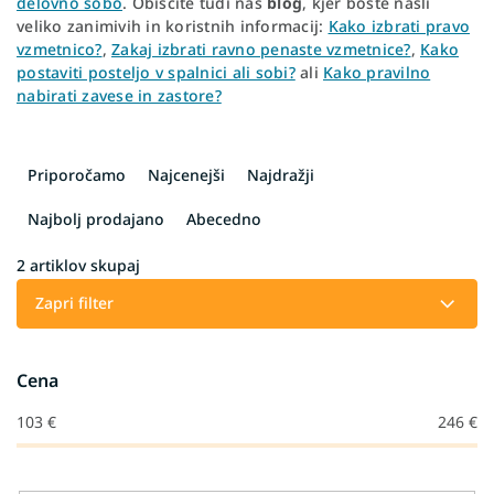
delovno sobo
. Obiščite tudi naš
blog
, kjer boste našli
veliko zanimivih in koristnih informacij:
Kako izbrati pravo
vzmetnico?
,
Zakaj izbrati ravno penaste vzmetnice?
,
Kako
postaviti posteljo v spalnici ali sobi?
ali
Kako pravilno
nabirati zavese in zastore?
R
a
Priporočamo
Najcenejši
Najdražji
z
v
Najbolj prodajano
Abecedno
r
š
2
artiklov skupaj
č
Zapri filter
a
n
j
Cena
e
i
103
€
246
€
z
d
e