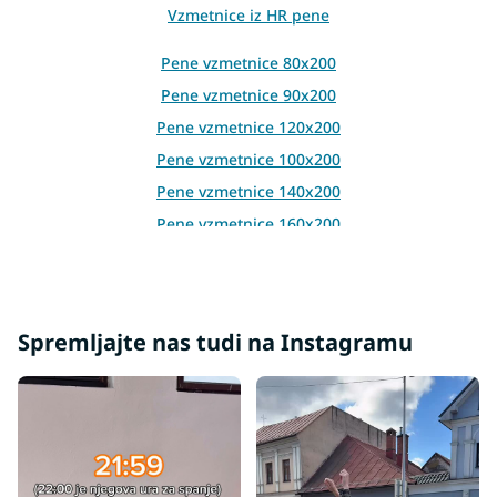
n
Vzmetnice iz HR pene
t
r
Pene vzmetnice 80x200
o
l
Pene vzmetnice 90x200
s
Pene vzmetnice 120x200
Pene vzmetnice 100x200
Pene vzmetnice 140x200
Pene vzmetnice 160x200
Pene vzmetnice 180x200
Pene vzmetnice 200x200
Spremljajte nas tudi na Instagramu