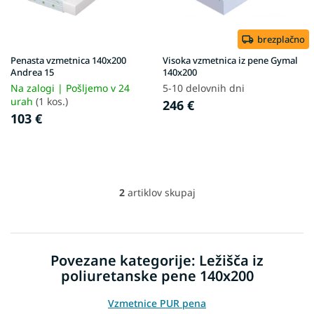
p
r
o
brezplačno
d
Penasta vzmetnica 140x200
Visoka vzmetnica iz pene Gymal
u
Andrea 15
140x200
c
Na zalogi | Pošljemo v 24
5-10 delovnih dni
t
urah
(1 kos.)
246 €
s
103 €
2
artiklov skupaj
L
i
s
t
i
Povezane kategorije: Ležišča iz
n
poliuretanske pene 140x200
g
c
o
Vzmetnice PUR pena