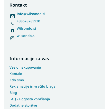
t
Kontakt
e
r
info
@
wilsondo.si
+38628285920
Wilsondo.si
wilsondo.si
Informacije za vas
Vse o nakupovanju
Kontakti
Kdo smo
Reklamacije in vračilo blaga
Blog
FAQ - Pogosta vprašanja
Dodatne storitve