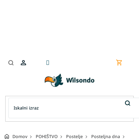
Preskoči
na
vsebino
Nakupov
košarica
Domov
POHIŠTVO
Postelje
Posteljna dna