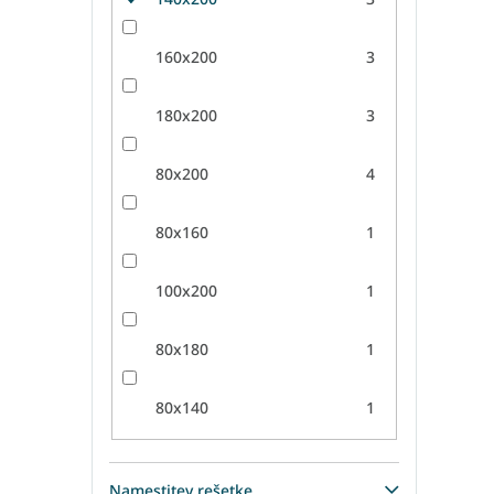
160x200
3
180x200
3
80x200
4
80x160
1
100x200
1
80x180
1
80x140
1
Namestitev rešetke