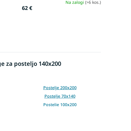
Na zalogi
(>6 kos.)
62 €
e za posteljo 140x200
Postelje 200x200
Postelje 70x140
Postelje 100x200
Postelje 90x190
Postelje z vzglavjem
90x200
Bele postelje 90x200