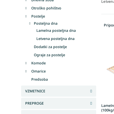
Letven
Otroško pohištvo
Postelje
R
Posteljna dna
a
Prip
z
Lamelna posteljna dna
v
Letvena posteljna dna
L
r
i
š
Dodatki za postelje
s
č
Ograje za postelje
t
a
o
n
Komode
f
j
Omarice
p
e
r
Predsoba
i
o
z
d
d
VZMETNICE
u
e
c
l
PREPROGE
Lameln
t
k
(100kg
s
o