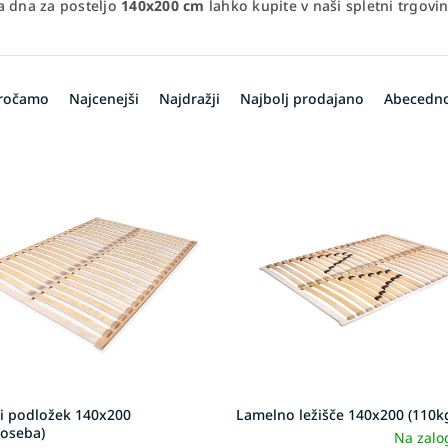
a dna za posteljo
140x200 cm
lahko kupite v naši spletni trgovin
oročamo
Najcenejši
Najdražji
Najbolj prodajano
Abecedn
i podložek 140x200
Lamelno ležišče 140x200 (110k
/oseba)
Na zalo