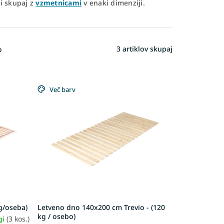
i skupaj z
vzmetnicami
v enaki dimenziji.
3
artiklov skupaj
o
Več barv
g/oseba)
Letveno dno 140x200 cm Trevio - (120
kg / osebo)
gi
(3 kos.)