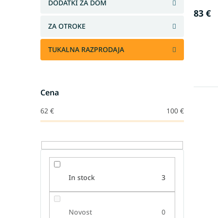
DODATKI ZA DOM
v
83 €
ZA OTROKE
TUKALNA RAZPRODAJA
Cena
62
€
100
€
In stock
3
Novost
0
P