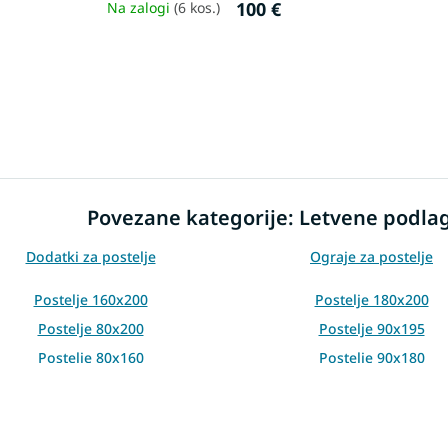
100 €
Na zalogi
(6 kos.)
L
i
s
t
i
Povezane kategorije: Letvene podlag
n
g
c
Dodatki za postelje
Ograje za postelje
o
n
Postelje 160x200
Postelje 180x200
t
Postelje 80x200
Postelje 90x195
r
o
Postelje 80x160
Postelje 90x180
l
Postelje 80x195
Postelje 80x180
s
Postelje 80x190
Postelje 85x200
ostelje s stranskim vzglavjem
Postelje iz masivnega lesa 