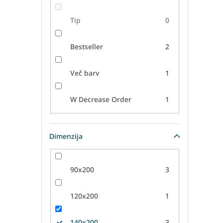
P
Tip
0
Bestseller
2
Letv
Letv
Več barv
1
Letv
Letv
W Decrease Order
1
Letv
Dimenzija
90x200
3
120x200
1
140x200
3