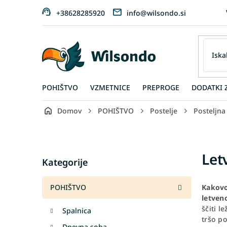
Preskoči
+38628285920
info@wilsondo.si
na
vsebino
POHIŠTVO
VZMETNICE
PREPROGE
DODATKI 
Domov
POHIŠTVO
Postelje
Posteljna
S
i
d
Skip
Let
e
Kategorije
categories
b
a
POHIŠTVO
Kakovo
r
letven
ščiti l
Spalnica
tršo po
Dnevna soba