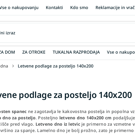
Vse o nakupovanju
Kontakti
Kdo smo
Reklamacije in vrač
ZA DOM
ZA OTROKE
TUKALNA RAZPRODAJA
Vse o nakupo
 dna
Letvene podlage za posteljo 140x200
vene podlage za posteljo 140x200
sten spanec
ne zagotavlja le kakovostna postelja in popolna v
o dno za posteljo
. Posteljno
letveno dno 140x200 cm
podaljšuje
ežišče pred vlago.
Letveno dno iz letvic
je primerno za vzmetne vz
vršino za spanje. Lamelno dno je bolj prožno, zato je primerno 