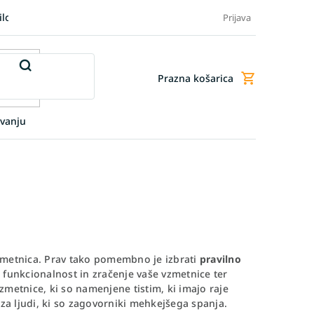
ilo blaga
Blog
FAQ - Pogosta vprašanja
Dodatne storitve
Prijava
Prazna košarica
Nakupovalna
košarica
vanju
zmetnica. Prav tako pomembno je izbrati
pravilno
 funkcionalnost in zračenje vaše vzmetnice ter
metnice, ki so namenjene tistim, ki imajo raje
za ljudi, ki so zagovorniki mehkejšega spanja.