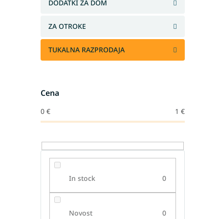
DODATKI ZA DOM
ZA OTROKE
TUKALNA RAZPRODAJA
Cena
0
€
1
€
P
P
Letv
In stock
0
Letv
Letv
Novost
0
Letv