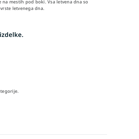
e na mestih pod boki. Vsa letvena dna so
 vrste letvenega dna.
izdelke.
tegorije.