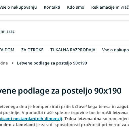
Vse o nakupovanju
Kontakti
Kdo smo
Reklamacije in vrač
ZA DOM
ZA OTROKE
TUKALNA RAZPRODAJA
Vse o nakupo
 dna
Letvene podlage za posteljo 90x190
vene podlage za posteljo 90x190
etvenega dna je kompenzirati pritisk človeškega telesa in
zagot
i postelje. V ponudbi naše spletne trgovine boste našli
letvena
icami nestandardnih dimenzij
.
Trdna letvena dna
so namenjena 
o dno z lamelami
je zaradi sposobnosti prožnosti primerno
za 