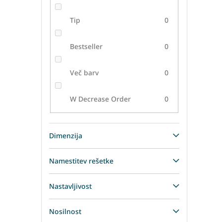
Letv
Tip
0
Bestseller
0
Več barv
0
W Decrease Order
0
Dimenzija
Namestitev rešetke
Nastavljivost
Nosilnost