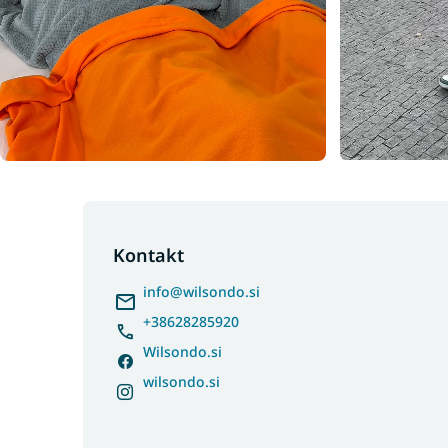
F
o
o
Kontakt
t
info
@
wilsondo.si
e
r
+38628285920
Wilsondo.si
wilsondo.si