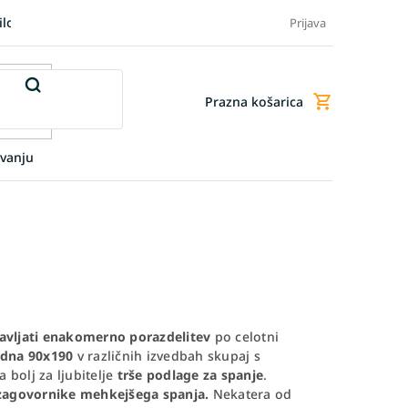
ilo blaga
Blog
FAQ - Pogosta vprašanja
Dodatne storitve
Prijava
Prazna košarica
Nakupovalna
košarica
vanju
avljati enakomerno porazdelitev
po celotni
 dna 90x190
v različnih izvedbah skupaj s
bolj za ljubitelje
trše podlage za spanje
.
zagovornike mehkejšega spanja.
Nekatera od