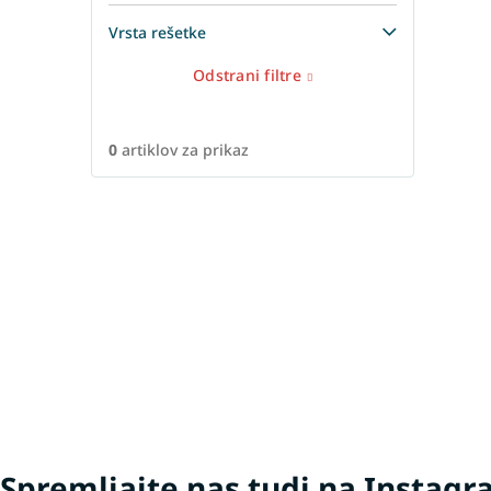
Vrsta rešetke
Odstrani filtre
0
artiklov za prikaz
Spremljajte nas tudi na Instag