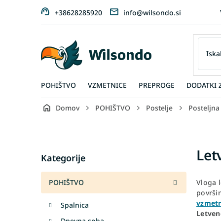
Preskoči
+38628285920
info@wilsondo.si
na
vsebino
POHIŠTVO
VZMETNICE
PREPROGE
DODATKI 
Domov
POHIŠTVO
Postelje
Posteljna
S
i
d
Skip
Let
e
Kategorije
categories
b
a
POHIŠTVO
Vloga l
r
površin
vzmetn
Spalnica
Letven
Dnevna soba