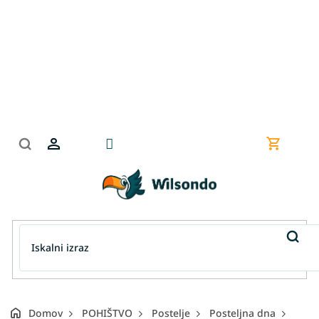
Preskoči
na
vsebino
Nakupov
košarica
Domov
POHIŠTVO
Postelje
Posteljna dna