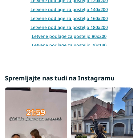
Letvene podlage za posteljo 120x200
o
l
Letvene podlage za posteljo 140x200
s
Letvene podlage za posteljo 160x200
Letvene podlage za posteljo 180x200
Letvene podlage za posteljo 80x200
Letvene podlage za posteljo 70x140
Letvene podlage za posteljo 80x160
Letvene podlage za posteljo 70x160
Letvene podlage za posteljo 90x180
Spremljajte nas tudi na Instagramu
Letvene podlage za posteljo 100x200
Letvene podlage za posteljo 80x180
Letvene podlage za posteljo 80x170
Letvene podlage za posteljo 90x190
Letvene podlage za posteljo 70x200