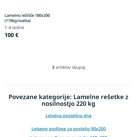
Lamelno ležišče 180x200
(110kg/oseba)
1-4 tedne
100 €
3
artiklov skupaj
L
i
s
t
i
Povezane kategorije: Lamelne rešetke z
n
nosilnostjo 220 kg
g
c
o
Letvena posteljna dna
n
t
Letvene podlage za posteljo 90x200
r