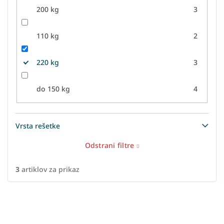
200 kg
3
110 kg
2
220 kg
3
do 150 kg
4
Vrsta rešetke
Odstrani filtre
3
artiklov za prikaz
L
i
s