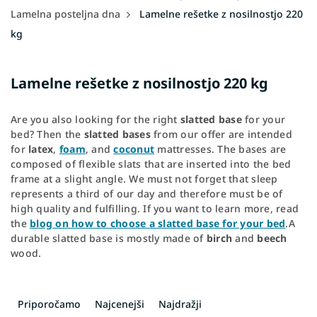
Lamelna posteljna dna
Lamelne rešetke z nosilnostjo 220
kg
Lamelne rešetke z nosilnostjo 220 kg
Are you also looking for the right
slatted base
for your
bed? Then the
slatted bases
from our offer are intended
for
latex
,
foam
, and
coconut
mattresses. The bases are
composed of flexible slats that are inserted into the bed
frame at a slight angle.
We must not forget that sleep
represents a third of our day and therefore must be of
high quality and fulfilling. If you want to learn more, read
the
blog on how to choose a slatted base for your bed
.
A
durable slatted base is mostly made of
birch
and
beech
wood.
R
a
Priporočamo
Najcenejši
Najdražji