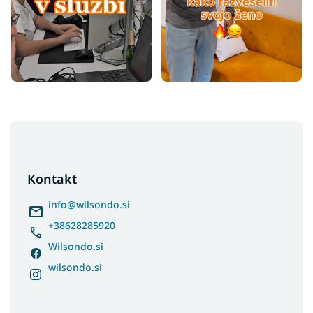
F
o
o
t
Kontakt
e
r
info
@
wilsondo.si
+38628285920
Wilsondo.si
wilsondo.si