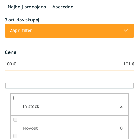
z
v
Najbolj prodajano
Abecedno
r
š
3
artiklov skupaj
č
Zapri filter
a
n
j
Cena
e
i
100
€
101
€
z
d
e
l
k
o
In stock
2
v
Novost
0