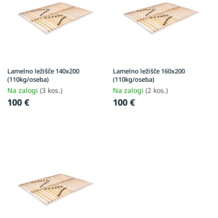
t
o
f
p
r
o
d
Lamelno ležišče 140x200
Lamelno ležišče 160x200
u
(110kg/oseba)
(110kg/oseba)
c
Na zalogi
(3 kos.)
Na zalogi
(2 kos.)
t
100 €
100 €
s