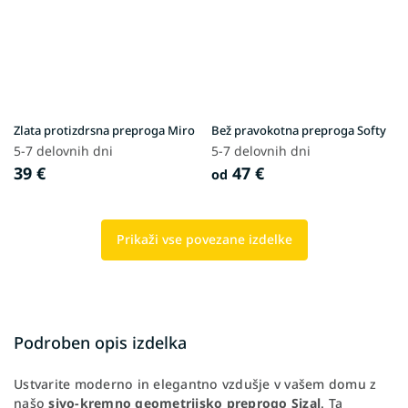
Zlata protizdrsna preproga Miro
Bež pravokotna preproga Softy
5-7 delovnih dni
5-7 delovnih dni
39 €
47 €
od
Prikaži vse povezane izdelke
Podroben opis izdelka
Ustvarite moderno in elegantno vzdušje v vašem domu z
našo
sivo-kremno geometrijsko preprogo Sizal
. Ta