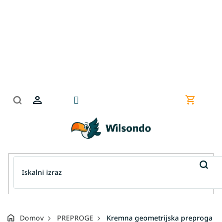
Preskoči
na
vsebino
Nakupov
košarica
Domov
PREPROGE
Kremna geometrijska preproga