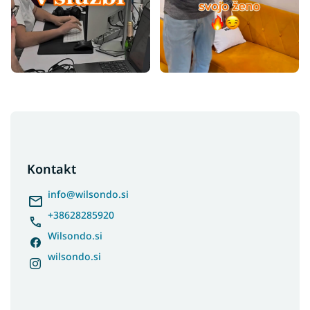
F
o
o
t
Kontakt
e
r
info
@
wilsondo.si
+38628285920
Wilsondo.si
wilsondo.si