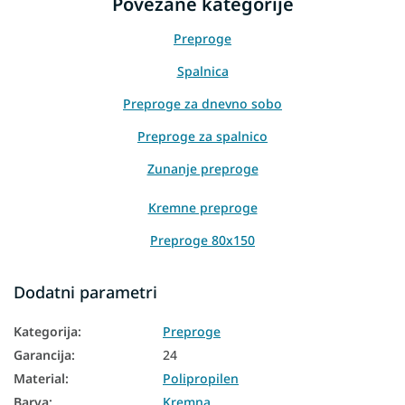
Povezane kategorije
Preproge
Spalnica
Preproge za dnevno sobo
Preproge za spalnico
Zunanje preproge
Kremne preproge
Preproge 80x150
Preproge 120x170
Dodatni parametri
Preproge 140x200
Kategorija
:
Preproge
Preproge 200x290
Garancija
:
24
Material
:
Polipropilen
Barva
:
Kremna