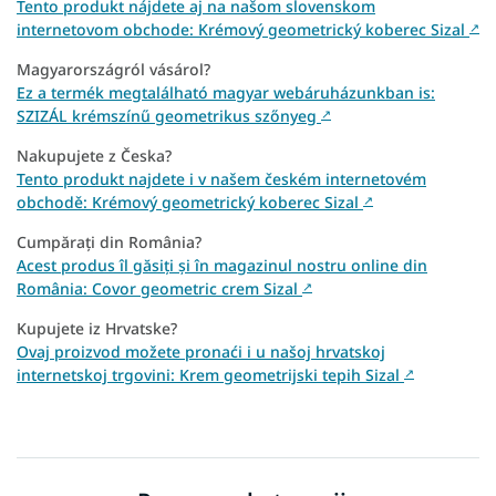
Tento produkt nájdete aj na našom slovenskom
internetovom obchode: Krémový geometrický koberec Sizal
↗
Magyarországról vásárol?
Ez a termék megtalálható magyar webáruházunkban is:
SZIZÁL krémszínű geometrikus szőnyeg
↗
Nakupujete z Česka?
Tento produkt najdete i v našem českém internetovém
obchodě: Krémový geometrický koberec Sizal
↗
Cumpărați din România?
Acest produs îl găsiți și în magazinul nostru online din
România: Covor geometric crem Sizal
↗
Kupujete iz Hrvatske?
Ovaj proizvod možete pronaći i u našoj hrvatskoj
internetskoj trgovini: Krem geometrijski tepih Sizal
↗