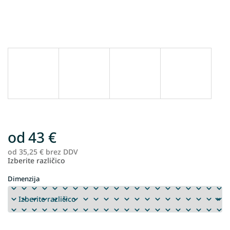
od
43 €
od
35,25 €
brez DDV
Me
Izberite različico
ce
Dimenzija