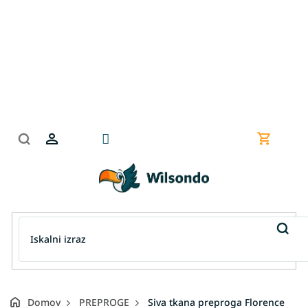
Preskoči
na
vsebino
Nakupov
košarica
Domov
PREPROGE
Siva tkana preproga Florence