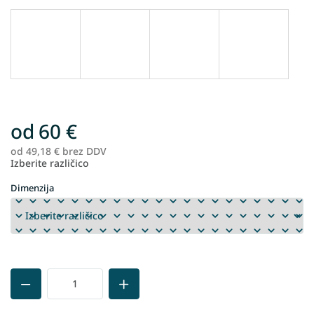
od
60 €
od
49,18 €
brez DDV
Me
Izberite različico
ce
Dimenzija