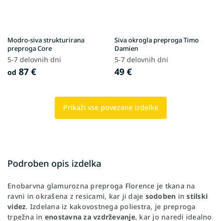
Modro-siva strukturirana
Siva okrogla preproga Timo
preproga Core
Damien
5-7 delovnih dni
5-7 delovnih dni
87 €
49 €
od
Prikaži vse povezane izdelke
Podroben opis izdelka
Enobarvna glamurozna preproga Florence je tkana na
ravni in okrašena z resicami, kar ji daje
sodoben
in
stilski
videz
. Izdelana iz kakovostnega poliestra, je preproga
trpežna in
enostavna za vzdrževanje
, kar jo naredi idealno