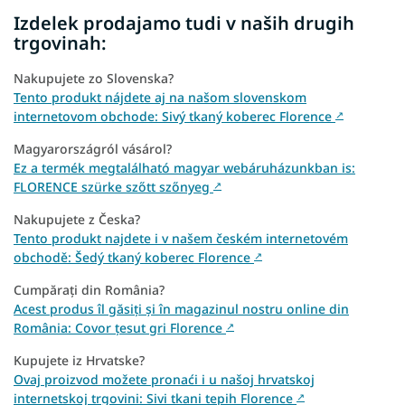
Izdelek prodajamo tudi v naših drugih
trgovinah:
Nakupujete zo Slovenska?
Tento produkt nájdete aj na našom slovenskom
internetovom obchode: Sivý tkaný koberec Florence
↗
Magyarországról vásárol?
Ez a termék megtalálható magyar webáruházunkban is:
FLORENCE szürke szőtt szőnyeg
↗
Nakupujete z Česka?
Tento produkt najdete i v našem českém internetovém
obchodě: Šedý tkaný koberec Florence
↗
Cumpărați din România?
Acest produs îl găsiți și în magazinul nostru online din
România: Covor țesut gri Florence
↗
Kupujete iz Hrvatske?
Ovaj proizvod možete pronaći i u našoj hrvatskoj
internetskoj trgovini: Sivi tkani tepih Florence
↗