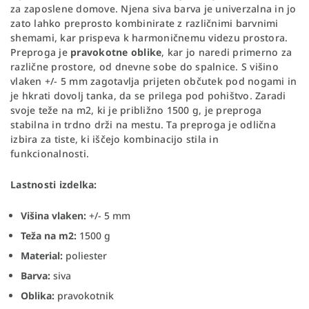
za zaposlene domove. Njena siva barva je univerzalna in jo
zato lahko preprosto kombinirate z različnimi barvnimi
shemami, kar prispeva k harmoničnemu videzu prostora.
Preproga je
pravokotne oblike
, kar jo naredi primerno za
različne prostore, od dnevne sobe do spalnice. S višino
vlaken +/- 5 mm zagotavlja prijeten občutek pod nogami in
je hkrati dovolj tanka, da se prilega pod pohištvo. Zaradi
svoje teže na m2, ki je približno 1500 g, je preproga
stabilna in trdno drži na mestu. Ta preproga je odlična
izbira za tiste, ki iščejo kombinacijo stila in
funkcionalnosti.
Lastnosti izdelka:
Višina vlaken:
+/- 5 mm
Teža na m2:
1500 g
Material:
poliester
Barva:
siva
Oblika:
pravokotnik