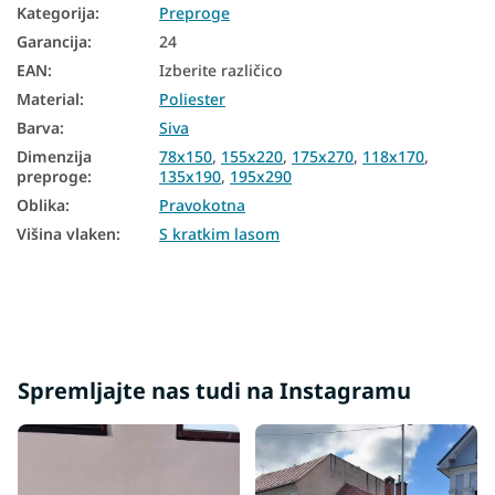
Kategorija
:
Preproge
Garancija
:
24
EAN
:
Izberite različico
Material
:
Poliester
Barva
:
Siva
Dimenzija
78x150
,
155x220
,
175x270
,
118x170
,
preproge
:
135x190
,
195x290
Oblika
:
Pravokotna
Višina vlaken
:
S kratkim lasom
Spremljajte nas tudi na Instagramu