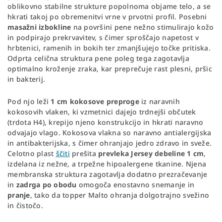
oblikovno stabilne strukture popolnoma objame telo, a se
hkrati takoj po obremenitvi vrne v prvotni profil. Posebni
masažni izbokline
na površini pene nežno stimulirajo kožo
in podpirajo prekrvavitev, s čimer sproščajo napetost v
hrbtenici, ramenih in bokih ter zmanjšujejo točke pritiska.
Odprta celična struktura pene poleg tega zagotavlja
optimalno kroženje zraka, kar preprečuje rast plesni, pršic
in bakterij.
Pod njo leži
1 cm kokosove preproge
iz naravnih
kokosovih vlaken, ki vzmetnici dajejo trdnejši občutek
(trdota H4), krepijo njeno konstrukcijo in hkrati naravno
odvajajo vlago. Kokosova vlakna so naravno antialergijska
in antibakterijska, s čimer ohranjajo jedro zdravo in sveže.
Celotno plast
ščiti
prešita
prevleka Jersey debeline 1 cm
,
izdelana iz nežne, a trpežne hipoalergene tkanine. Njena
membranska struktura zagotavlja dodatno prezračevanje
in
zadrga po obodu
omogoča enostavno snemanje in
pranje
, tako da topper Malto ohranja dolgotrajno svežino
in čistočo.