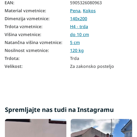
EAN
:
5905326080963
Trde zgornje vzmetnice
Material vzmetnice
:
Pena
,
Kokos
Zgornje vzmetnice 5 cm
Dimenzija vzmetnice
:
140x200
Trdota vzmetnice
:
H4 - trda
Višina vzmetnice
:
do 10 cm
Natančna višina vzmetnice
:
5 cm
Nosilnost vzmetnice
:
120 kg
Trdota
:
Trda
Velikost
:
Za zakonsko posteljo
Spremljajte nas tudi na Instagramu