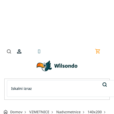
Preskoči
na
vsebino
Nakupov
košarica
Domov
VZMETNICE
Nadvzmetnice
140x200