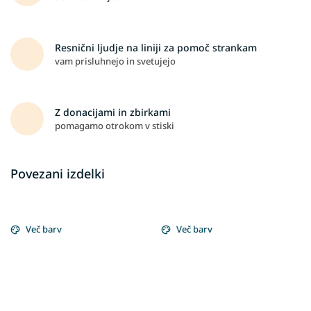
Resnični ljudje na liniji za pomoč strankam
vam prisluhnejo in svetujejo
Z donacijami in zbirkami
pomagamo otrokom v stiski
Povezani izdelki
Več barv
Več barv