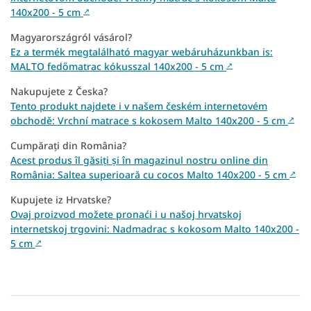
140x200 - 5 cm
↗
Magyarországról vásárol?
Ez a termék megtalálható magyar webáruházunkban is:
MALTO fedőmatrac kókusszal 140x200 - 5 cm
↗
Nakupujete z Česka?
Tento produkt najdete i v našem českém internetovém
obchodě: Vrchní matrace s kokosem Malto 140x200 - 5 cm
↗
Cumpărați din România?
Acest produs îl găsiți și în magazinul nostru online din
România: Saltea superioară cu cocos Malto 140x200 - 5 cm
↗
Kupujete iz Hrvatske?
Ovaj proizvod možete pronaći i u našoj hrvatskoj
internetskoj trgovini: Nadmadrac s kokosom Malto 140x200 -
5 cm
↗