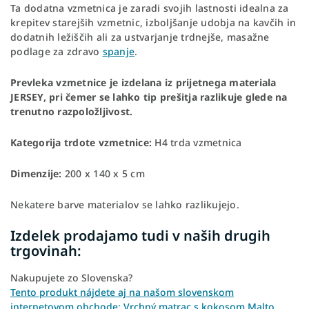
Ta dodatna vzmetnica je zaradi svojih lastnosti idealna za
krepitev starejših vzmetnic, izboljšanje udobja na kavčih in
dodatnih ležiščih ali za ustvarjanje trdnejše, masažne
podlage za zdravo
spanje
.
Prevleka vzmetnice je izdelana iz prijetnega materiala
JERSEY, pri čemer se lahko tip prešitja razlikuje glede na
trenutno razpoložljivost.
Kategorija trdote vzmetnice:
H4 trda vzmetnica
Dimenzije:
200 x 140 x 5 cm
Nekatere barve materialov se lahko razlikujejo.
Izdelek prodajamo tudi v naših drugih
trgovinah:
Nakupujete zo Slovenska?
Tento produkt nájdete aj na našom slovenskom
internetovom obchode: Vrchný matrac s kokosom Malto