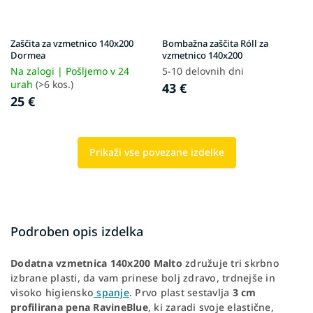
Zaščita za vzmetnico 140x200
Bombažna zaščita Róll za
Dormea
vzmetnico 140x200
Na zalogi | Pošljemo v 24
5-10 delovnih dni
urah
(>6 kos.)
43 €
25 €
Prikaži vse povezane izdelke
Podroben opis izdelka
Dodatna vzmetnica 140x200 Malto
združuje tri skrbno
izbrane plasti, da vam prinese bolj zdravo, trdnejše in
visoko higiensko
spanje
. Prvo plast sestavlja
3 cm
profilirana pena RavineBlue
, ki zaradi svoje elastične,