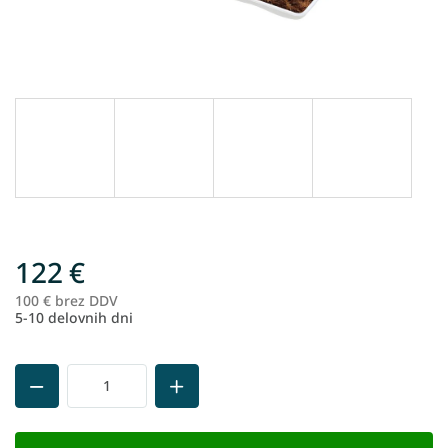
122 €
100 € brez DDV
Me
5-10 delovnih dni
ce