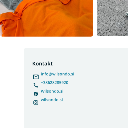
F
o
o
Kontakt
t
info
@
wilsondo.si
e
r
+38628285920
Wilsondo.si
wilsondo.si