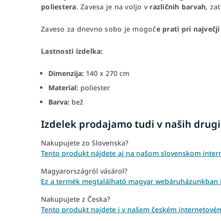
poliestera
. Zavesa je na voljo v
različnih barvah
, za
Zaveso za dnevno sobo je mogoč
e prati pri največj
Lastnosti izdelka:
Dimenzija:
140 x 270 cm
Material
: poliester
Barva:
bež
Izdelek prodajamo tudi v naših drugi
Nakupujete zo Slovenska?
Tento produkt nájdete aj na našom slovenskom inter
Magyarországról vásárol?
Ez a termék megtalálható magyar webáruházunkban is
Nakupujete z Česka?
Tento produkt najdete i v našem českém internetové