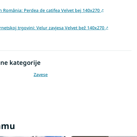
din România: Perdea de catifea Velvet bej 140x270
↗
rnetskoj trgovini: Velur zavjesa Velvet bež 140x270
↗
ne kategorije
Zavese
ramu