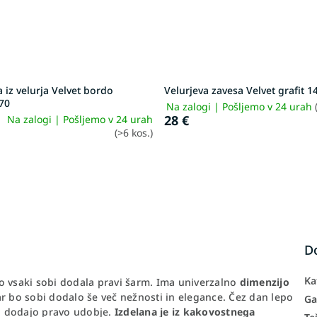
 iz velurja Velvet bordo
Velurjeva zavesa Velvet grafit 
70
Na zalogi | Pošljemo v 24 urah
28 €
Na zalogi | Pošljemo v 24 urah
(>6 kos.)
D
Ka
o vsaki sobi dodala pravi šarm. Ima univerzalno
dimenzijo
ar bo sobi dodalo še več nežnosti in elegance. Čez dan lepo
Ga
bi dodajo pravo udobje.
Izdelana je iz kakovostnega