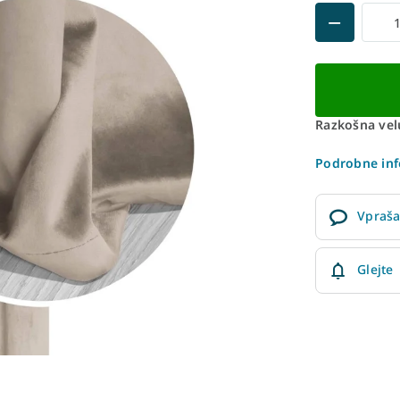
Razkošna velu
Podrobne inf
Vpraša
Glejte