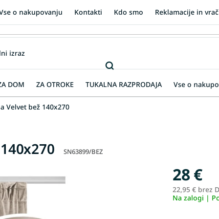
Vse o nakupovanju
Kontakti
Kdo smo
Reklamacije in vrač
ZA DOM
ZA OTROKE
TUKALNA RAZPRODAJA
Vse o nakupo
sa Velvet bež 140x270
ž 140x270
SN63899/BEZ
28 €
22,95 € brez 
Na zalogi | P