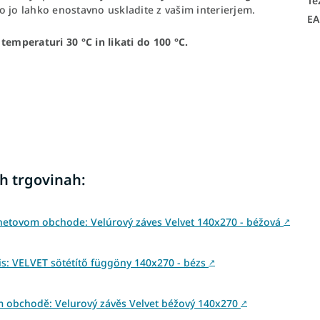
Te
to jo lahko enostavno uskladite z vašim interierjem.
E
i temperaturi 30 °C in likati do 100 °C.
h trgovinah:
netovom obchode: Velúrový záves Velvet 140x270 - béžová
↗
: VELVET sötétítő függöny 140x270 - bézs
↗
m obchodě: Velurový závěs Velvet béžový 140x270
↗