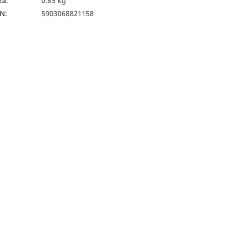
ža
:
0.85 kg
AN
:
5903068821158