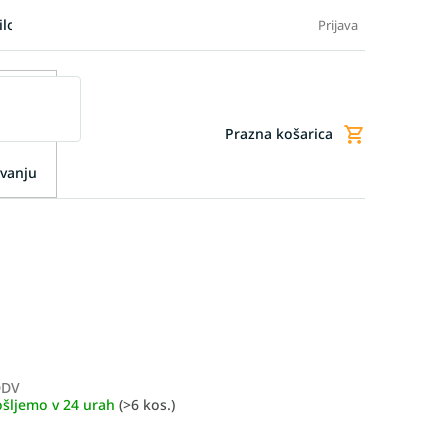
ilo blaga
Blog
FAQ - Pogosta vprašanja
Dodatne storitve
Prijava
Prazna košarica
Nakupovalna
košarica
vanju
DDV
Merjenje
ošljemo v 24 urah
(>6 kos.)
cene: