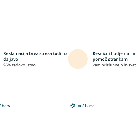
Reklamacija brez stresa tudi na
Resnični ljudje na lini
daljavo
pomoč strankam
96% zadovoljstvo
vam prisluhnejo in svet
č barv
Več barv