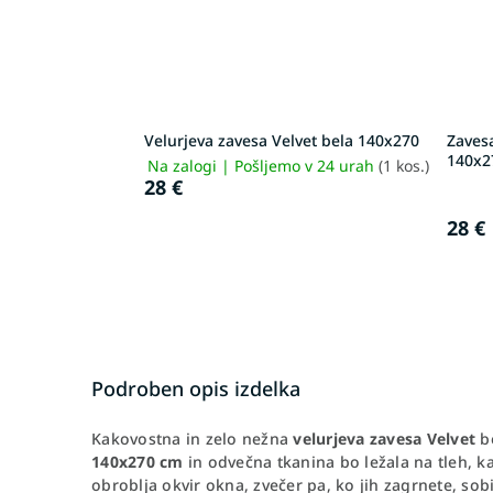
Velurjeva zavesa Velvet bela 140x270
Zavesa
140x2
Na zalogi | Pošljemo v 24 urah
(1 kos.)
28 €
28 €
Podroben opis izdelka
Kakovostna in zelo nežna
velurjeva zavesa Velvet
b
140x270 cm
in odvečna tkanina bo ležala na tleh, k
obroblja okvir okna, zvečer pa, ko jih zagrnete, so