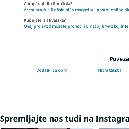
Cumpărați din România?
Acest produs îl găsiți și în magazinul nostru online 
Kupujete iz Hrvatske?
Ovaj proizvod možete pronaći i u našoj hrvatskoj inte
Poveza
Dodatki za dom
Hišni tekstil
Spremljajte nas tudi na Instag