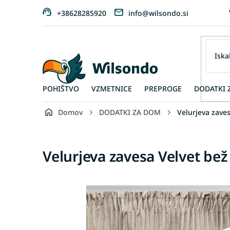
Preskoči
+38628285920
info@wilsondo.si
na
vsebino
POHIŠTVO
VZMETNICE
PREPROGE
DODATKI 
Domov
DODATKI ZA DOM
Velurjeva zave
Velurjeva zavesa Velvet be