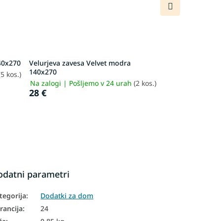
Naslednji
izdelek
140x270
Velurjeva zavesa Velvet modra
140x270
(5 kos.)
Na zalogi | Pošljemo v 24 urah
(2 kos.)
28 €
odatni parametri
tegorija
:
Dodatki za dom
rancija
:
24