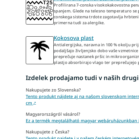
Profilirana 7-conska visokokakovostna pena
spanjem. Glede na telesno temperaturo se pr
conskega sistema trdote zagotavlja hrbteni
primerna tudi za alergike.
Kokosova plast
Antialergijska, naravna in 100 % okolju prij
podaljšajo življenjsko dobo vaše vzmetnice
preprečuje nastanek pršic in mikroorganizm
plastjo absorbirajo vlago ter preprečujejo
Izdelek prodajamo tudi v naših drugi
Nakupujete zo Slovenska?
Tento produkt nájdete aj na našom slovenskom inter
cm
↗
Magyarországról vásárol?
Ez a termék megtalálható magyar webáruházunkban i
Nakupujete z Česka?
Tento produkt najdete i v našem českém internetové