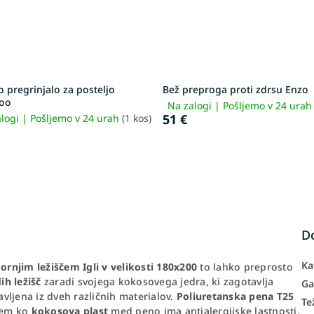
o pregrinjalo za posteljo
Bež preproga proti zdrsu Enzo
oo
Na zalogi | Pošljemo v 24 ura
51 €
logi | Pošljemo v 24 urah
(1 kos)
D
Ka
ornjim ležiščem Igli v velikosti 180x200
to lahko preprosto
ih ležišč
zaradi svojega kokosovega jedra, ki zagotavlja
Ga
avljena iz dveh različnih materialov.
Poliuretanska pena T25
Te
tem ko
kokosova plast
med peno ima antialergijske lastnosti,