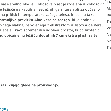
E
je vaše spalno okolje. Kokosova plast je izdelana iz kokosovih
Ma
o ležišče
na kavčih ali sedežnih garniturah ali za občasno
a na pritisk in temperaturo vašega telesa, in se mu tako
Di
dstranljivo prevleko Aloe Vera na zadrgo
, ki je pralna v
Tr
ravnega vlakna, napojenega z ekstraktom iz listov Aloe Vera.
Vi
žišče ali kavč spremenili v udoben prostor, ki bo hrbtenici
Na
emu običajnemu
ležišču dodatnih 7 cm ekstra plasti
za še
No
Tr
 razlikujejo glede na proizvodnjo.
T25)