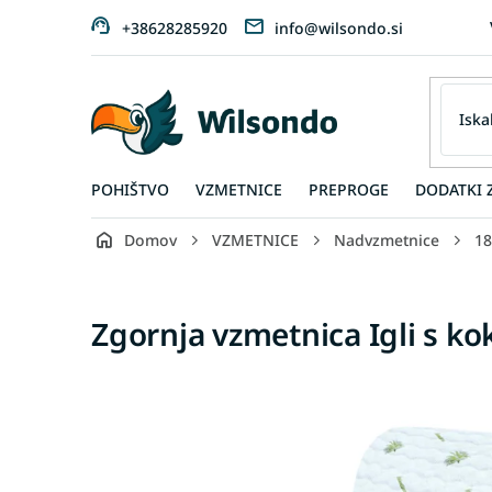
Preskoči
+38628285920
info@wilsondo.si
na
vsebino
POHIŠTVO
VZMETNICE
PREPROGE
DODATKI 
Domov
VZMETNICE
Nadvzmetnice
18
Zgornja vzmetnica Igli s k