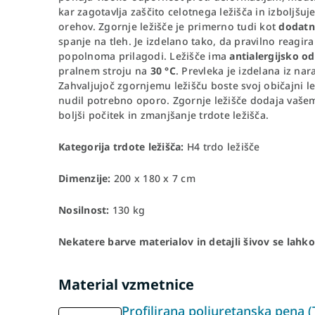
kar zagotavlja zaščito celotnega ležišča in izboljšu
orehov. Zgornje ležišče je primerno tudi kot
dodatn
spanje na tleh. Je izdelano tako, da pravilno reagir
popolnoma prilagodi. Ležišče ima
antialergijsko o
pralnem stroju na
30 °C
. Prevleka je izdelana iz na
Zahvaljujoč zgornjemu ležišču boste svoj običajni le
nudil potrebno oporo. Zgornje ležišče dodaja vaš
boljši počitek in zmanjšanje trdote ležišča.
Kategorija trdote ležišča:
H4 trdo ležišče
Dimenzije:
200 x 180 x 7 cm
Nosilnost:
130 kg
Nekatere barve materialov in detajli šivov se lahko
Material vzmetnice
Profilirana poliuretanska pena (