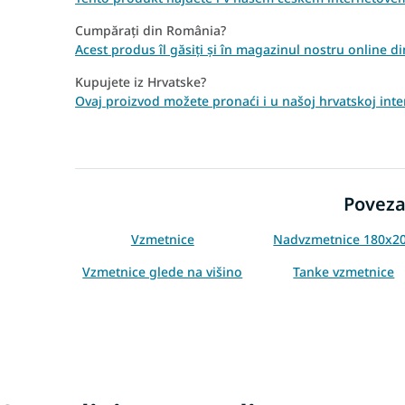
Cumpărați din România?
Acest produs îl găsiți și în magazinul nostru online 
Kupujete iz Hrvatske?
Ovaj proizvod možete pronaći i u našoj hrvatskoj int
Poveza
Vzmetnice
Nadvzmetnice 180x2
Vzmetnice glede na višino
Tanke vzmetnice
Vzmetnice za sedenje
Vzmetnice za divan
Poceni vzmetnice 180x200
Tanke vzmetnice 180x