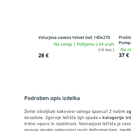
Velurjeva zavesa Velvet bež 140x270
Prešit
Pomp
Na zalogi | Pošljemo v 24 urah
Na za
(>6 kos.)
37 €
28 €
Podroben opis izdelka
Želite izboljšati kakovost vašega spanca? Z našim
zg
dosežete. Zgornje ležišče Igli spada v
kategorijo trd
trdno oporo in stabilnost. Notranjost ležišča je sest
ponuja visoko odpornost proti deformacijam, med