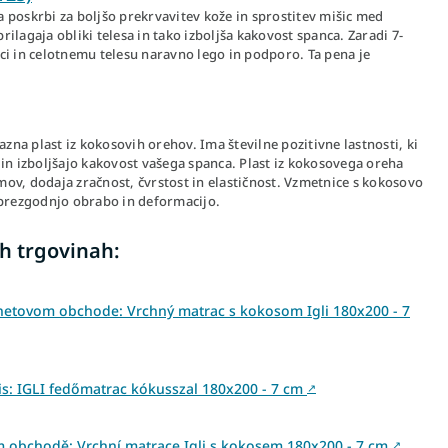
 poskrbi za boljšo prekrvavitev kože in sprostitev mišic med
ilagaja obliki telesa in tako izboljša kakovost spanca. Zaradi 7-
ci in celotnemu telesu naravno lego in podporo. Ta pena je
azna plast iz kokosovih orehov. Ima številne pozitivne lastnosti, ki
 in izboljšajo kakovost vašega spanca. Plast iz kokosovega oreha
ov, dodaja zračnost, čvrstost in elastičnost. Vzmetnice s kokosovo
 prezgodnjo obrabo in deformacijo.
h trgovinah:
netovom obchode: Vrchný matrac s kokosom Igli 180x200 - 7
s: IGLI fedőmatrac kókusszal 180x200 - 7 cm
↗
m obchodě: Vrchní matrace Igli s kokosem 180x200 - 7 cm
↗