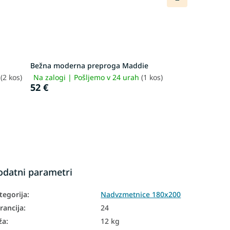
izdelek
Bežna moderna preproga Maddie
h
(2 kos)
Na zalogi | Pošljemo v 24 urah
(1 kos)
52 €
odatni parametri
tegorija
:
Nadvzmetnice 180x200
rancija
:
24
ža
:
12 kg