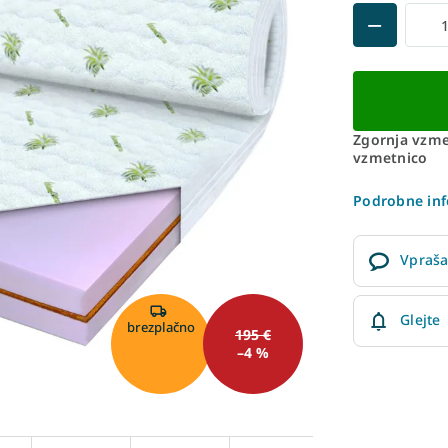
Zgornja vzmet
vzmetnico
Podrobne inf
Vpraša
Glejte
brezplačno
195 €
–4 %