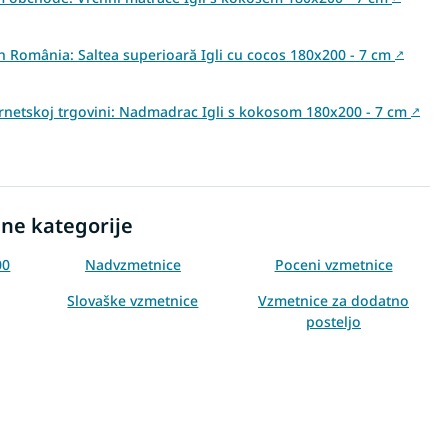
din România: Saltea superioară Igli cu cocos 180x200 - 7 cm
↗
ernetskoj trgovini: Nadmadrac Igli s kokosom 180x200 - 7 cm
↗
ne kategorije
00
Nadvzmetnice
Poceni vzmetnice
Slovaške vzmetnice
Vzmetnice za dodatno
posteljo
Nadvzmetnice Aloe Vera
200
Trde zgornje vzmetnice
Zgornje vzmetnice 7 cm