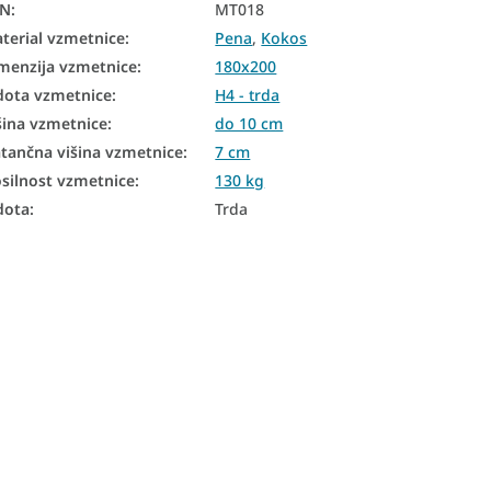
AN
:
MT018
terial vzmetnice
:
Pena
,
Kokos
menzija vzmetnice
:
180x200
dota vzmetnice
:
H4 - trda
šina vzmetnice
:
do 10 cm
tančna višina vzmetnice
:
7 cm
silnost vzmetnice
:
130 kg
dota
:
Trda