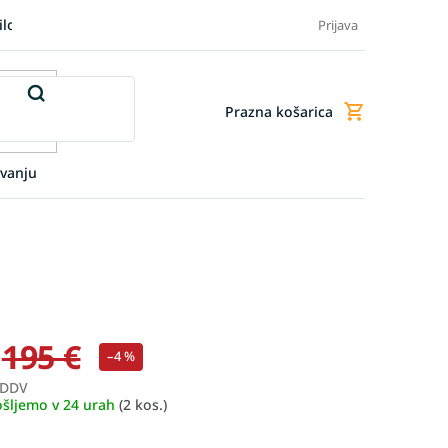
ilo blaga
Blog
FAQ - Pogosta vprašanja
Dodatne storitve
Prijava
Prazna košarica
Nakupovalna
košarica
vanju
195 €
–4 %
 DDV
Merjenje
ošljemo v 24 urah
(2 kos.)
cene: