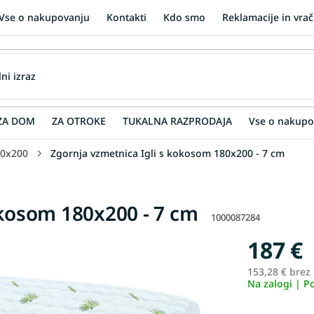
Vse o nakupovanju
Kontakti
Kdo smo
Reklamacije in vrač
ZA DOM
ZA OTROKE
TUKALNA RAZPRODAJA
Vse o nakupo
0x200
Zgornja vzmetnica Igli s kokosom 180x200 - 7 cm
okosom 180x200 - 7 cm
1000087284
187 €
153,28 € brez
Na zalogi | P