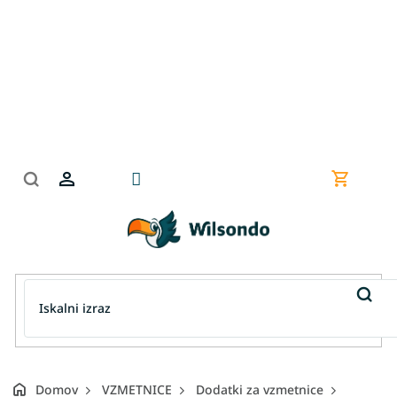
Preskoči
na
vsebino
Nakupov
košarica
Domov
VZMETNICE
Dodatki za vzmetnice