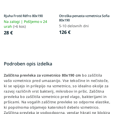
Rjuha Froté Réfro 80x190
Otroška penasta vzmetnica Sofia
80x190
Na zalogi | Pošljemo v 24
5-10 delovnih dni
urah
(>6 kos)
126 €
28 €
Podroben opis izdelka
Zaščitna prevleka za vzmetnico 80x190 cm
bo zaščitila
vašo vzmetnico pred umazanijo. Vse tekočine in nečistoče,
ki se vpijejo in prilepijo na vzmetnico, so idealno okolje za
razvoj različnih vrst bakterij, mikrobov in pršic. Zaščitna
prevleka bo zaščitila vzmetnico pred vlago, bakterijami in
pršicami. Na vogalih zaščitne prevleke so odporne elastike
,
ki popolnoma objamejo katerokoli debelo vzmetnico.
Zaščitna prevleka je vodoodporna, vendar hkrati ne blokira