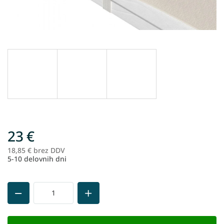
23 €
18,85 € brez DDV
Me
5-10 delovnih dni
ce