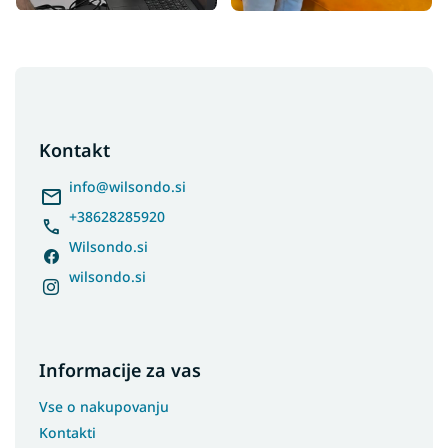
F
o
o
t
Kontakt
e
r
info
@
wilsondo.si
+38628285920
Wilsondo.si
wilsondo.si
Informacije za vas
Vse o nakupovanju
Kontakti