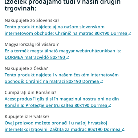
Izdelek prodajamo tudi v naših drugih
trgovinah:
Nakupujete zo Slovenska?
Tento produkt nájdete aj na našom slovenskom
internetovom obchode: Chránič na matrac 80x190 Dormea
↗
Magyarországról vásárol?
Ez a termék megtalálható magyar webáruházunkban is:
DORMEA matracvédő 80x190
↗
Nakupujete z Česka?
Tento produkt najdete i v našem českém internetovém
obchodě: Chránič na matraci 80x190 Dormea
↗
Cumpărați din România?
Acest produs îl găsiți și în magazinul nostru online din
România: Protecție pentru saltea 80x190 Dormea
↗
Kupujete iz Hrvatske?
Ovaj proizvod možete pronaći i u našoj hrvatskoj
internetskoj trgovini: Zaštita za madrac 80x190 Dormea
↗