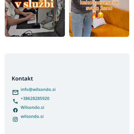
F
o
o
t
Kontakt
e
r
info
@
wilsondo.si
+38628285920
Wilsondo.si
wilsondo.si