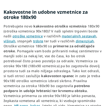
Kakovostne in udobne vzmetnice za
otroke 180x90
Potrebujete novo
kakovostno otroško vzmetnico
180x90
(otroška vzmetnica 90x180)? V naši spletni trgovini boste
našli
otroške vzmetnice
v različnih
materialnih sestavah
,
višinah
, stopnjah
trdote
ter tudi v različnih
dimenzijah
.
Otroške vzmetnice 180x90 so
primerne za odraščajoče
otroke
. Pomagale vam bodo prihraniti nekaj centimetrov v
manjši sobi za nekaj let, vse do časa, ko bo otrok
potreboval čisto pravo posteljo za odrasle. Vzmetnica za
otroke 90x180 (180x90 vzmetnica) pa bo zagotovila dovolj
prostora tudi za malo nižjega odraslega. Tako kot odrasli,
si tudi otroci zaslužijo
kakovosten spanec
in zato je treba
90x180 otroško vzmetnico izbrati skrbno. Pravilna
vzmetnica za otroka 180x90 bo zagotovila
potrebno
podporo in udobje hrbtenici ter krvnemu obtoku
.
Vzmetnica primerna za otroke 90x180 je lahko penasta,
žepkasta vzmetena ali vzmetnica, ki vsebuje spominsko
peno,
HR peno
,
kokos
, lateks ali ajdo. Vzmetnice za otroke