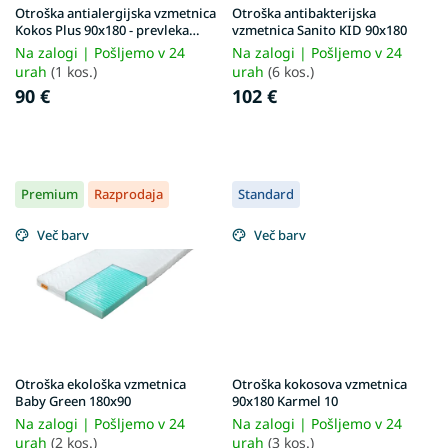
d
v
Otroška antialergijska vzmetnica
Otroška antibakterijska
u
Kokos Plus 90x180 - prevleka
vzmetnica Sanito KID 90x180
Aloe Vera
c
Na zalogi | Pošljemo v 24
Na zalogi | Pošljemo v 24
t
urah
(1 kos.)
urah
(6 kos.)
s
90 €
102 €
Premium
Razprodaja
Standard
Več barv
Več barv
Otroška ekološka vzmetnica
Otroška kokosova vzmetnica
Baby Green 180x90
90x180 Karmel 10
Na zalogi | Pošljemo v 24
Na zalogi | Pošljemo v 24
urah
(2 kos.)
urah
(3 kos.)