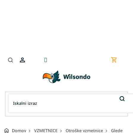
Preskoči
na
vsebino
Nakupov
košarica
Domov
VZMETNICE
Otroške vzmetnice
Glede