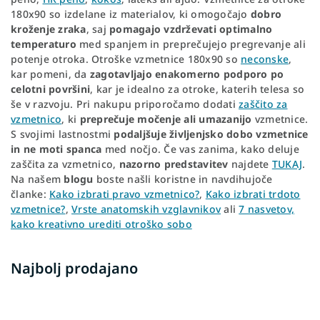
180x90 so izdelane iz materialov, ki omogočajo
dobro
kroženje zraka
, saj
pomagajo vzdrževati optimalno
temperaturo
med spanjem in preprečujejo pregrevanje ali
potenje otroka. Otroške vzmetnice 180x90 so
neconske
,
kar pomeni, da
zagotavljajo enakomerno podporo po
celotni površini
, kar je idealno za otroke, katerih telesa so
še v razvoju. Pri nakupu priporočamo dodati
zaščito za
vzmetnico
, ki
preprečuje močenje ali umazanijo
vzmetnice.
S svojimi lastnostmi
podaljšuje življenjsko dobo vzmetnice
in ne moti spanca
med nočjo. Če vas zanima, kako deluje
zaščita za vzmetnico,
nazorno predstavitev
najdete
TUKAJ
.
Na našem
blogu
boste našli koristne in navdihujoče
članke:
Kako izbrati pravo vzmetnico?
,
Kako izbrati trdoto
vzmetnice?
,
Vrste anatomskih vzglavnikov
ali
7 nasvetov,
kako kreativno urediti otroško sobo
Najbolj prodajano