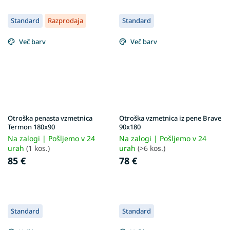
Standard
Razprodaja
Standard
Več barv
Več barv
Otroška penasta vzmetnica
Otroška vzmetnica iz pene Brave
Termon 180x90
90x180
Na zalogi | Pošljemo v 24
Na zalogi | Pošljemo v 24
urah
(1 kos.)
urah
(>6 kos.)
85 €
78 €
Standard
Standard