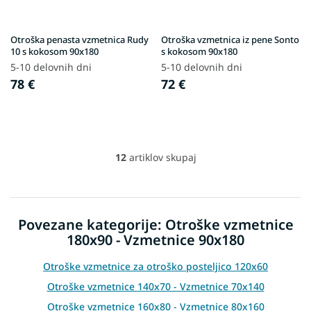
Otroška penasta vzmetnica Rudy
Otroška vzmetnica iz pene Sonto
10 s kokosom 90x180
s kokosom 90x180
5-10 delovnih dni
5-10 delovnih dni
78 €
72 €
12
artiklov skupaj
L
i
s
t
i
Povezane kategorije: Otroške vzmetnice
n
180x90 - Vzmetnice 90x180
g
c
o
Otroške vzmetnice za otroško posteljico 120x60
n
Otroške vzmetnice 140x70 - Vzmetnice 70x140
t
r
Otroške vzmetnice 160x80 - Vzmetnice 80x160