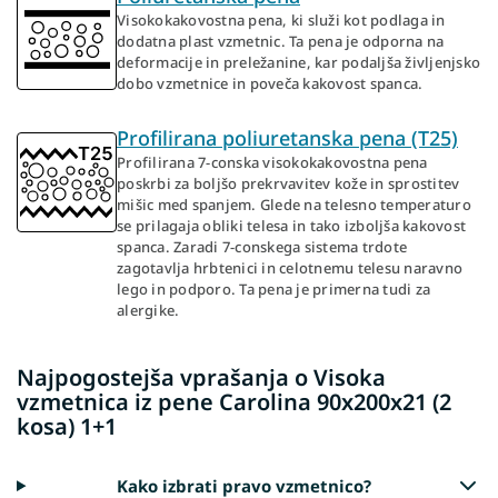
Visokokakovostna pena, ki služi kot podlaga in
dodatna plast vzmetnic. Ta pena je odporna na
deformacije in preležanine, kar podaljša življenjsko
dobo vzmetnice in poveča kakovost spanca.
Profilirana poliuretanska pena (T25)
Profilirana 7-conska visokokakovostna pena
poskrbi za boljšo prekrvavitev kože in sprostitev
mišic med spanjem. Glede na telesno temperaturo
se prilagaja obliki telesa in tako izboljša kakovost
spanca. Zaradi 7-conskega sistema trdote
zagotavlja hrbtenici in celotnemu telesu naravno
lego in podporo. Ta pena je primerna tudi za
alergike.
Najpogostejša vprašanja o Visoka
vzmetnica iz pene Carolina 90x200x21 (2
kosa) 1+1
Kako izbrati pravo vzmetnico?