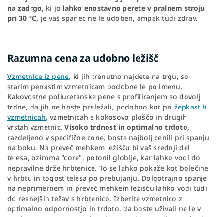
na zadrgo,
ki jo
lahko enostavno perete v pralnem stroju
pri 30 °C,
je vaš spanec ne le udoben, ampak tudi zdrav.
Razumna cena za udobno ležišč
Vzmetnice iz pene
, ki jih trenutno najdete na trgu, so
starim penastim vzmetnicam podobne le po imenu.
Kakovostne poliuretanske pene s profiliranjem so dovolj
trdne, da jih ne boste preležali, podobno kot pri
žepkastih
vzmetnicah
, vzmetnicah s kokosovo ploščo in drugih
vrstah vzmetnic.
Visoko trdnost in optimalno trdoto,
razdeljeno v specifične cone, boste najbolj cenili pri spanju
na boku. Na preveč mehkem ležišču bi vaš srednji del
telesa, oziroma "core", potonil globlje, kar lahko vodi do
nepravilne drže hrbtenice. To se lahko pokaže kot bolečine
v hrbtu in togost telesa po prebujanju. Dolgotrajno spanje
na neprimernem in preveč mehkem ležišču lahko vodi tudi
do resnejših težav s hrbtenico. Izberite vzmetnico z
optimalno odpornostjo in trdoto, da boste uživali ne le v