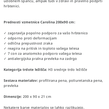
udobnem spancu, ampak tudi v zdravi in pravilno podprti
hrbtenici.
Prednosti vzmetnice Carolina 200x90 cm:
✓ zagotavlja popolno podporo za vašo hrbtenico
✓ odporno proti deformacijam
✓ odlična prepustnost zraka
✓ reagira na pritisk in toploto vašega telesa
✓ 7 con za anatomsko podporo vašega telesa
✓ antialergijska pralna prevleka na zadrgo
Kategorija trdote ležišča:
H3 srednje trdo ležišče
Sestava materialov:
profilirana pena, poliuretanska pena,
prevleka
Dimenzije:
200 x 90 x 21 cm
Nekatere barve materialov se lahko razlikujejo.