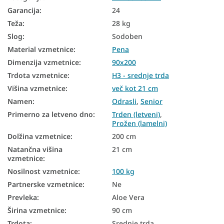
Garancija
:
24
Teža
:
28 kg
Slog
:
Sodoben
Material vzmetnice
:
Pena
Dimenzija vzmetnice
:
90x200
Trdota vzmetnice
:
H3 - srednje trda
Višina vzmetnice
:
več kot 21 cm
Namen
:
Odrasli
,
Senior
Primerno za letveno dno
:
Trden (letveni)
,
Prožen (lamelni)
Dolžina vzmetnice
:
200 cm
Natančna višina
21 cm
vzmetnice
:
Nosilnost vzmetnice
:
100 kg
Partnerske vzmetnice
:
Ne
Prevleka
:
Aloe Vera
Širina vzmetnice
:
90 cm
Trdota
:
Srednje trda