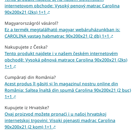
internetovom obchode: Vysoký penový matrac Carolina
90x200x21 (2ks) 1+1
↗
Magyarországról vásárol?
Ez a termék megtalálható magyar webáruházunkban is:
CAROLINA vastag habmatrac 90x200x21 (2 db) 1+1
↗
Nakupujete z Česka?
Tento produkt najdete i v našem českém internetovém
obchodě: Vysoká pěnová matrace Carolina 90x200x21 (2ks)
1+1
↗
Cumpărați din România?
Acest produs îl găsiți și în magazinul nostru online din
România: Saltea înaltă din spumă Carolina 90x200x21 (2 buc)
1+1
↗
Kupujete iz Hrvatske?
Ovaj proizvod možete pronaći i u našoj hrvatskoj
internetskoj trgovini: Visoki pjenasti madrac Carolina
90x200x21 (2 kom) 1+1
↗