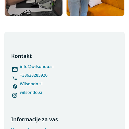
F
o
o
t
Kontakt
e
r
info
@
wilsondo.si
+38628285920
Wilsondo.si
wilsondo.si
Informacije za vas