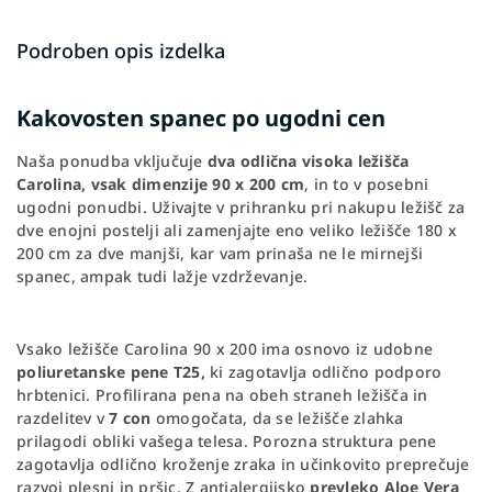
Podroben opis izdelka
Kakovosten spanec po ugodni cen
Naša ponudba vključuje
dva odlična visoka ležišča
Carolina, vsak dimenzije 90 x 200 cm
, in to v posebni
ugodni ponudbi. Uživajte v prihranku pri nakupu ležišč za
dve enojni postelji ali zamenjajte eno veliko ležišče 180 x
200 cm za dve manjši, kar vam prinaša ne le mirnejši
spanec, ampak tudi lažje vzdrževanje.
Vsako ležišče Carolina 90 x 200 ima osnovo iz udobne
poliuretanske pene T25,
ki zagotavlja odlično podporo
hrbtenici. Profilirana pena na obeh straneh ležišča in
razdelitev v
7 con
omogočata, da se ležišče zlahka
prilagodi obliki vašega telesa. Porozna struktura pene
zagotavlja odlično kroženje zraka in učinkovito preprečuje
razvoj plesni in pršic. Z antialergijsko
prevleko Aloe Vera