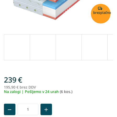
brezplačno
239 €
195,90 € brez DDV
Me
Na zalogi | Pošljemo v 24 urah
(6 kos.)
ce