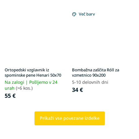
Več barv
Ortopedski vzglavnik iz
Bombažna zaščita Róll za
spominske pene Henari 50x70
vzmetnico 90x200
Na zalogi | Pošljemo v 24
5-10 delovnih dni
urah
(>6 kos.)
34 €
55 €
Prikaži vse povezane izdelke