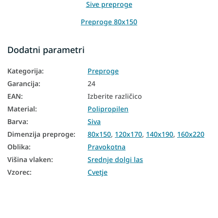
Sive preproge
Preproge 80x150
Preproge 120x170
Dodatni parametri
Preproge 140x190
Kategorija
:
Preproge
Preproge 160x220
Garancija
:
24
Preproge 200x290
EAN
:
Izberite različico
Material
:
Polipropilen
Preproge 240x330
Barva
:
Siva
Dimenzija preproge
:
80x150
,
120x170
,
140x190
,
160x220
Oblika
:
Pravokotna
Višina vlaken
:
Srednje dolgi las
Vzorec
:
Cvetje