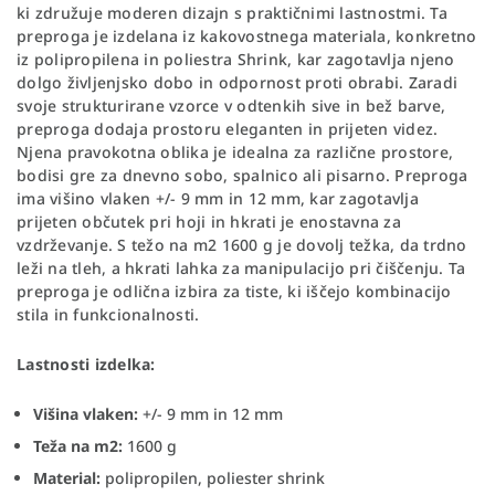
ki združuje moderen dizajn s praktičnimi lastnostmi. Ta
preproga je izdelana iz kakovostnega materiala, konkretno
iz polipropilena in poliestra Shrink, kar zagotavlja njeno
dolgo življenjsko dobo in odpornost proti obrabi. Zaradi
svoje strukturirane vzorce v odtenkih sive in bež barve,
preproga dodaja prostoru eleganten in prijeten videz.
Njena pravokotna oblika je idealna za različne prostore,
bodisi gre za dnevno sobo, spalnico ali pisarno. Preproga
ima višino vlaken +/- 9 mm in 12 mm, kar zagotavlja
prijeten občutek pri hoji in hkrati je enostavna za
vzdrževanje. S težo na m2 1600 g je dovolj težka, da trdno
leži na tleh, a hkrati lahka za manipulacijo pri čiščenju. Ta
preproga je odlična izbira za tiste, ki iščejo kombinacijo
stila in funkcionalnosti.
Lastnosti izdelka:
Višina vlaken:
+/- 9 mm in 12 mm
Teža na m2:
1600 g
Material:
polipropilen, poliester shrink