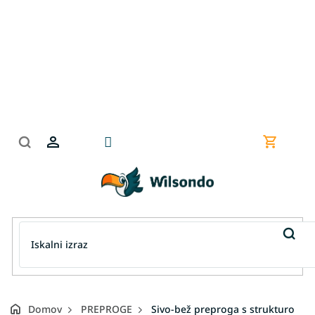
Preskoči
na
vsebino
Nakupov
košarica
Domov
PREPROGE
Sivo-bež preproga s strukturo