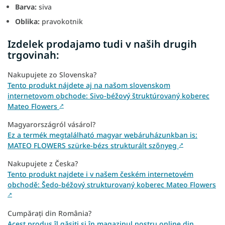
Barva:
siva
Oblika:
pravokotnik
Izdelek prodajamo tudi v naših drugih
trgovinah:
Nakupujete zo Slovenska?
Tento produkt nájdete aj na našom slovenskom
internetovom obchode: Sivo-béžový štruktúrovaný koberec
Mateo Flowers
↗
Magyarországról vásárol?
Ez a termék megtalálható magyar webáruházunkban is:
MATEO FLOWERS szürke-bézs strukturált szőnyeg
↗
Nakupujete z Česka?
Tento produkt najdete i v našem českém internetovém
obchodě: Šedo-béžový strukturovaný koberec Mateo Flowers
↗
Cumpărați din România?
Acest produs îl găsiți și în magazinul nostru online din