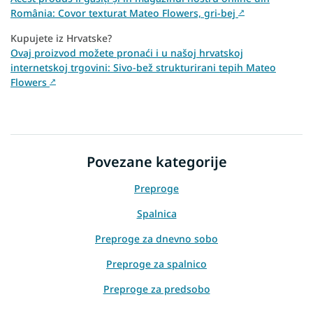
România: Covor texturat Mateo Flowers, gri-bej
↗
Kupujete iz Hrvatske?
Ovaj proizvod možete pronaći i u našoj hrvatskoj
internetskoj trgovini: Sivo-bež strukturirani tepih Mateo
Flowers
↗
Povezane kategorije
Preproge
Spalnica
Preproge za dnevno sobo
Preproge za spalnico
Preproge za predsobo