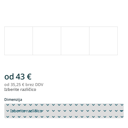
od
43 €
od
35,25 €
brez DDV
Me
Izberite različico
ce
Dimenzija