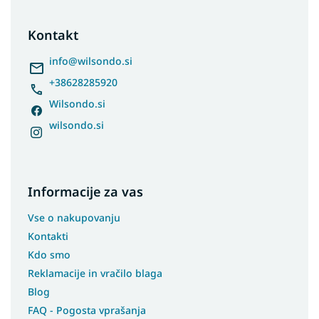
o
t
Kontakt
e
r
info
@
wilsondo.si
+38628285920
Wilsondo.si
wilsondo.si
Informacije za vas
Vse o nakupovanju
Kontakti
Kdo smo
Reklamacije in vračilo blaga
Blog
FAQ - Pogosta vprašanja