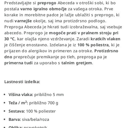
Predstavljajte si
preprogo
Abeceda v otroški sobi, ki bo
postala
varno igralno območje
za vašega otroka. Prve
korake in morebitne padce je lažje ublažiti s preprogo, ki
nudi
varnejše
okolje, saj ima protizdrsno podlogo.
Preproga Abeceda je hkrati tudi izobraževalna, saj vsebuje
abecedo. Preprogo je
mogoče prati v pralnem stroju pri
30 °C
, kar olajša njeno vzdrževanje. Zaradi
kratkih vlaken
je čiščenje enostavno. Izdelana je iz
100 % poliestra,
ki je
prijazen do alergikov in primeren za otroke.
Protizdrsno
dno
preprečuje premikanje po tleh, preproga pa je
primerna tudi
za uporabo s
talnim gretjem
.
Lastnosti izdelka:
Višina vlaka:
približno 5 mm
2
Teža / m
:
približno 700 g
Sestava:
100 % poliester
Barva:
siva/bela/roza
Oblika:
pravokotnik