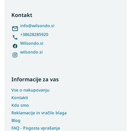
o
t
Kontakt
e
r
info
@
wilsondo.si
+38628285920
Wilsondo.si
wilsondo.si
Informacije za vas
Vse o nakupovanju
Kontakti
Kdo smo
Reklamacije in vračilo blaga
Blog
FAQ - Pogosta vprašanja