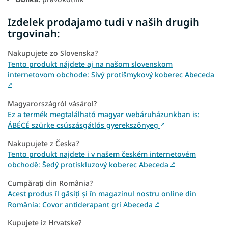
Izdelek prodajamo tudi v naših drugih
trgovinah:
Nakupujete zo Slovenska?
Tento produkt nájdete aj na našom slovenskom
internetovom obchode: Sivý protišmykový koberec Abeceda
↗
Magyarországról vásárol?
Ez a termék megtalálható magyar webáruházunkban is:
ÁBÉCÉ szürke csúszásgátlós gyerekszőnyeg
↗
Nakupujete z Česka?
Tento produkt najdete i v našem českém internetovém
obchodě: Šedý protiskluzový koberec Abeceda
↗
Cumpărați din România?
Acest produs îl găsiți și în magazinul nostru online din
România: Covor antiderapant gri Abeceda
↗
Kupujete iz Hrvatske?