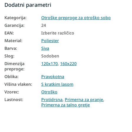
Dodatni parametri
Kategorija
:
Otroške preproge za otroško sobo
Garancija
:
24
EAN
:
Izberite različico
Material
:
Poliester
Barva
:
Siva
Slog
:
Sodoben
Dimenzija
120x170
,
160x220
preproge
:
Oblika
:
Pravokotna
Višina vlaken
:
S kratkim lasom
Vzorec
:
Otroško
Lastnost
:
Protidrsna
,
Primerna za pranje
,
Primerna za talno gretje