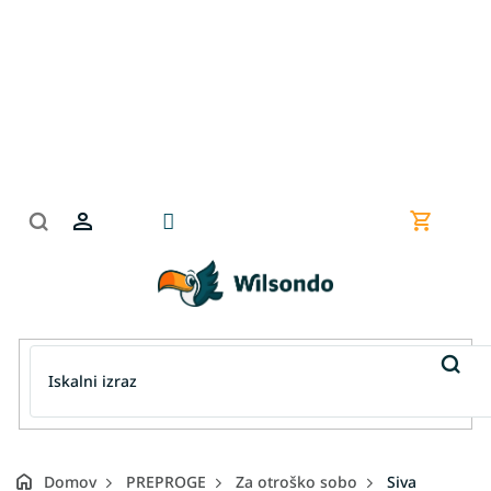
Preskoči
na
vsebino
Nakupov
košarica
Domov
PREPROGE
Za otroško sobo
Siva