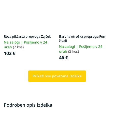
Roza pikčasta preproga Zajček
Barvna otroška preproga Fun
živali
Na zalogi | Pošljemo v 24
Na zalogi | Pošljemo v 24
urah
(2 kos)
urah
(2 kos)
102 €
46 €
Prikaži vse povezane izdelke
Podroben opis izdelka