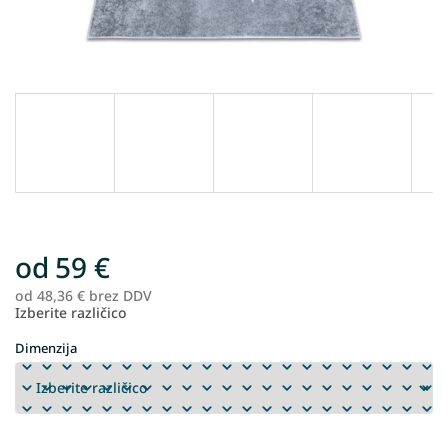
od
59 €
od
48,36 €
brez DDV
Me
Izberite različico
ce
Dimenzija