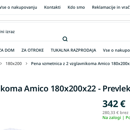
Vse o nakupovanju
Kontakti
Kdo smo
Reklamacije in vrač
ZA DOM
ZA OTROKE
TUKALNA RAZPRODAJA
Vse o nakupo
180x200
Pena vzmetnica z 2 vzglavnikoma Amico 180x200x22
ikoma Amico 180x200x22 - Prevlek
342 €
280,33 € brez
Na zalogi | P