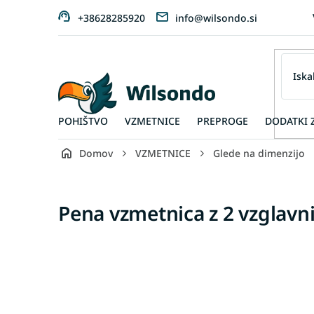
Preskoči
+38628285920
info@wilsondo.si
na
vsebino
POHIŠTVO
VZMETNICE
PREPROGE
DODATKI 
Domov
VZMETNICE
Glede na dimenzijo
Pena vzmetnica z 2 vzglavn