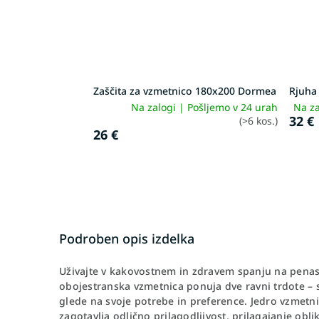
Zaščita za vzmetnico 180x200 Dormea
Rjuha
Na zalogi | Pošljemo v 24 urah
Na za
32 €
(>6 kos.)
26 €
Podroben opis izdelka
Uživajte v kakovostnem in zdravem spanju na pena
obojestranska vzmetnica ponuja dve ravni trdote – s
glede na svoje potrebe in preference. Jedro vzmetn
zagotavlja odlično prilagodljivost, prilagajanje obl