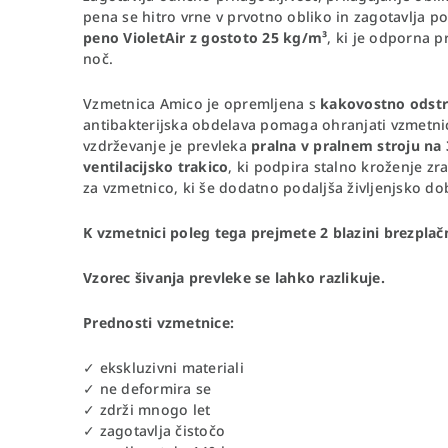
pena se hitro vrne v prvotno obliko in zagotavlja p
peno VioletAir z gostoto 25 kg/m³
, ki je odporna p
noč.
Vzmetnica Amico je opremljena s
kakovostno odstra
antibakterijska obdelava pomaga ohranjati vzmetnic
vzdrževanje je prevleka
pralna v pralnem stroju na 
ventilacijsko trakico
, ki podpira stalno kroženje z
za vzmetnico, ki še dodatno podaljša življenjsko d
K vzmetnici poleg tega prejmete 2 blazini brezplač
Vzorec šivanja prevleke se lahko razlikuje.
Prednosti vzmetnice:
✓ ekskluzivni materiali
✓ ne deformira se
✓ zdrži mnogo let
✓ zagotavlja čistočo