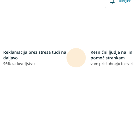
Glejte
Reklamacija brez stresa tudi na
Resnični ljudje na lini
daljavo
pomoč strankam
96% zadovoljstvo
vam prisluhnejo in svet