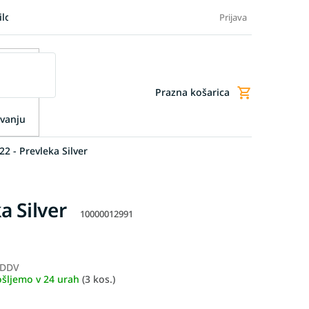
ilo blaga
Blog
FAQ - Pogosta vprašanja
Dodatne storitve
Prijava
Prazna košarica
Nakupovalna
košarica
vanju
 - Prevleka Silver
a Silver
10000012991
 DDV
Merjenje
ošljemo v 24 urah
(3 kos.)
cene: