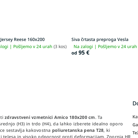
 Jersey Reese 160x200
Siva črtasta preproga Vesla
logi | Pošljemo v 24 urah
(3 kos)
Na zalogi | Pošljemo v 24 ura
95 €
od
D
Ka
sti
zdravstveni vzmetnici Amico 180x200 cm
. Ta
rednjo (H3) in trdo (H4), da lahko izberete idealno oporo
Ga
ice sestavlja kakovostna
poliuretanska pena T28
, ki
Te
iki telesa in visoko odpornost proti deformacijam. Zgornja HR