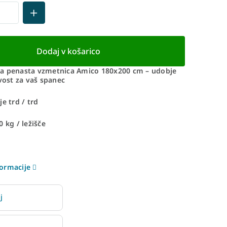
Dodaj v košarico
a penasta vzmetnica Amico 180x200 cm – udobje
ivost za vaš spanec
e trd / trd
 kg / ležišče
ormacije
j