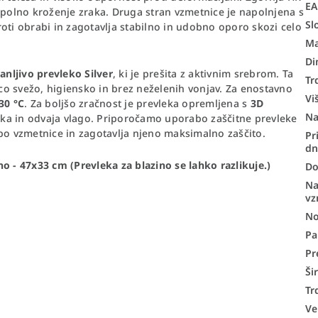
E
opolno kroženje zraka. Druga stran vzmetnice je napolnjena s
Sl
roti obrabi in zagotavlja stabilno in udobno oporo skozi celo
Ma
Di
nljivo prevleko Silver
, ki je prešita z aktivnim srebrom. Ta
Tr
o svežo, higiensko in brez neželenih vonjav. Za enostavno
Vi
30 °C
. Za boljšo zračnost je prevleka opremljena s
3D
N
raka in odvaja vlago. Priporočamo uporabo zaščitne prevleke
obo vzmetnice in zagotavlja njeno maksimalno zaščito.
Pr
d
no -
47x33 cm
(Prevleka za blazino se lahko razlikuje.)
Do
Na
vz
No
Pa
Pr
Ši
Tr
Ve