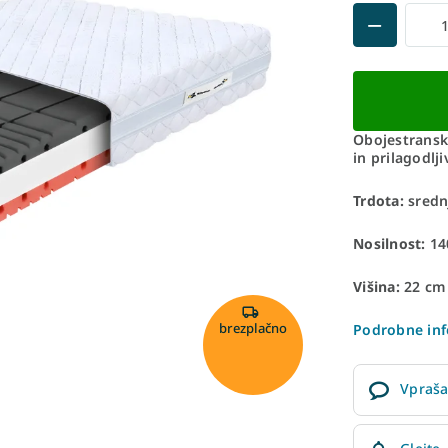
Obojestransk
in prilagodlj
Trdota:
srednj
Nosilnost:
140
Višina:
22 cm
brezplačno
Podrobne inf
Vpraša