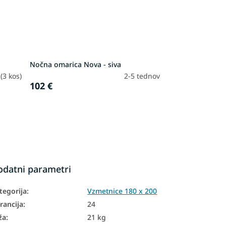
Nočna omarica Nova - siva
h
(3 kos)
2-5 tednov
102 €
odatni parametri
tegorija
:
Vzmetnice 180 x 200
rancija
:
24
ža
:
21 kg