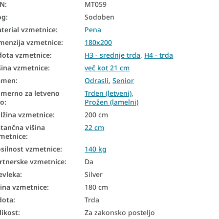
AN
:
MT059
og
:
Sodoben
terial vzmetnice
:
Pena
menzija vzmetnice
:
180x200
dota vzmetnice
:
H3 - srednje trda
,
H4 - trda
šina vzmetnice
:
več kot 21 cm
amen
:
Odrasli
,
Senior
imerno za letveno
Trden (letveni)
,
no
:
Prožen (lamelni)
lžina vzmetnice
:
200 cm
tančna višina
22 cm
metnice
:
silnost vzmetnice
:
140 kg
rtnerske vzmetnice
:
Da
evleka
:
Silver
rina vzmetnice
:
180 cm
dota
:
Trda
likost
:
Za zakonsko posteljo