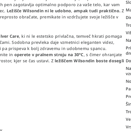
Sl
h pen zagotavlja optimalno podporo za vaše telo, kar vam
Ma
ec.
Ležišče Wilsondin ni le udobno
,
ampak tudi praktično.
Z
prosto obračate, premikate in vzdržujete svoje ležišče v
Di
Tr
Vi
ilver Care
, ki ni le estetsko privlačna, temveč hkrati pomaga
N
očami. Sodobna prevleka daje vzmetnici eleganten videz,
Pr
osti pa prispeva k bolj zdravemu in udobnemu spancu.
d
nite in
operete v pralnem stroju na 30°C
, s čimer ohranjate
ostor, kjer se čas ustavi. Z
ležiščem Wilsondin boste dosegli
Do
Na
vz
No
Pa
Pr
Ši
Tr
Ve
Vr
ov