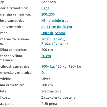
og
:
Sodoben
terial vzmetnice
:
Pena
menzija vzmetnice
:
200x200
dota vzmetnice
:
H3 - srednje trda
šina vzmetnice
:
od 11 cm do 20 cm
amen
:
Odrasli
,
Senior
imerno za letveno
Trden (letveni)
,
no
:
Prožen (lamelni)
lžina vzmetnice
:
200 cm
tančna višina
20 cm
metnice
:
silnost vzmetnice
:
100+ kg
,
130 kg
,
130+ kg
rtnerske vzmetnice
:
Da
evleka
:
Silver
rina vzmetnice
:
200 cm
dota
:
Srednje trda
likost
:
Za zakonsko posteljo
sta pene
:
PUR pena