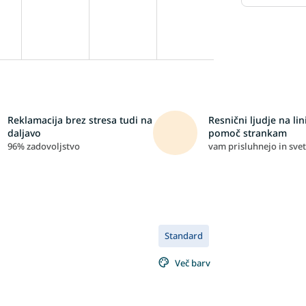
Reklamacija brez stresa tudi na
Resnični ljudje na lini
daljavo
pomoč strankam
96% zadovoljstvo
vam prisluhnejo in svet
Standard
Več barv