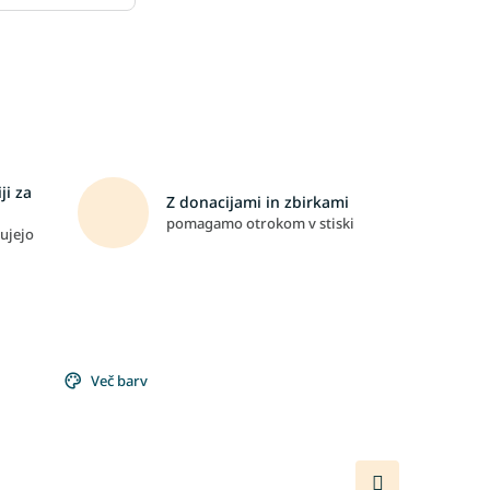
ji za
Z donacijami in zbirkami
pomagamo otrokom v stiski
ujejo
Več barv
Naslednji