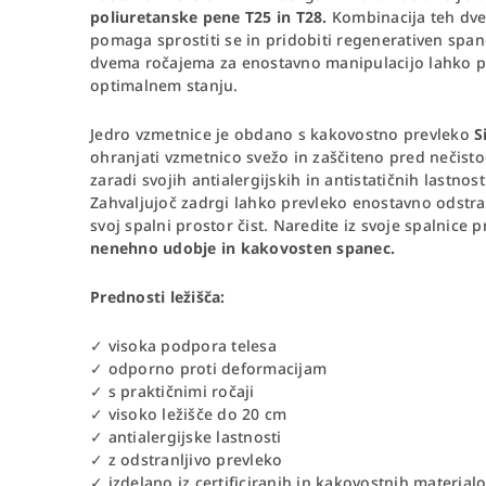
poliuretanske pene T25
in T28.
Kombinacija teh dve
pomaga sprostiti se in pridobiti regenerativen span
dvema ročajema za enostavno manipulacijo lahko pre
optimalnem stanju.
Jedro vzmetnice je obdano s kakovostno prevleko
S
ohranjati vzmetnico svežo in zaščiteno pred nečist
zaradi svojih antialergijskih in antistatičnih lastn
Zahvaljujoč zadrgi lahko prevleko enostavno odstra
svoj spalni prostor čist. Naredite iz svoje spalnice pr
nenehno udobje in kakovosten spanec.
Prednosti ležišča:
✓ visoka podpora telesa
✓ odporno proti deformacijam
✓ s praktičnimi ročaji
✓ visoko ležišče do 20 cm
✓ antialergijske lastnosti
✓ z odstranljivo prevleko
✓ izdelano iz certificiranih in kakovostnih material