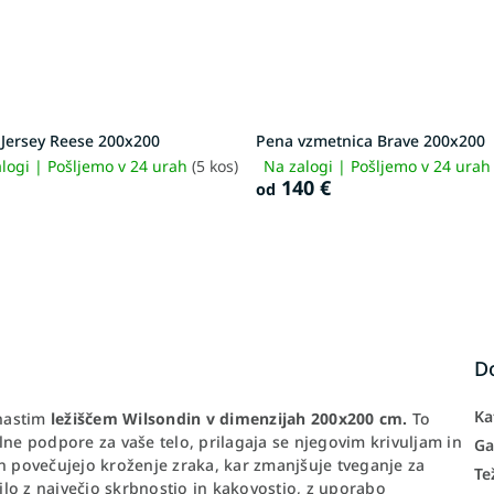
 Jersey Reese 200x200
Pena vzmetnica Brave 200x200
logi | Pošljemo v 24 urah
(5 kos)
Na zalogi | Pošljemo v 24 ura
140 €
od
D
Ka
nastim
ležiščem Wilsondin v dimenzijah 200x200 cm.
To
lne podpore za vaše telo, prilagaja se njegovim krivuljam in
Ga
h povečujejo kroženje zraka, kar zmanjšuje tveganje za
Te
lo z največjo skrbnostjo in kakovostjo, z uporabo