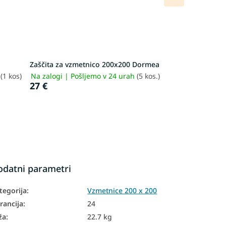
izdelek
Zaščita za vzmetnico 200x200 Dormea
h
(1 kos)
Na zalogi | Pošljemo v 24 urah
(5 kos.)
27 €
odatni parametri
tegorija
:
Vzmetnice 200 x 200
rancija
:
24
ža
:
22.7 kg