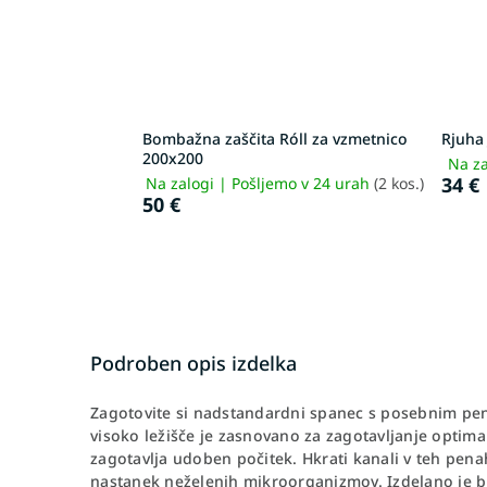
Bombažna zaščita Róll za vzmetnico
Rjuha
200x200
Na za
34 €
Na zalogi | Pošljemo v 24 urah
(2 kos.)
50 €
Podroben opis izdelka
Zagotovite si nadstandardni spanec s posebnim pe
visoko ležišče je zasnovano za zagotavljanje optima
zagotavlja udoben počitek. Hkrati kanali v teh pena
nastanek neželenih mikroorganizmov. Izdelano je bi