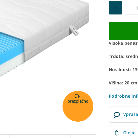
Visoka penas
Trdota:
sredn
Nosilnost:
130
Višina:
20 cm
Podrobne inf
brezplačno
Vpraša
Glejte