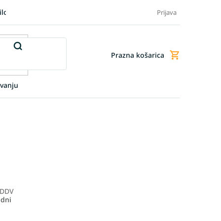
ilo blaga
Blog
FAQ - Pogosta vprašanja
Dodatne storitve
Prijava
Prazna košarica
Nakupovalna
košarica
vanju
 DDV
Merjenje
 dni
cene: