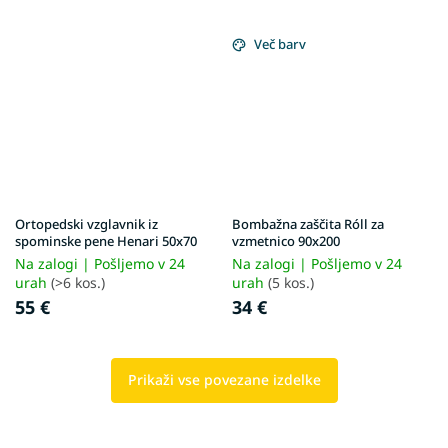
Več barv
Ortopedski vzglavnik iz
Bombažna zaščita Róll za
spominske pene Henari 50x70
vzmetnico 90x200
Na zalogi | Pošljemo v 24
Na zalogi | Pošljemo v 24
urah
(>6 kos.)
urah
(5 kos.)
55 €
34 €
Prikaži vse povezane izdelke