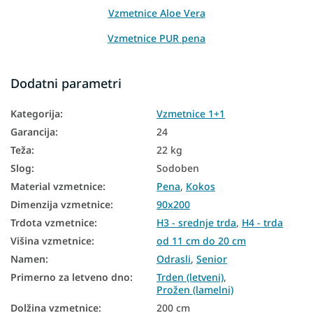
Vzmetnice Aloe Vera
Vzmetnice PUR pena
Vzmetnice iz naravnih materialov
Dodatni parametri
Talne vzmetnice
Kategorija
:
Vzmetnice 1+1
Talne vzmetnice
Garancija
:
24
Dvostranske vzmetnice
Teža
:
22 kg
Vzmetnice glede na trdoto
Slog
:
Sodoben
Material vzmetnice
:
Pena
,
Kokos
Majhne vzmetnice
Dimenzija vzmetnice
:
90x200
Antialergijske vzmetnice
Trdota vzmetnice
:
H3 - srednje trda
,
H4 - trda
Višina vzmetnice
:
od 11 cm do 20 cm
Vzmetnice 1+1 90x200
Namen
:
Odrasli
,
Senior
Vzmetnice Aloe Vera 90x200
Primerno za letveno dno
:
Trden (letveni)
,
Prožen (lamelni)
Poceni vzmetnice 90x200
Dolžina vzmetnice
:
200 cm