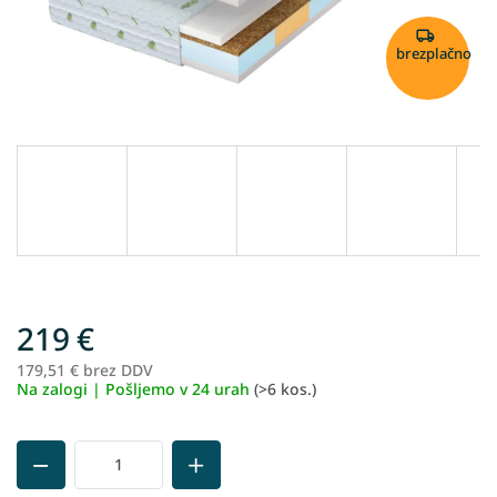
brezplačno
219 €
179,51 € brez DDV
Me
Na zalogi | Pošljemo v 24 urah
(>6 kos.)
ce