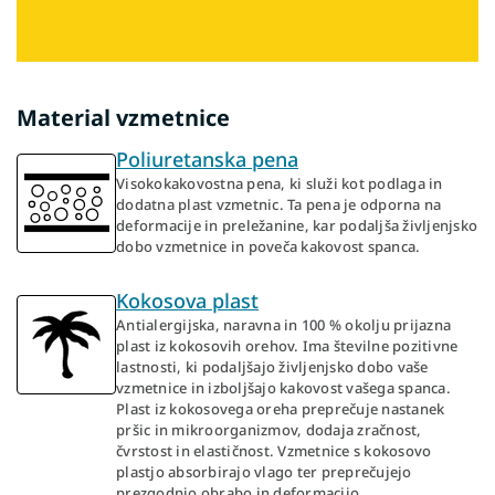
Material vzmetnice
Poliuretanska pena
Visokokakovostna pena, ki služi kot podlaga in
dodatna plast vzmetnic. Ta pena je odporna na
deformacije in preležanine, kar podaljša življenjsko
dobo vzmetnice in poveča kakovost spanca.
Kokosova plast
Antialergijska, naravna in 100 % okolju prijazna
plast iz kokosovih orehov. Ima številne pozitivne
lastnosti, ki podaljšajo življenjsko dobo vaše
vzmetnice in izboljšajo kakovost vašega spanca.
Plast iz kokosovega oreha preprečuje nastanek
pršic in mikroorganizmov, dodaja zračnost,
čvrstost in elastičnost. Vzmetnice s kokosovo
plastjo absorbirajo vlago ter preprečujejo
prezgodnjo obrabo in deformacijo.