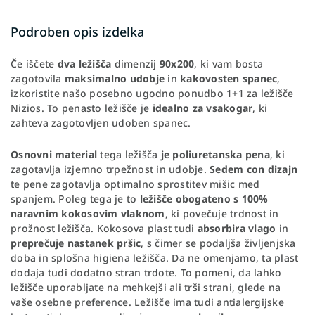
Podroben opis izdelka
Če iščete
dva ležišča
dimenzij
90x200
, ki vam bosta
zagotovila
maksimalno udobje
in
kakovosten spanec
,
izkoristite našo posebno ugodno ponudbo 1+1 za ležišče
Nizios. To penasto ležišče je
idealno za vsakogar
, ki
zahteva zagotovljen udoben spanec.
Osnovni material
tega ležišča
je poliuretanska pena
, ki
zagotavlja izjemno trpežnost in udobje.
Sedem con dizajn
te pene zagotavlja optimalno sprostitev mišic med
spanjem. Poleg tega je to
ležišče obogateno s 100%
naravnim kokosovim vlaknom
, ki povečuje trdnost in
prožnost ležišča. Kokosova plast tudi
absorbira vlago
in
preprečuje nastanek pršic
, s čimer se podaljša življenjska
doba in splošna higiena ležišča. Da ne omenjamo, ta plast
dodaja tudi dodatno stran trdote. To pomeni, da lahko
ležišče uporabljate na mehkejši ali trši strani, glede na
vaše osebne preference. Ležišče ima tudi antialergijske