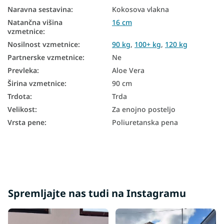
Trdota vzmetnice H3
Naravna sestavina
:
Kokosova vlakna
Natančna višina
16 cm
Trdota vzmetnice H4
vzmetnice
:
Vzmetnice glede na nosilnost - 120 kg
Nosilnost vzmetnice
:
90 kg
,
100+ kg
,
120 kg
Partnerske vzmetnice
:
Ne
Vzmetnice z nosilnostjo 100+ kg
Prevleka
:
Aloe Vera
Širina vzmetnice
:
90 cm
Trdota
:
Trda
Velikost
:
Za enojno posteljo
Vrsta pene
:
Poliuretanska pena
Spremljajte nas tudi na Instagramu