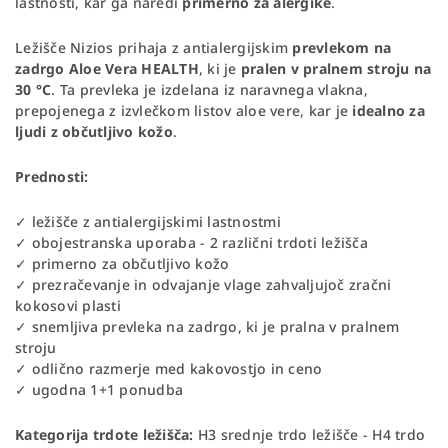
lastnosti, kar ga naredi
primerno za alergike
.
Ležišče Nizios prihaja z antialergijskim
prevlekom na
zadrgo Aloe Vera HEALTH
, ki je
pralen v pralnem stroju na
30 °C
. Ta prevleka je izdelana iz naravnega vlakna,
prepojenega z izvlečkom listov aloe vere, kar je
idealno za
ljudi z občutljivo kožo
.
Prednosti:
✓ ležišče z antialergijskimi lastnostmi
✓ obojestranska uporaba - 2 različni trdoti ležišča
✓ primerno za občutljivo kožo
✓ prezračevanje in odvajanje vlage zahvaljujoč zračni
kokosovi plasti
✓ snemljiva prevleka na zadrgo, ki je pralna v pralnem
stroju
✓ odlično razmerje med kakovostjo in ceno
✓ ugodna 1+1 ponudba
Kategorija trdote ležišča:
H3 srednje trdo ležišče - H4 trdo