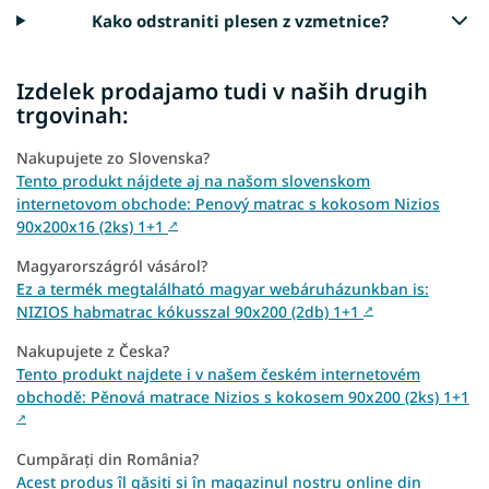
Kako odstraniti plesen z vzmetnice?
Izdelek prodajamo tudi v naših drugih
trgovinah:
Nakupujete zo Slovenska?
Tento produkt nájdete aj na našom slovenskom
internetovom obchode: Penový matrac s kokosom Nizios
90x200x16 (2ks) 1+1
↗
Magyarországról vásárol?
Ez a termék megtalálható magyar webáruházunkban is:
NIZIOS habmatrac kókusszal 90x200 (2db) 1+1
↗
Nakupujete z Česka?
Tento produkt najdete i v našem českém internetovém
obchodě: Pěnová matrace Nizios s kokosem 90x200 (2ks) 1+1
↗
Cumpărați din România?
Acest produs îl găsiți și în magazinul nostru online din