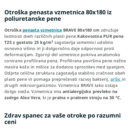
Otroška penasta vzmetnica 80x180 iz
poliuretanske pene
Otroška
penasta vzmetnica
BRAVE 80x180 cm
združuje
lastnosti dveh različnih plasti pene.
Kakovostna PUR pena
T25 z gostoto 25 kg/m³
zagotavlja vzmetnici udobno
osnovno višino in ji dolgoročno daje odpornost proti
deformacijam. Zgornji del vzmetnice pokriva anatomsko
conirano profilirana pena. Profilirana površina pene nežno
masira kožo in mišice za dodatno sprostitev med spanjem.
Odprta celična struktura zagotavlja stabilno zračnost obeh
plasti pene in pomaga preprečevati razvoj bakterij,
pršic
in
drugih mikroorganizmov. Vzmetnica BRAVE tako ostaja
dolgo sveža. Vzmetnica ima
antialergijsko prevleko na
zadrgo Aloe Vera
, ki je
pralna v pralnem stroju na 30 °C.
Zdrav spanec za vaše otroke po razumni
ceni