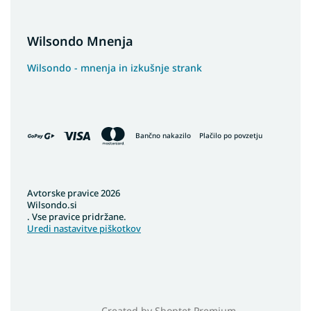
Wilsondo Mnenja
Wilsondo - mnenja in izkušnje strank
Bančno nakazilo
Plačilo po povzetju
Avtorske pravice 2026
Wilsondo.si
. Vse pravice pridržane.
Uredi nastavitve piškotkov
Created by Shoptet Premium