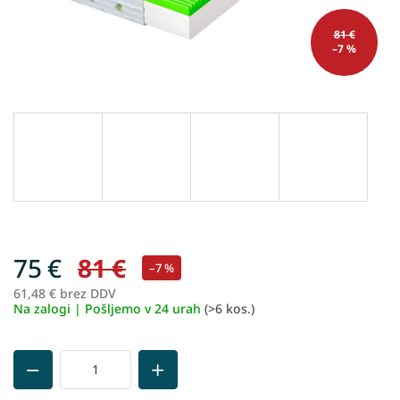
81 €
–7 %
75 €
81 €
–7 %
61,48 € brez DDV
Me
Na zalogi | Pošljemo v 24 urah
(>6 kos.)
ce