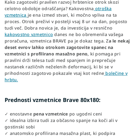
Kako zagotoviti pravilen razvoj hrbtenice otrok skozi
celotno obdobje odraščanja? Kakovostna
otroška
vzmetnica
je ena izmed stvari, ki močno vpliva na ta
proces. Otrok preživi v postelji vsaj 8 ur na dan, pogosto
tudi več. Dobra novica je, da investicija v resnično
kakovostno vzmetnico
danes ne bo obremenila vašega
proračuna, vzmetnica BRAVE pa je dokaz tega. Z
a le nekaj
deset evrov lahko otrokom zagotovite spanec na
vzmetnici s profilirano masažno peno,
ki pomaga pri
pravilni drži telesa tudi med spanjem in preprečuje
nastanek različnih neželenih deformacij, ki bi se v
prihodnosti zagotovo pokazale vsaj kot redne
bolečine v
hrbtu.
Prednosti vzmetnice Brave 80x180:
✓ enostavne
pena vzmetnice
po ugodni ceni
✓ idealna izbira tudi za občasno spanje na koči ali v
gostinski sobi
✓ anatomsko profilirana masažna plast, ki podpira