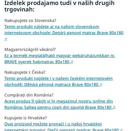
Izdelek prodajamo tudi v naših drugih
trgovinah:
Nakupujete zo Slovenska?
Tento produkt nájdete aj na našom slovenskom
internetovom obchode: Detský penový matrac Brave 80x180
↗
Magyarországról vásárol?
Ez a termék megtalálható magyar webáruházunkban is:
BRAVE gyerek habmatrac 80x180
↗
Nakupujete z Česka?
Tento produkt najdete i v našem českém internetovém
obchodě: Dětská pěnová matrace Brave 80x180
↗
Cumpărați din România?
Acest produs îl găsiți și în magazinul nostru online din
România: Saltea pentru copii din spumă Brave 80x180
↗
Kupujete iz Hrvatske?
Ovaj proizvod možete pronaći i u našoj hrvatskoj
internetskoj trgovini: Dječji pjenasti madrac Brave 80x180
↗