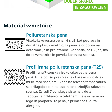
Material vzmetnice
Poliuretanska pena
Visokokakovostna pena, ki služi kot podlaga in
dodatna plast vzmetnic. Ta pena je odporna na
deformacije in preležanine, kar podaljša življenjsko
dobo vzmetnice in poveča kakovost spanca.
Profilirana poliuretanska pena (T25)
Profilirana 7-conska visokokakovostna pena
poskrbi za boljšo prekrvavitev kože in sprostitev
mišic med spanjem. Glede na telesno temperaturo
se prilagaja obliki telesa in tako izboljša kakovost
spanca. Zaradi 7-conskega sistema trdote
zagotavlja hrbtenici in celotnemu telesu naravno
lego in podporo. Ta pena je primerna tudi za
alergike.