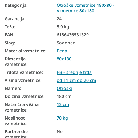
Kategorija
:
Otroške vzmetnice 180x80 -
Vzmetnice 80x180
Garancija
:
24
Teža
:
5.9 kg
EAN
:
6156436531329
Slog
:
Sodoben
Material vzmetnice
:
Pena
Dimenzija
80x180
vzmetnice
:
Trdota vzmetnice
:
H3 - srednje trda
Višina vzmetnice
:
od 11 cm do 20 cm
Namen
:
Otroški
Dolžina vzmetnice
:
180 cm
Natančna višina
13 cm
vzmetnice
:
Nosilnost
70 kg
vzmetnice
:
Partnerske
Ne
vzmetnice
: