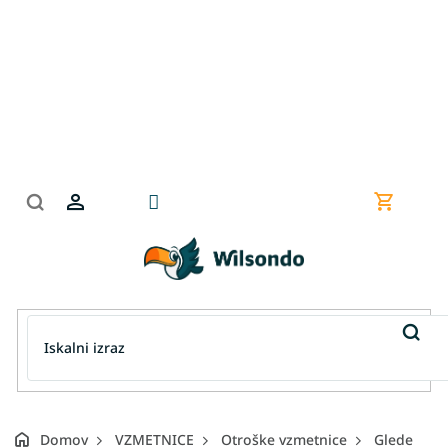
Preskoči
na
vsebino
Nakupov
košarica
Domov
VZMETNICE
Otroške vzmetnice
Glede