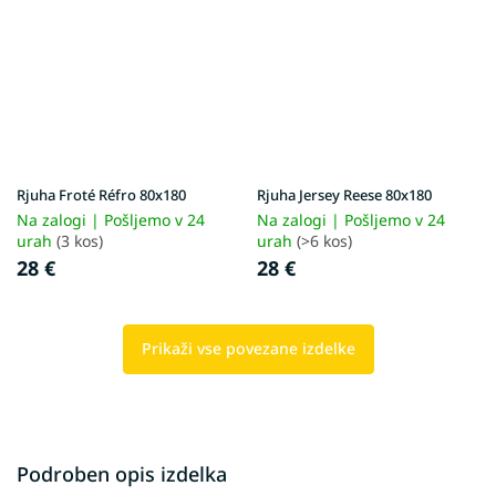
Rjuha Froté Réfro 80x180
Rjuha Jersey Reese 80x180
Na zalogi | Pošljemo v 24
Na zalogi | Pošljemo v 24
urah
(3 kos)
urah
(>6 kos)
28 €
28 €
Prikaži vse povezane izdelke
Podroben opis izdelka