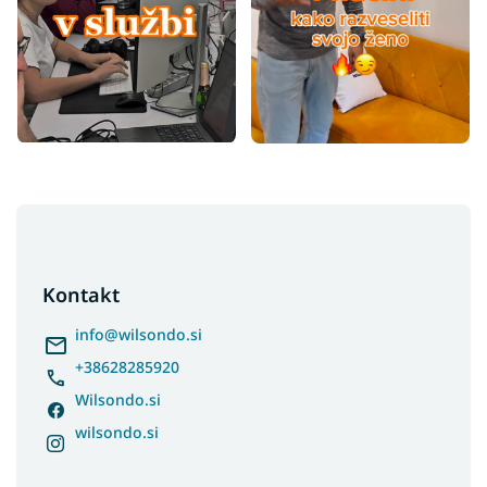
F
o
o
t
Kontakt
e
r
info
@
wilsondo.si
+38628285920
Wilsondo.si
wilsondo.si