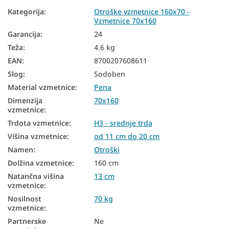
Kategorija
:
Otroške vzmetnice 160x70 -
Vzmetnice 70x160
Garancija
:
24
Teža
:
4.6 kg
EAN
:
8700207608611
Slog
:
Sodoben
Material vzmetnice
:
Pena
Dimenzija
70x160
vzmetnice
:
Trdota vzmetnice
:
H3 - srednje trda
Višina vzmetnice
:
od 11 cm do 20 cm
Namen
:
Otroški
Dolžina vzmetnice
:
160 cm
Natančna višina
13 cm
vzmetnice
:
Nosilnost
70 kg
vzmetnice
:
Partnerske
Ne