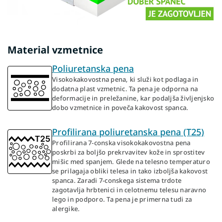
Material vzmetnice
Poliuretanska pena
Visokokakovostna pena, ki služi kot podlaga in
dodatna plast vzmetnic. Ta pena je odporna na
deformacije in preležanine, kar podaljša življenjsko
dobo vzmetnice in poveča kakovost spanca.
Profilirana poliuretanska pena (T25)
Profilirana 7-conska visokokakovostna pena
poskrbi za boljšo prekrvavitev kože in sprostitev
mišic med spanjem. Glede na telesno temperaturo
se prilagaja obliki telesa in tako izboljša kakovost
spanca. Zaradi 7-conskega sistema trdote
zagotavlja hrbtenici in celotnemu telesu naravno
lego in podporo. Ta pena je primerna tudi za
alergike.