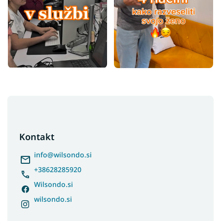
F
o
o
t
Kontakt
e
r
info
@
wilsondo.si
+38628285920
Wilsondo.si
wilsondo.si