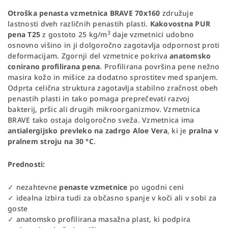
Otroška penasta vzmetnica
BRAVE 70x160
združuje
lastnosti dveh različnih penastih plasti.
Kakovostna PUR
3
pena T25
z gostoto 25 kg/m
daje vzmetnici udobno
osnovno višino in ji dolgoročno zagotavlja odpornost proti
deformacijam. Zgornji del vzmetnice pokriva
anatomsko
conirano profilirana pena
. Profilirana površina pene nežno
masira kožo in mišice za dodatno sprostitev med spanjem.
Odprta celična struktura zagotavlja stabilno zračnost obeh
penastih plasti in tako pomaga preprečevati razvoj
bakterij, pršic ali drugih mikroorganizmov. Vzmetnica
BRAVE tako ostaja dolgoročno sveža. Vzmetnica ima
antialergijsko prevleko na zadrgo Aloe Vera
, ki je
pralna v
pralnem stroju na 30 °C
.
Prednosti:
✓ nezahtevne
penaste vzmetnice
po ugodni ceni
✓ idealna izbira tudi za občasno spanje v koči ali v sobi za
goste
✓ anatomsko profilirana masažna plast, ki podpira