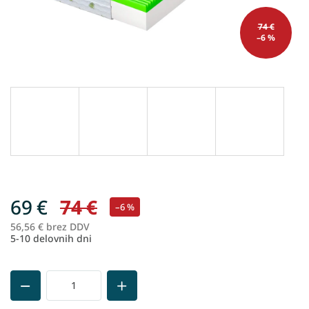
74 €
–6 %
69 €
74 €
–6 %
56,56 € brez DDV
Me
5-10 delovnih dni
ce