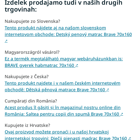
Izdelek prodajamo tudi v naših drugih
trgovinah:
Nakupujete zo Slovenska?
Tento produkt nájdete aj na našom slovenskom
internetovom obchode: Detský penový matrac Brave 70x160
↗
Magyarországról vásárol?
Ez a termék megtalálható magyar webáruházunkban is:
BRAVE gyerek habmatrac 70x160
↗
Nakupujete z Česka?
Tento produkt najdete i v našem českém internetovém
obchodě: Dětská pěnová matrace Brave 70x160
↗
Cumpărați din România?
Acest produs îl găsiți și în magazinul nostru online din
România: Saltea pentru copii din spumă Brave 70x160
↗
Kupujete iz Hrvatske?
Ovaj proizvod možete pronaći i u našoj hrvatskoj
internetskoj trgovini: Dječji pjenasti madrac Brave 70x160
↗