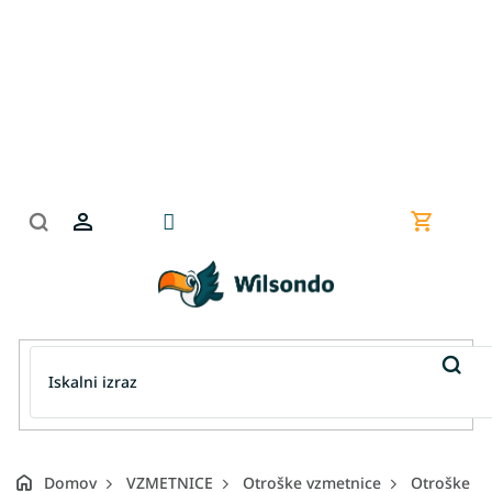
Preskoči
na
vsebino
Nakupov
košarica
Domov
VZMETNICE
Otroške vzmetnice
Otroške