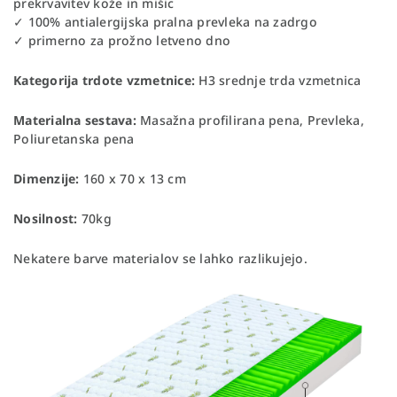
prekrvavitev kože in mišic
✓ 100% antialergijska pralna prevleka na zadrgo
✓ primerno za prožno letveno dno
Kategorija trdote vzmetnice:
H3 srednje trda vzmetnica
Materialna sestava:
Masažna profilirana pena, Prevleka,
Poliuretanska pena
Dimenzije:
160 x 70 x 13 cm
Nosilnost:
70kg
Nekatere barve materialov se lahko razlikujejo.