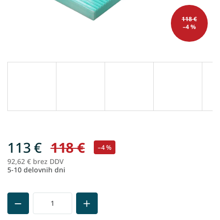
118 €
–4 %
113 €
118 €
–4 %
92,62 € brez DDV
Me
5-10 delovnih dni
ce