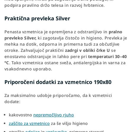
podpira pravilno držo telesa in razvoj hrbtenice.
Praktična prevleka Silver
Penasta vzmetnica je opremljena z odstranljivo in
pralno
prevleko Silver,
ki zagotavlja čistočo in higieno. Prevleka je
mehka na dotik, odporna in primerna tudi za občutljive
otroke. Zahvaljujoč praktični
zadrgi v obliki črke U
se
enostavno odstranjuje in lahko pere pri
temperaturi 30–40
°C
. Tako vzmetnica ostane sveža, antialergijska in varna za
vsakodnevno uporabo.
Priporočeni dodatki za vzmetnico 190x80
Za maksimalno udobje priporočamo, da k vzmetnici
dodate:
kakovostno
nepremočljivo rjuho
zaščito za vzmetnico
za še višjo higieno
otroške
odejice
in
vzglavnike
, primerne starosti