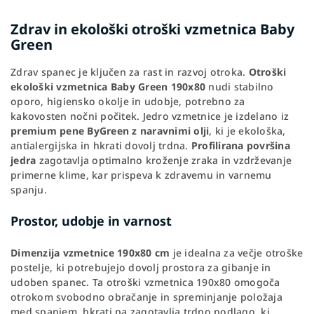
Zdrav in ekološki otroški vzmetnica Baby
Green
Zdrav spanec je ključen za rast in razvoj otroka.
Otroški
ekološki vzmetnica Baby Green 190x80
nudi stabilno
oporo, higiensko okolje in udobje, potrebno za
kakovosten nočni počitek. Jedro vzmetnice je izdelano iz
premium pene ByGreen z naravnimi olji
, ki je ekološka,
antialergijska in hkrati dovolj trdna.
Profilirana površina
jedra
zagotavlja optimalno kroženje zraka in vzdrževanje
primerne klime, kar prispeva k zdravemu in varnemu
spanju.
Prostor, udobje in varnost
Dimenzija vzmetnice 190x80 cm
je idealna za večje otroške
postelje, ki potrebujejo dovolj prostora za gibanje in
udoben spanec. Ta otroški vzmetnica 190x80 omogoča
otrokom svobodno obračanje in spreminjanje položaja
med spanjem, hkrati pa zagotavlja trdno podlago, ki