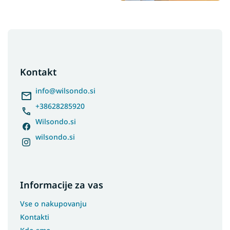
F
o
o
t
Kontakt
e
r
info
@
wilsondo.si
+38628285920
Wilsondo.si
wilsondo.si
Informacije za vas
Vse o nakupovanju
Kontakti