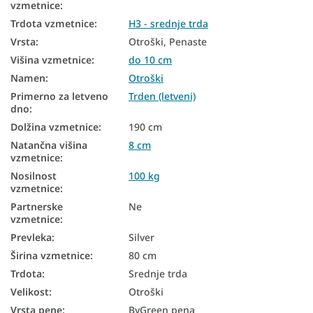
vzmetnice
:
Antialergijske vzmetnice
Trdota vzmetnice
:
H3 - srednje trda
Vrsta
:
Otroški, Penaste
Antibakterijske vzmetnice
Višina vzmetnice
:
do 10 cm
Otroške vzmetnice iz PUR pene
Namen
:
Otroški
Primerno za letveno
Trden (letveni)
Trdota vzmetnice H3
dno
:
Dolžina vzmetnice
:
190 cm
Natančna višina
8 cm
vzmetnice
:
Nosilnost
100 kg
vzmetnice
:
Partnerske
Ne
vzmetnice
:
Prevleka
:
Silver
Širina vzmetnice
:
80 cm
Trdota
:
Srednje trda
Velikost
:
Otroški
Vrsta pene
:
ByGreen pena