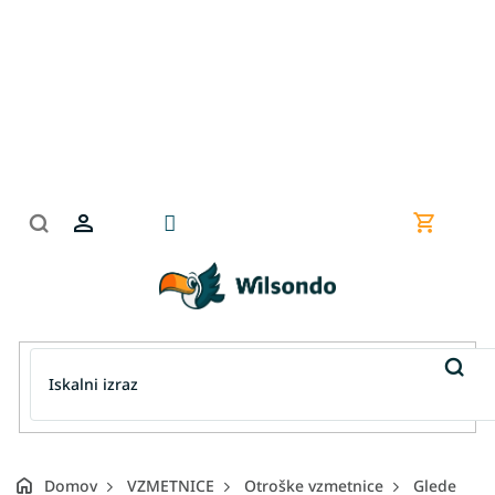
Preskoči
na
vsebino
Nakupov
košarica
Domov
VZMETNICE
Otroške vzmetnice
Glede