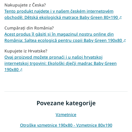
Nakupujete z Česka?
Tento produkt najdete i v našem českém internetovém
obchodě: Dětská ekologická matrace Baby Green 80×190
↗
Cumpărați din România?
Acest produs îl găsiți și în magazinul nostru online din
România: Saltea ecologică pentru copii Baby Green 190x80
↗
Kupujete iz Hrvatske?
Ovaj proizvod možete pronaći i u našoj hrvatskoj
internetskoj trgovini: Ekološki dječji madrac Baby Green
190x80
↗
Povezane kategorije
Vzmetnice
Otroške vzmetnice 190x80 - Vzmetnice 80x190