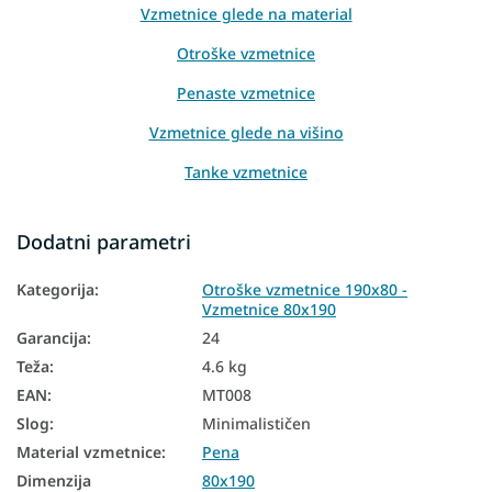
Vzmetnice glede na material
Otroške vzmetnice
Penaste vzmetnice
Vzmetnice glede na višino
Tanke vzmetnice
Vzmetnice PUR pena
Dodatni parametri
Slovaške vzmetnice
Kategorija
:
Otroške vzmetnice 190x80 -
Vzmetnice glede na trdoto
Vzmetnice 80x190
Mehke vzmetnice
Garancija
:
24
Teža
:
4.6 kg
Trde vzmetnice
EAN
:
MT008
Otroške vzmetnice glede na dimenzije
Slog
:
Minimalističen
Otroške vzmetnice glede na material
Material vzmetnice
:
Pena
Dimenzija
80x190
Otroške vzmetnice glede na starost