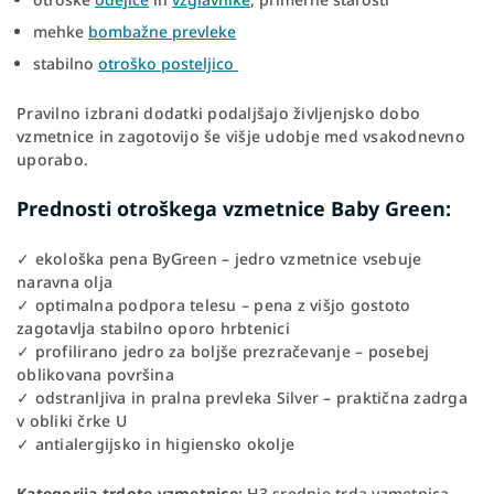
mehke
bombažne prevleke
stabilno
otroško posteljico
Pravilno izbrani dodatki podaljšajo življenjsko dobo
vzmetnice in zagotovijo še višje udobje med vsakodnevno
uporabo.
Prednosti otroškega vzmetnice Baby Green:
✓ ekološka pena ByGreen – jedro vzmetnice vsebuje
naravna olja
✓ optimalna podpora telesu – pena z višjo gostoto
zagotavlja stabilno oporo hrbtenici
✓ profilirano jedro za boljše prezračevanje – posebej
oblikovana površina
✓ odstranljiva in pralna prevleka Silver – praktična zadrga
v obliki črke U
✓ antialergijsko in higiensko okolje
Kategorija trdote vzmetnice:
H3 srednje trda vzmetnica