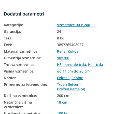
Vzmetnice glede na višino
Dodatni parametri
Vzmetnice glede na nosilnost
Kategorija
:
Vzmetnice 90 x 200
Tanke vzmetnice
Garancija
:
24
Vzmetnice Aloe Vera
Teža
:
8 kg
Vzmetnice iz HR pene
EAN
:
3857265408037
Material vzmetnice
:
Pena
,
Kokos
Vzmetnice za dodatno posteljo
Dimenzija vzmetnice
:
90x200
Vzmetnice iz naravnih materialov
Trdota vzmetnice
:
H3 - srednje trda
,
H4 - trda
Talne vzmetnice
Višina vzmetnice
:
od 11 cm do 20 cm
Namen
:
Odrasli
,
Senior
Dvostranske vzmetnice
Primerno za letveno dno
:
Trden (letveni)
,
Prožen (lamelni)
Vzmetnice za nastavljivo posteljno dno
Dolžina vzmetnice
:
200 cm
Vzmetnice glede na trdoto
Natančna višina
18 cm
vzmetnice
:
Trde vzmetnice
Nosilnost vzmetnice
:
100 kg