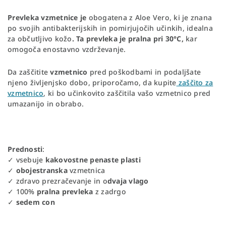
Prevleka vzmetnice je
obogatena z Aloe Vero, ki je znana
po svojih antibakterijskih in pomirjujočih učinkih, idealna
za občutljivo kožo
. Ta prevleka je pralna pri 30°C,
kar
omogoča enostavno vzdrževanje.
Da zaščitite
vzmetnico
pred poškodbami in podaljšate
njeno življenjsko dobo, priporočamo, da kupite
zaščito za
vzmetnico
, ki bo učinkovito zaščitila vašo vzmetnico pred
umazanijo in obrabo.
Prednosti
:
✓ vsebuje
kakovostne penaste plasti
✓
obojestranska
vzmetnica
✓ zdravo prezračevanje in o
dvaja vlago
✓ 100%
pralna prevleka
z zadrgo
✓
sedem con