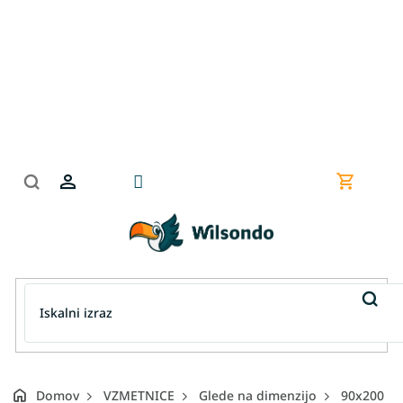
Preskoči
na
vsebino
Nakupov
košarica
Domov
VZMETNICE
Glede na dimenzijo
90x200