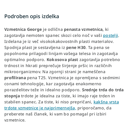
Podroben opis izdelka
Vzmetnica George
je odlična
penasta vzmetnica,
ki
zagotavlja nemoten spanec skozi celo noč v vaši
postelji
.
Izdelana je iz več visokokakovostnih plasti materialov.
Spodnja plast je sestavljena iz
pene H30
. Ta pena se
popolnoma prilagodi linijam vašega telesa in zagotavlja
optimalno podporo.
Kokosova plast
zagotavlja potrebno
trdnost in hkrati preprečuje širjenje pršic in različnih
mikroorganizmov. Na zgornji strani je nameščena
profilirana
pena T25. Vzmetnica je opremljena s sedmimi
conami tehnologije, kar zagotavlja enakomerno
porazdelitev teže in idealno podporo.
Srednje trda do trda
stopnja
trdote je idealna za tiste, ki imajo raje trden in
stabilen spanec. Za tiste, ki niso prepričani,
kakšna vrsta
trdote vzmetnice je najprimernejša,
priporočamo, da
preberete naš članek, ki vam bo pomagal pri izbiri
vzmetnice.