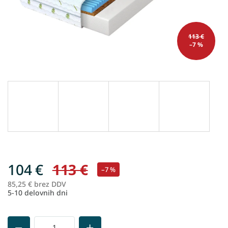
113 €
–7 %
104 €
113 €
–7 %
85,25 € brez DDV
Me
5-10 delovnih dni
ce