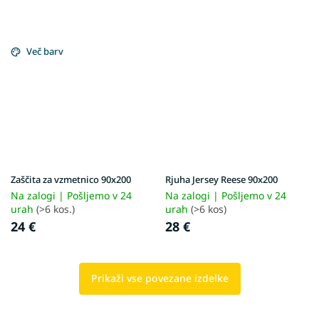
Več barv
Zaščita za vzmetnico 90x200
Rjuha Jersey Reese 90x200
Na zalogi | Pošljemo v 24
Na zalogi | Pošljemo v 24
urah
(>6 kos.)
urah
(>6 kos)
24 €
28 €
Prikaži vse povezane izdelke