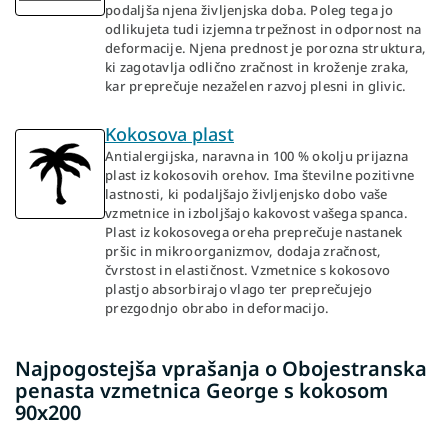
podaljša njena življenjska doba. Poleg tega jo
odlikujeta tudi izjemna trpežnost in odpornost na
deformacije. Njena prednost je porozna struktura,
ki zagotavlja odlično zračnost in kroženje zraka,
kar preprečuje nezaželen razvoj plesni in glivic.
Kokosova plast
Antialergijska, naravna in 100 % okolju prijazna
plast iz kokosovih orehov. Ima številne pozitivne
lastnosti, ki podaljšajo življenjsko dobo vaše
vzmetnice in izboljšajo kakovost vašega spanca.
Plast iz kokosovega oreha preprečuje nastanek
pršic in mikroorganizmov, dodaja zračnost,
čvrstost in elastičnost. Vzmetnice s kokosovo
plastjo absorbirajo vlago ter preprečujejo
prezgodnjo obrabo in deformacijo.
Najpogostejša vprašanja o Obojestranska
penasta vzmetnica George s kokosom
90x200