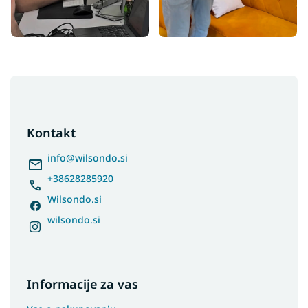
F
o
o
t
Kontakt
e
r
info
@
wilsondo.si
+38628285920
Wilsondo.si
wilsondo.si
Informacije za vas