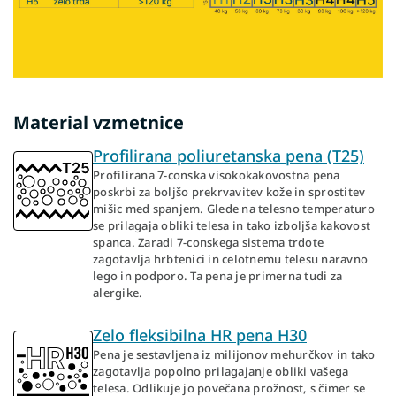
Material vzmetnice
Profilirana poliuretanska pena (T25)
Profilirana 7-conska visokokakovostna pena
poskrbi za boljšo prekrvavitev kože in sprostitev
mišic med spanjem. Glede na telesno temperaturo
se prilagaja obliki telesa in tako izboljša kakovost
spanca. Zaradi 7-conskega sistema trdote
zagotavlja hrbtenici in celotnemu telesu naravno
lego in podporo. Ta pena je primerna tudi za
alergike.
Zelo fleksibilna HR pena H30
Pena je sestavljena iz milijonov mehurčkov in tako
zagotavlja popolno prilagajanje obliki vašega
telesa. Odlikuje jo povečana prožnost, s čimer se