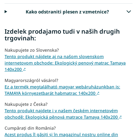
Kako odstraniti plesen z vzmetnice?
Izdelek prodajamo tudi v naših drugih
trgovinah:
Nakupujete zo Slovenska?
Tento produkt nájdete aj na našom slovenskom
internetovom obchode: Ekologický penový matrac Tamaya
140x200
↗
Magyarországról vásárol?
Ez a termék megtalálható magyar webáruházunkban is:
TAMAYA környezetbarát habmatrac 140x200
↗
Nakupujete z Česka?
Tento produkt najdete i v našem českém internetovém
obchodě: Ekologická pěnová matrace Tamaya 140x200
↗
Cumpărați din România?
Acest produs îl găsiți și în magazinul nostru online din