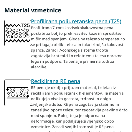
Material vzmetnice
Profilirana poliuretanska pena (T25)
Profilirana 7-conska visokokakovostna pena
poskrbi za boljšo prekrvavitev kože in sprostitev
mišic med spanjem. Glede na telesno temperaturo
se prilagaja obliki telesa in tako izboljša kakovost
spanca. Zaradi 7-conskega sistema trdote
zagotavlja hrbtenici in celotnemu telesu naravno
lego in podporo. Ta pena je primerna tudi za
alergike.
Reciklirana RE pena
RE pena je okolju prijazen material, izdelan iz
recikliranih poliuretanskih elementov. Ta material
odlikujejo visoka gostota, trdnost in dolga
življenjska doba. RE pena zagotavlja stabilno in
zanesljivo oporo telesu ter zagotavlja pravilno držo
med spanjem. Poleg tega je odporna na
deformacije, kar podaljšuje življenjsko dobo
vzmetnice. Zaradi svojih lastnosti je RE pena