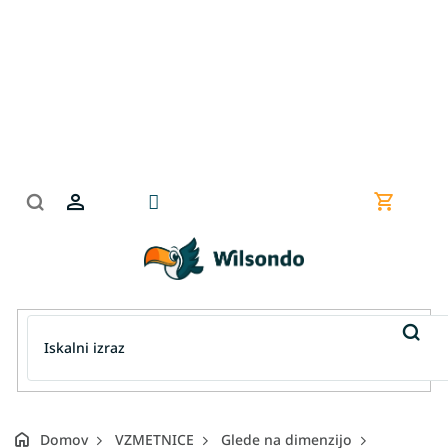
Preskoči
na
vsebino
Nakupov
košarica
Domov
VZMETNICE
Glede na dimenzijo