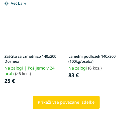
Več barv
Zaščita za vzmetnico 140x200
Lamelni podložek 140x200
Dormea
(100kg/oseba)
Na zalogi | Pošljemo v 24
Na zalogi
(6 kos.)
urah
(>6 kos.)
83 €
25 €
Prikaži vse povezane izdelke