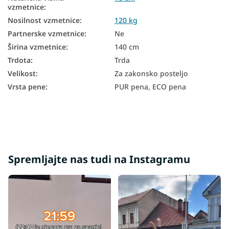
vzmetnice
:
Poceni vzmetnice 140x200
Nosilnost vzmetnice
:
120 kg
Trdota vzmetnice H4
Partnerske vzmetnice
:
Ne
Širina vzmetnice
:
140 cm
Trde vzmetnice 140x200
Trdota
:
Trda
Vzmetnice glede na nosilnost - 120 kg
Velikost
:
Za zakonsko posteljo
Vrsta pene
:
PUR pena, ECO pena
Spremljajte nas tudi na Instagramu