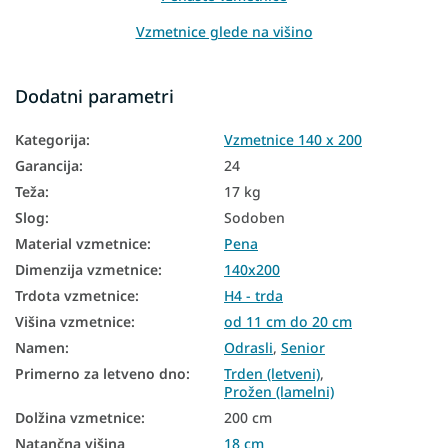
Vzmetnice glede na višino
Vzmetnice glede na nosilnost
Dodatni parametri
Vzmetnice PUR pena
Kategorija
:
Vzmetnice 140 x 200
Vzmetnice za goste
Garancija
:
24
Talne vzmetnice
Teža
:
17 kg
Talne vzmetnice
Slog
:
Sodoben
Material vzmetnice
:
Pena
Vzmetnice glede na trdoto
Dimenzija vzmetnice
:
140x200
Trde vzmetnice
Trdota vzmetnice
:
H4 - trda
Conske vzmetnice
Višina vzmetnice
:
od 11 cm do 20 cm
Namen
:
Odrasli
,
Senior
7-conske vzmetnice
Primerno za letveno dno
:
Trden (letveni)
,
Prožen (lamelni)
Vzmetnice za starejše
Dolžina vzmetnice
:
200 cm
Pene vzmetnice 140x200
Natančna višina
18 cm