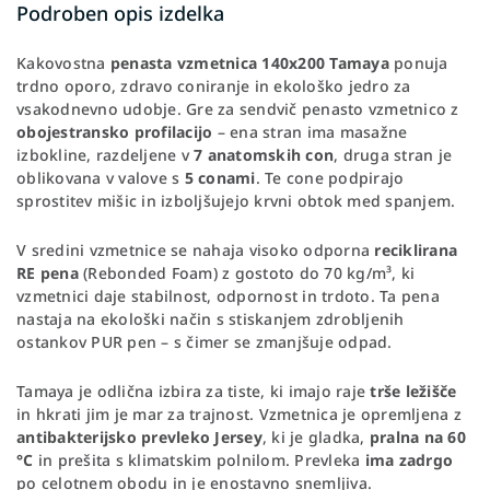
Podroben opis izdelka
Kakovostna
penasta vzmetnica 140x200 Tamaya
ponuja
trdno oporo, zdravo coniranje in ekološko jedro za
vsakodnevno udobje. Gre za sendvič penasto vzmetnico z
obojestransko profilacijo
– ena stran ima masažne
izbokline, razdeljene v
7 anatomskih con
, druga stran je
oblikovana v valove s
5 conami
. Te cone podpirajo
sprostitev mišic in izboljšujejo krvni obtok med spanjem.
V sredini vzmetnice se nahaja visoko odporna
reciklirana
RE pena
(Rebonded Foam) z gostoto do 70 kg/m³, ki
vzmetnici daje stabilnost, odpornost in trdoto. Ta pena
nastaja na ekološki način s stiskanjem zdrobljenih
ostankov PUR pen – s čimer se zmanjšuje odpad.
Tamaya je odlična izbira za tiste, ki imajo raje
trše ležišče
in hkrati jim je mar za trajnost. Vzmetnica je opremljena z
antibakterijsko prevleko Jersey
, ki je gladka,
pralna na 60
°C
in prešita s klimatskim polnilom. Prevleka
ima zadrgo
po celotnem obodu in je enostavno snemljiva.