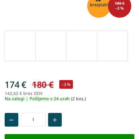
180 €
brezplačno
–3 %
174 €
180 €
–3 %
142,62 € brez DDV
Me
Na zalogi | Pošljemo v 24 urah
(2 kos.)
ce