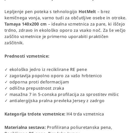
Lepljenje pen poteka s tehnologijo
HotMelt
– brez
kemičnega vonja, varno tudi za občutljive osebe in otroke.
Tamaya 140x200 cm
– idealna vzmetnica za pare, ki iščejo
trdno, zdravo in ekološko oporo za vsako noč. Za še večjo
zaščito vzmetnice je primerno uporabiti praktičen
zaščitnik.
Prednosti vzmetnice:
✓ ekološko jedro iz reciklirane RE pene
✓ zagotavlja popolno oporo za vašo hrbtenico
✓ odporna proti deformacijam
✓ odlična prepustnost zraka
✓ masažna 7 in 5-conska profilacija za sprostitev mišic
✓ antialergijska pralna prevleka Jersey z zadrgo
Kategorija trdote vzmetnice:
H4 trda vzmetnica
Materialna sestava:
Profilirana poliuretanska pena,