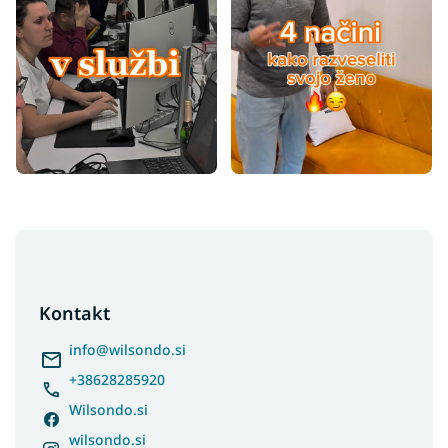
F
o
o
t
Kontakt
e
r
info
@
wilsondo.si
+38628285920
Wilsondo.si
wilsondo.si