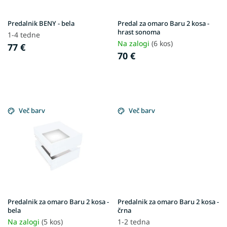
k
o
o
d
v
Predalnik BENY - bela
Predal za omaro Baru 2 kosa -
u
hrast sonoma
1-4 tedne
c
Na zalogi
(6 kos)
77 €
t
70 €
s
Več barv
Več barv
Predalnik za omaro Baru 2 kosa -
Predalnik za omaro Baru 2 kosa -
bela
črna
Na zalogi
(5 kos)
1-2 tedna