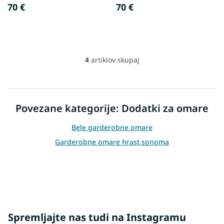
70 €
70 €
4
artiklov skupaj
L
i
s
t
i
Povezane kategorije: Dodatki za omare
n
g
Bele garderobne omare
c
o
Garderobne omare hrast sonoma
n
t
r
o
l
s
Spremljajte nas tudi na Instagramu