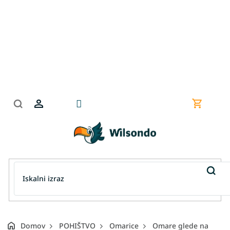
Preskoči
na
vsebino
Nakupov
košarica
Domov
POHIŠTVO
Omarice
Omare glede na