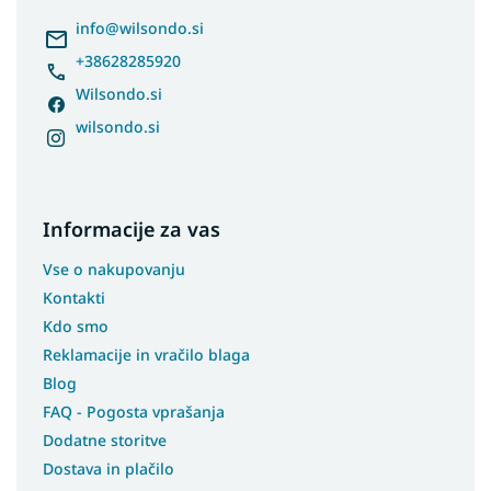
e
r
info
@
wilsondo.si
+38628285920
Wilsondo.si
wilsondo.si
Informacije za vas
Vse o nakupovanju
Kontakti
Kdo smo
Reklamacije in vračilo blaga
Blog
FAQ - Pogosta vprašanja
Dodatne storitve
Dostava in plačilo