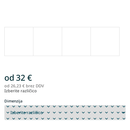
od
32 €
od
26,23 €
brez DDV
Me
Izberite različico
ce
Dimenzija