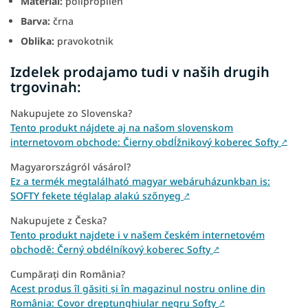
Material:
polipropilen
Barva:
črna
Oblika:
pravokotnik
Izdelek prodajamo tudi v naših drugih
trgovinah:
Nakupujete zo Slovenska?
Tento produkt nájdete aj na našom slovenskom
internetovom obchode: Čierny obdĺžnikový koberec Softy
↗
Magyarországról vásárol?
Ez a termék megtalálható magyar webáruházunkban is:
SOFTY fekete téglalap alakú szőnyeg
↗
Nakupujete z Česka?
Tento produkt najdete i v našem českém internetovém
obchodě: Černý obdélníkový koberec Softy
↗
Cumpărați din România?
Acest produs îl găsiți și în magazinul nostru online din
România: Covor dreptunghiular negru Softy
↗