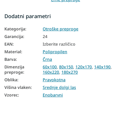
Preproge 60x100
Dodatni parametri
Preproge 80x150
Kategorija
:
Otroške preproge
Preproge 120x170
Garancija
:
24
Preproge 140x190
EAN
:
Izberite različico
Material
:
Polipropilen
Preproge 160x220
Barva
:
Črna
Preproge 200x290
Dimenzija
60x100
,
80x150
,
120x170
,
140x190
,
preproge
:
160x220
,
180x270
Preproge 240x330
Oblika
:
Pravokotna
Višina vlaken
:
Srednje dolgi las
Vzorec
:
Enobarvni