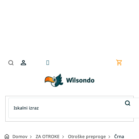
Preskoči
na
vsebino
Nakupov
košarica
Domov
ZA OTROKE
Otroške preproge
Črna