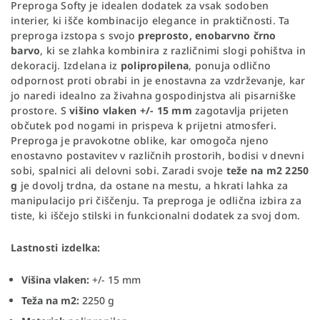
Preproga Softy je idealen dodatek za vsak sodoben
interier, ki išče kombinacijo elegance in praktičnosti. Ta
preproga izstopa s svojo
preprosto, enobarvno črno
barvo
, ki se zlahka kombinira z različnimi slogi pohištva in
dekoracij. Izdelana iz
polipropilena
, ponuja odlično
odpornost proti obrabi in je enostavna za vzdrževanje, kar
jo naredi idealno za živahna gospodinjstva ali pisarniške
prostore. S
višino vlaken +/- 15 mm
zagotavlja prijeten
občutek pod nogami in prispeva k prijetni atmosferi.
Preproga je pravokotne oblike, kar omogoča njeno
enostavno postavitev v različnih prostorih, bodisi v dnevni
sobi, spalnici ali delovni sobi. Zaradi svoje
teže na m2 2250
g
je dovolj trdna, da ostane na mestu, a hkrati lahka za
manipulacijo pri čiščenju. Ta preproga je odlična izbira za
tiste, ki iščejo stilski in funkcionalni dodatek za svoj dom.
Lastnosti izdelka:
Višina vlaken:
+/- 15 mm
Teža na m2:
2250 g