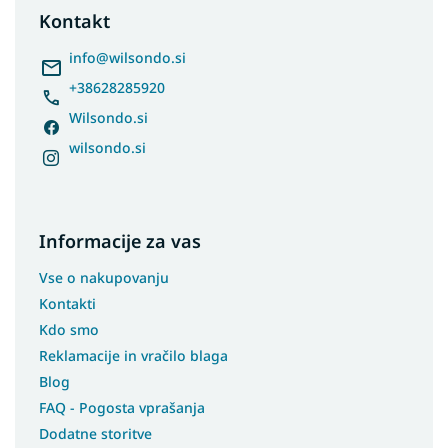
t
Kontakt
e
r
info
@
wilsondo.si
+38628285920
Wilsondo.si
wilsondo.si
Informacije za vas
Vse o nakupovanju
Kontakti
Kdo smo
Reklamacije in vračilo blaga
Blog
FAQ - Pogosta vprašanja
Dodatne storitve