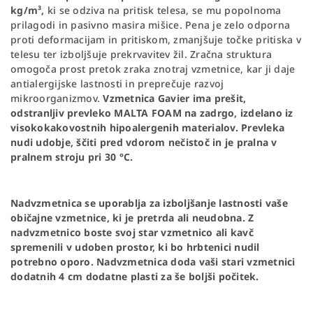
kg/m³,
ki se odziva na pritisk telesa, se mu popolnoma
prilagodi in pasivno masira mišice. Pena je zelo odporna
proti deformacijam in pritiskom, zmanjšuje točke pritiska v
telesu ter izboljšuje prekrvavitev žil. Zračna struktura
omogoča prost pretok zraka znotraj vzmetnice, kar ji daje
antialergijske lastnosti in preprečuje razvoj
mikroorganizmov.
Vzmetnica Gavier ima prešit,
odstranljiv prevleko MALTA FOAM na zadrgo, izdelano iz
visokokakovostnih hipoalergenih materialov. Prevleka
nudi udobje, ščiti pred vdorom nečistoč in je pralna v
pralnem stroju pri 30 °C.
Nadvzmetnica se uporablja za izboljšanje lastnosti vaše
običajne vzmetnice, ki je pretrda ali neudobna. Z
nadvzmetnico boste svoj star vzmetnico ali kavč
spremenili v udoben prostor, ki bo hrbtenici nudil
potrebno oporo. Nadvzmetnica doda vaši stari vzmetnici
dodatnih 4 cm dodatne plasti za še boljši počitek.