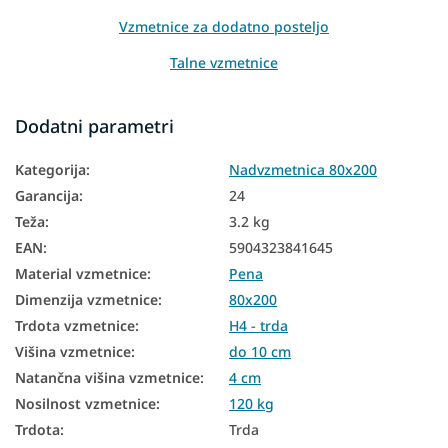
Vzmetnice za dodatno posteljo
Talne vzmetnice
Talne vzmetnice
Dodatni parametri
Dvostranske vzmetnice
Kategorija
:
Nadvzmetnica 80x200
Vzmetnice za sedenje
Garancija
:
24
Vzmetnice za divan
Teža
:
3.2 kg
Vzmetnice glede na trdoto
EAN
:
5904323841645
Material vzmetnice
:
Pena
Trde vzmetnice
Dimenzija vzmetnice
:
80x200
Trdota vzmetnice H4
Trdota vzmetnice
:
H4 - trda
Višina vzmetnice
:
do 10 cm
Trde vzmetnice 80x200
Natančna višina vzmetnice
:
4 cm
Tanke vzmetnice 80x200
Nosilnost vzmetnice
:
120 kg
Trde zgornje vzmetnice
Trdota
:
Trda