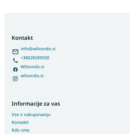
F
o
o
t
Kontakt
e
r
info
@
wilsondo.si
+38628285920
Wilsondo.si
wilsondo.si
Informacije za vas
Vse o nakupovanju
Kontakti
Kdo smo