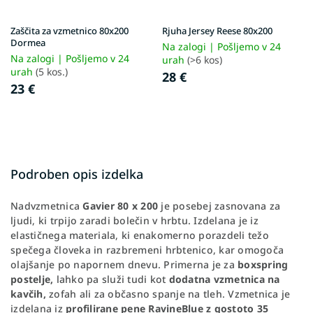
Zaščita za vzmetnico 80x200
Rjuha Jersey Reese 80x200
Dormea
Na zalogi | Pošljemo v 24
Na zalogi | Pošljemo v 24
urah
(>6 kos)
urah
(5 kos.)
28 €
23 €
Podroben opis izdelka
Nadvzmetnica
Gavier 80 x 200
je posebej zasnovana za
ljudi, ki trpijo zaradi bolečin v hrbtu. Izdelana je iz
elastičnega materiala, ki enakomerno porazdeli težo
spečega človeka in razbremeni hrbtenico, kar omogoča
olajšanje po napornem dnevu. Primerna je za
boxspring
postelje,
lahko pa služi tudi kot
dodatna vzmetnica na
kavčih,
zofah ali za občasno spanje na tleh. Vzmetnica je
izdelana iz
profilirane pene RavineBlue z gostoto 35