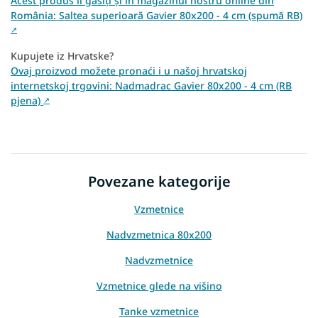
Acest produs îl găsiți și în magazinul nostru online din
România: Saltea superioară Gavier 80x200 - 4 cm (spumă RB)
↗
Kupujete iz Hrvatske?
Ovaj proizvod možete pronaći i u našoj hrvatskoj
internetskoj trgovini: Nadmadrac Gavier 80x200 - 4 cm (RB
pjena)
↗
Povezane kategorije
Vzmetnice
Nadvzmetnica 80x200
Nadvzmetnice
Vzmetnice glede na višino
Tanke vzmetnice