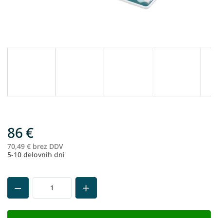
86 €
70,49 € brez DDV
Me
5-10 delovnih dni
ce