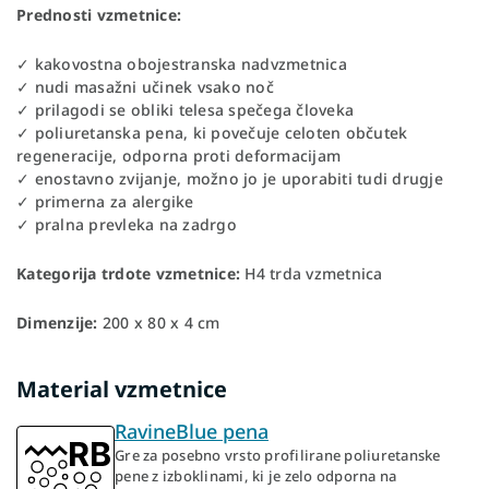
Prednosti vzmetnice:
✓ kakovostna obojestranska nadvzmetnica
✓ nudi masažni učinek vsako noč
✓ prilagodi se obliki telesa spečega človeka
✓ poliuretanska pena, ki povečuje celoten občutek
regeneracije, odporna proti deformacijam
✓ enostavno zvijanje, možno jo je uporabiti tudi drugje
✓ primerna za alergike
✓ pralna prevleka na zadrgo
Kategorija trdote vzmetnice:
H4 trda vzmetnica
Dimenzije:
200 x 80 x 4 cm
Material vzmetnice
RavineBlue pena
Gre za posebno vrsto profilirane poliuretanske
pene z izboklinami, ki je zelo odporna na