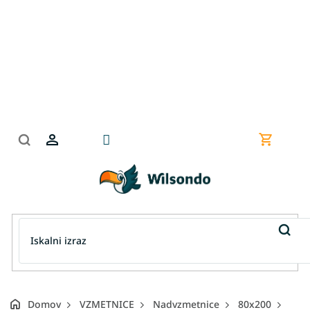
Preskoči
na
vsebino
Nakupov
košarica
Domov
VZMETNICE
Nadvzmetnice
80x200