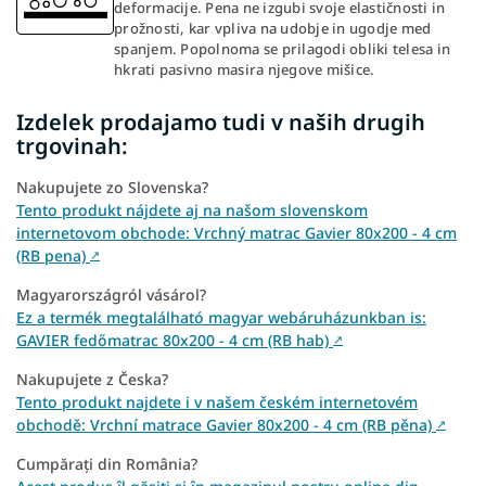
deformacije. Pena ne izgubi svoje elastičnosti in
prožnosti, kar vpliva na udobje in ugodje med
spanjem. Popolnoma se prilagodi obliki telesa in
hkrati pasivno masira njegove mišice.
Izdelek prodajamo tudi v naših drugih
trgovinah:
Nakupujete zo Slovenska?
Tento produkt nájdete aj na našom slovenskom
internetovom obchode: Vrchný matrac Gavier 80x200 - 4 cm
(RB pena)
↗
Magyarországról vásárol?
Ez a termék megtalálható magyar webáruházunkban is:
GAVIER fedőmatrac 80x200 - 4 cm (RB hab)
↗
Nakupujete z Česka?
Tento produkt najdete i v našem českém internetovém
obchodě: Vrchní matrace Gavier 80x200 - 4 cm (RB pěna)
↗
Cumpărați din România?