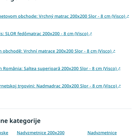
netovom obchode: Vrchný matrac 200x200 Slor - 8 cm (Visco)
↗
: SLOR fedőmatrac 200x200 - 8 cm (Visco)
↗
 obchodě: Vrchní matrace 200x200 Slor - 8 cm (Visco)
↗
in România: Saltea superioară 200x200 Slor - 8 cm (Visco)
↗
ernetskoj trgovini: Nadmadrac 200x200 Slor - 8 cm (Visco)
↗
ne kategorije
nske
Nadvzmetnice 200x200
Nadvzmetnice