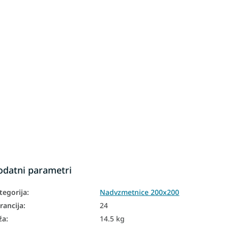
odatni parametri
tegorija
:
Nadvzmetnice 200x200
rancija
:
24
ža
:
14.5 kg