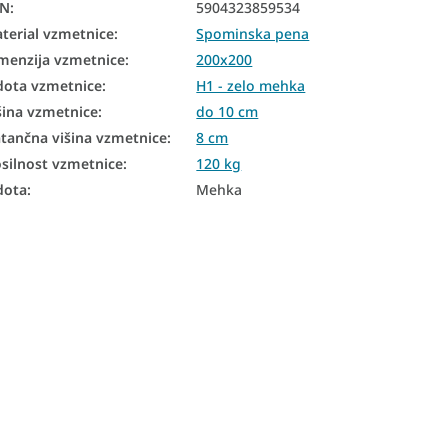
AN
:
5904323859534
terial vzmetnice
:
Spominska pena
menzija vzmetnice
:
200x200
dota vzmetnice
:
H1 - zelo mehka
šina vzmetnice
:
do 10 cm
tančna višina vzmetnice
:
8 cm
silnost vzmetnice
:
120 kg
dota
:
Mehka