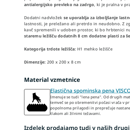
antialergijsko prevleko na zadrgo
, ki je pralna v p
Dodatni nadvložek
se uporablja za izboljšanje last
lastnosti, je preležano ali pretrdo in neudobno. Z z
kavč spremenili v udoben prostor, ki bo hrbtenici 
staremu ležišču dodatnih 8 cm dodatne plasti za še 
Kategorija trdote ležišča:
H1 mehko ležišče
Dimenzije:
200 x 200 x 8 cm
Material vzmetnice
Elastična spominska pena VISC
Imenuje se tudi "lena pena". Od drugih mater
temveč se po obremenitvi počasi vrača v prv
popolnoma prilagodi in preprečuje nastanek
tlakom ali žilnimi težavami.
Izdelek prodajamo tudi v naših drugi