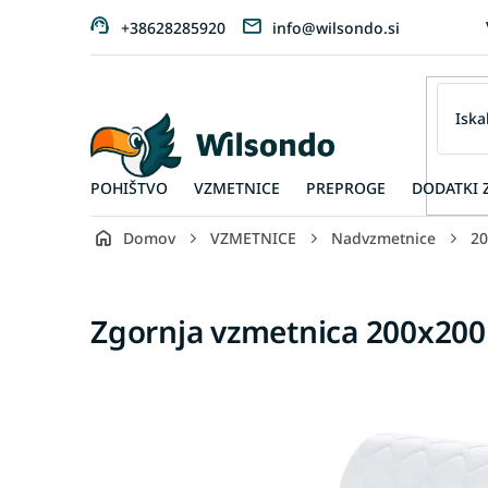
Preskoči
+38628285920
info@wilsondo.si
na
vsebino
POHIŠTVO
VZMETNICE
PREPROGE
DODATKI 
Domov
VZMETNICE
Nadvzmetnice
20
Zgornja vzmetnica 200x200 S