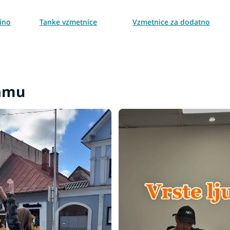
ino
Tanke vzmetnice
Vzmetnice za dodatno
posteljo
cm
ramu