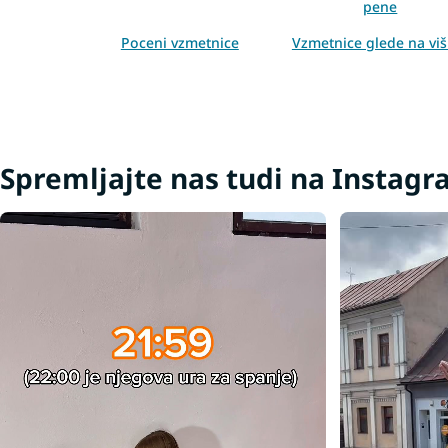
pene
Poceni vzmetnice
Vzmetnice glede na viš
Vzmetnice za sedenje
Vzmetnice za divan
Tanke vzmetnice 200x200
Zgornje vzmetnice 8 
Spremljajte nas tudi na Instag