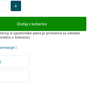
Dodaj v košarico
tnica iz spominske pene je primerna za udoben
olečin v hrbtenici
ormacije
j