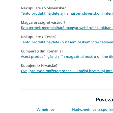
Nakupujete zo Slovenska?
Tento produkt nájdete aj na našom slovenskom inter
Magyarországról vásárol?
Ez a termék megtalálható magyar webáruházunkban is
Nakupujete z Česka?
Tento produkt najdete i v našem českém internetovém
Cumpărați din România?
Acest produs îl găsiți și în magazinul nostru online d
Kupujete iz Hrvatske?
Ovaj proizvod možete pronaći i u našoj hrvatskoj int
Poveza
Vzmetnice
Nadvzmetnice iz spomi