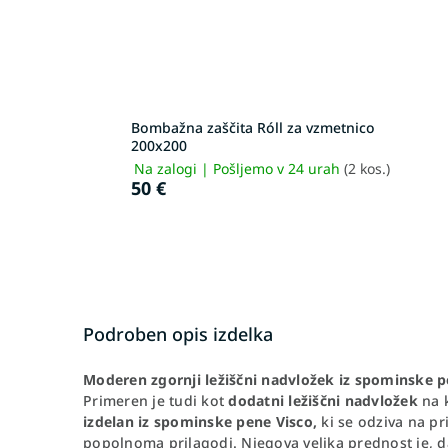
Bombažna zaščita Róll za vzmetnico
200x200
Na zalogi | Pošljemo v 24 urah
(2 kos.)
50 €
Podroben opis izdelka
Moderen zgornji ležiščni nadvložek iz spominske 
Primeren je tudi kot
dodatni ležiščni nadvložek
na 
izdelan iz spominske pene Visco,
ki se odziva na pr
popolnoma prilagodi. Njegova velika prednost je, 