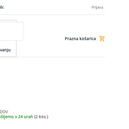
ilo blaga
Blog
FAQ - Pogosta vprašanja
Dodatne storitve
Prijava
Prazna košarica
Nakupovalna
košarica
vanju
 DDV
Merjenje
ošljemo v 24 urah
(2 kos.)
cene: