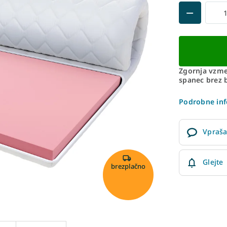
Zgornja vzme
spanec brez b
Podrobne inf
Vpraša
Glejte
brezplačno