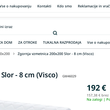
Vse o nakupovanju
Kontakti
Kdo smo
Reklamacije in vrač
ZA DOM
ZA OTROKE
TUKALNA RAZPRODAJA
Vse o nakupo
0x200
Zgornja vzmetnica 200x200 Slor - 8 cm (Visco)
lor - 8 cm (Visco)
GM46029
192 €
157,38 € brez
Na zalogi | P