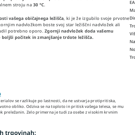
E
ralnem stroju na
30 °C
.
Ma
Di
nosti vašega običajnega ležišča
, ki je že izgubilo svoje prvotne
gornjim nadvložkom boste svoj star ležiščni nadvložek ali
Tr
nudil potrebno oporo.
Zgornji nadvložek doda vašemu
Vi
boljši počitek in zmanjšanje trdote ležišča.
Na
No
Tr
O
ialov se razlikuje po lastnosti, da ne ustvarja protipritiska,
otno obliko. Odziva se na toploto in pritisk vašega telesa, se mu
 preležanin. Zelo primerna je tudi za osebe z visokim krvnim
h trgovinah: