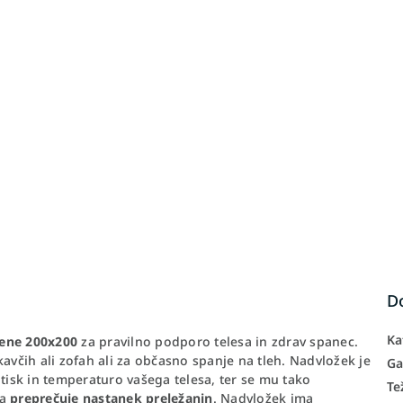
D
Ka
pene 200x200
za pravilno podporo telesa in zdrav spanec.
kavčih ali zofah ali za občasno spanje na tleh. Nadvložek je
Ga
itisk in temperaturo vašega telesa, ter se mu tako
Te
da
preprečuje nastanek preležanin
. Nadvložek ima