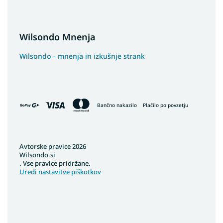
Wilsondo Mnenja
Wilsondo - mnenja in izkušnje strank
Bančno nakazilo
Plačilo po povzetju
Avtorske pravice 2026
Wilsondo.si
. Vse pravice pridržane.
Uredi nastavitve piškotkov