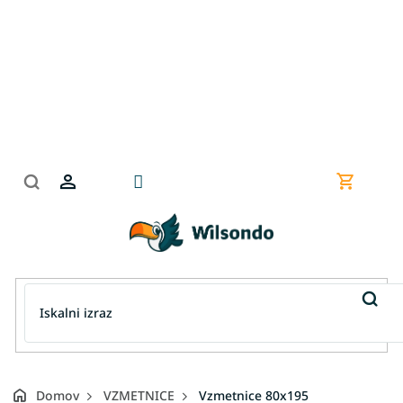
Preskoči
na
vsebino
Nakupov
košarica
Domov
VZMETNICE
Vzmetnice 80x195