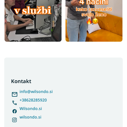
F
o
o
t
Kontakt
e
r
info
@
wilsondo.si
+38628285920
Wilsondo.si
wilsondo.si