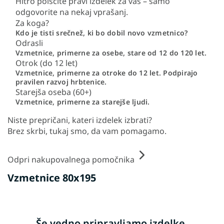
Hitro poiščite pravi izdelek za vas – samo
odgovorite na nekaj vprašanj.
Za koga?
Kdo je tisti srečnež, ki bo dobil novo vzmetnico?
Odrasli
Vzmetnice, primerne za osebe, stare od 12 do 120 let.
Otrok (do 12 let)
Vzmetnice, primerne za otroke do 12 let. Podpirajo
pravilen razvoj hrbtenice.
Starejša oseba (60+)
Vzmetnice, primerne za starejše ljudi.
Niste prepričani, kateri izdelek izbrati?
Brez skrbi, tukaj smo, da vam pomagamo.
Odpri nakupovalnega pomočnika
Vzmetnice 80x195
Še vedno pripravljamo izdelke.