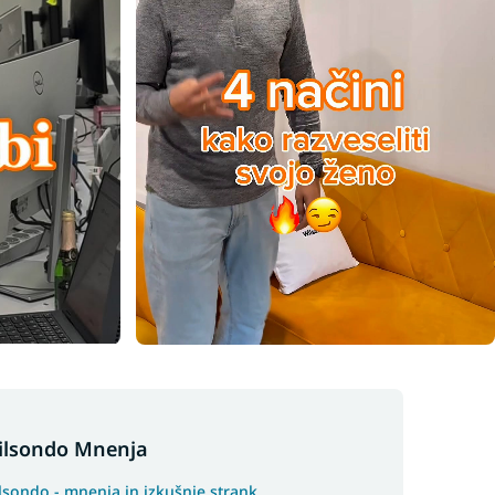
ilsondo Mnenja
lsondo - mnenja in izkušnje strank