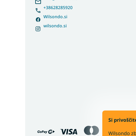
e
r
+38628285920
Wilsondo.si
wilsondo.si
Si privošči
Bančno nakazilo
Wilsondo zb