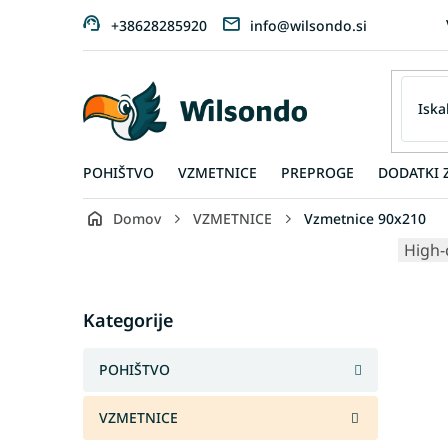
Preskoči
+38628285920
info@wilsondo.si
na
vsebino
POHIŠTVO
VZMETNICE
PREPROGE
DODATKI 
Domov
VZMETNICE
Vzmetnice 90x210
S
High-
i
d
Skip
e
Kategorije
categories
b
a
POHIŠTVO
r
VZMETNICE