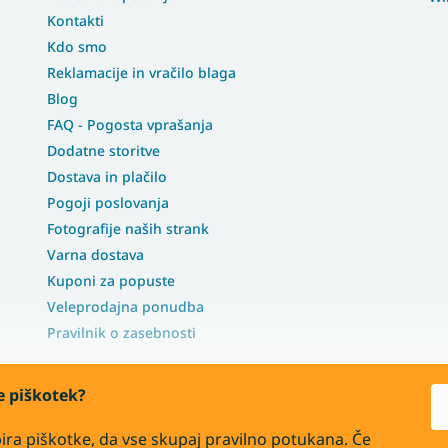
Kontakti
Kdo smo
Reklamacije in vračilo blaga
Blog
FAQ - Pogosta vprašanja
Dodatne storitve
Dostava in plačilo
Pogoji poslovanja
Fotografije naših strank
Varna dostava
Kuponi za popuste
Veleprodajna ponudba
Pravilnik o zasebnosti
te piškotek?
ira piškotke, da vse skupaj pravilno potukana. Če