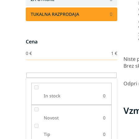
TUKALNA RAZPRODAJA
Cena
0
€
1
€
Niste p
Brez s
Odpri
In stock
0
Vzm
Novost
0
Tip
0