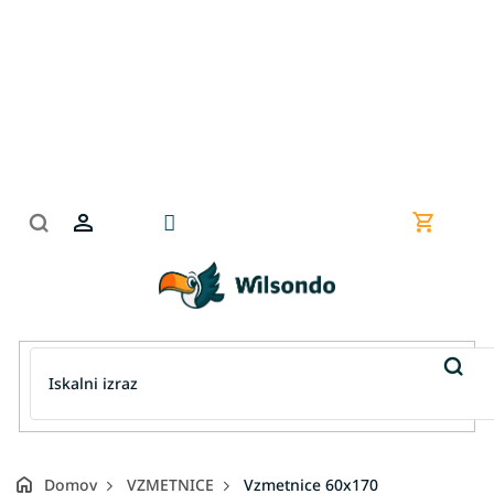
Preskoči
na
vsebino
Nakupov
košarica
Domov
VZMETNICE
Vzmetnice 60x170