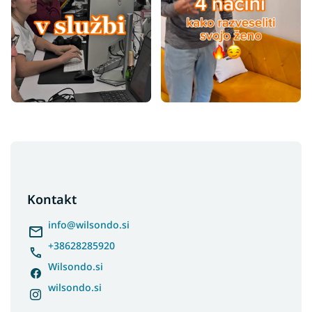
F
o
o
t
Kontakt
e
r
info
@
wilsondo.si
+38628285920
Wilsondo.si
wilsondo.si