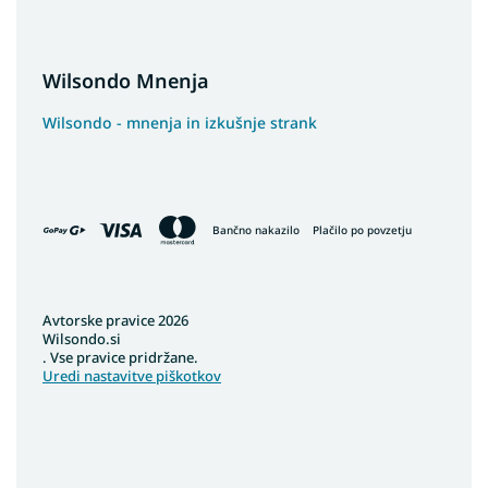
Wilsondo Mnenja
Wilsondo - mnenja in izkušnje strank
Bančno nakazilo
Plačilo po povzetju
Avtorske pravice 2026
Wilsondo.si
. Vse pravice pridržane.
Uredi nastavitve piškotkov