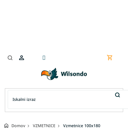
Preskoči
na
vsebino
Nakupov
košarica
Domov
VZMETNICE
Vzmetnice 100x180