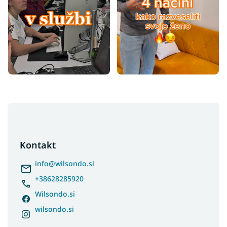
F
o
o
t
Kontakt
e
r
info
@
wilsondo.si
+38628285920
Wilsondo.si
wilsondo.si