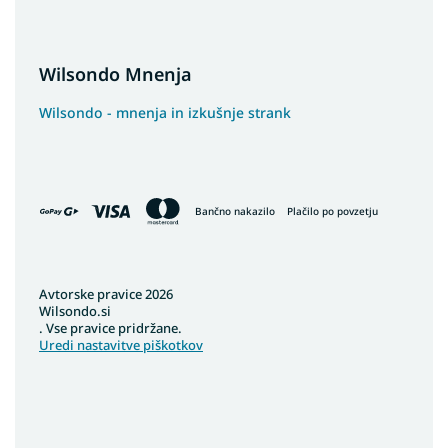
Wilsondo Mnenja
Wilsondo - mnenja in izkušnje strank
Bančno nakazilo
Plačilo po povzetju
Avtorske pravice 2026
Wilsondo.si
. Vse pravice pridržane.
Uredi nastavitve piškotkov