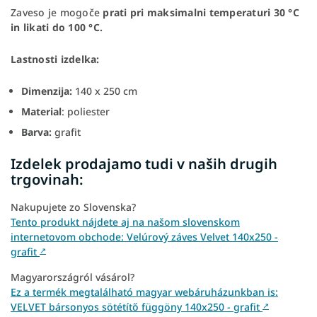
Zaveso je mogoče
prati pri maksimalni temperaturi 30 °C
in likati do 100 °C.
Lastnosti izdelka:
Dimenzija:
140 x 250 cm
Material
: poliester
Barva:
grafit
Izdelek prodajamo tudi v naših drugih
trgovinah:
Nakupujete zo Slovenska?
Tento produkt nájdete aj na našom slovenskom
internetovom obchode: Velúrový záves Velvet 140x250 -
grafit
↗
Magyarországról vásárol?
Ez a termék megtalálható magyar webáruházunkban is:
VELVET bársonyos sötétítő függöny 140x250 - grafit
↗