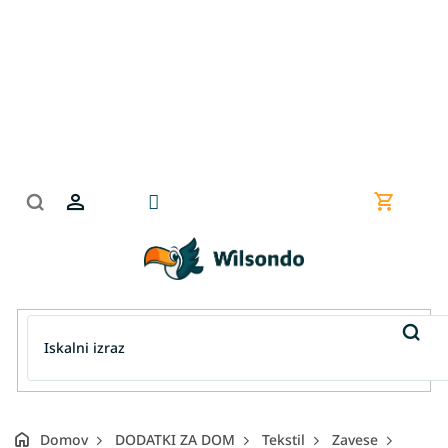
Preskoči
na
vsebino
Nakupov
košarica
Domov
DODATKI ZA DOM
Tekstil
Zavese