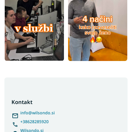
F
o
o
t
Kontakt
e
r
info
@
wilsondo.si
+38628285920
Wilsondo.si