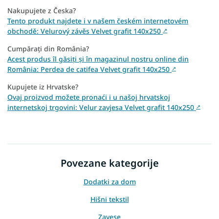
Nakupujete z Česka?
Tento produkt najdete i v našem českém internetovém
obchodě: Velurový závěs Velvet grafit 140x250
↗
Cumpărați din România?
Acest produs îl găsiți și în magazinul nostru online din
România: Perdea de catifea Velvet grafit 140x250
↗
Kupujete iz Hrvatske?
Ovaj proizvod možete pronaći i u našoj hrvatskoj
internetskoj trgovini: Velur zavjesa Velvet grafit 140x250
↗
Povezane kategorije
Dodatki za dom
Hišni tekstil
Zavese