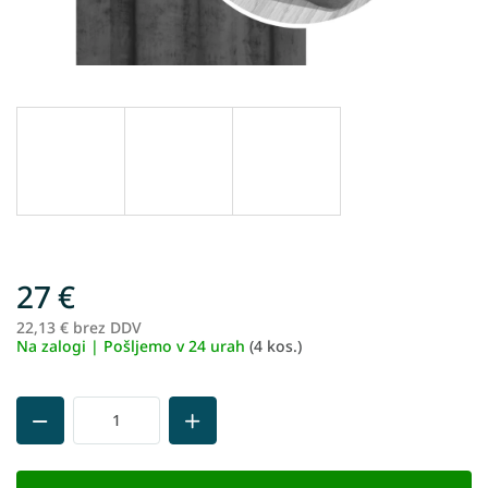
27 €
22,13 € brez DDV
Me
Na zalogi | Pošljemo v 24 urah
(4 kos.)
ce