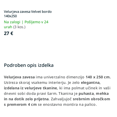
Velurjeva zavesa Velvet bordo
140x250
Na zalogi | Pošljemo v 24
urah
(3 kos.)
27 €
Podroben opis izdelka
Velurjeva zavesa
ima univerzalno dimenzijo
140 x 250 cm.
Ustreza skoraj vsakemu interierju. Je zelo
elegantna,
izdelana iz velurjeve tkanine
, ki ima polmat učinek in vaši
dnevni sobi doda pravi šarm. Tkanina je
puhasta
,
mehka
in na dotik zelo prijetna
. Zahvaljujoč
srebrnim obročkom
s premerom 4 cm
se enostavno montira na palico.