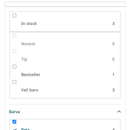
e
l
k
o
In stock
3
v
Novost
0
Tip
0
Bestseller
1
Več barv
3
Barva
Bela
4