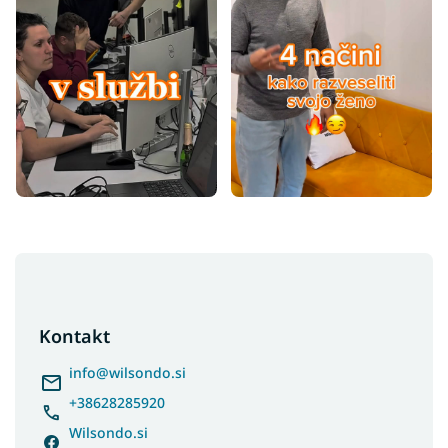
F
o
o
t
Kontakt
e
r
info
@
wilsondo.si
+38628285920
Wilsondo.si