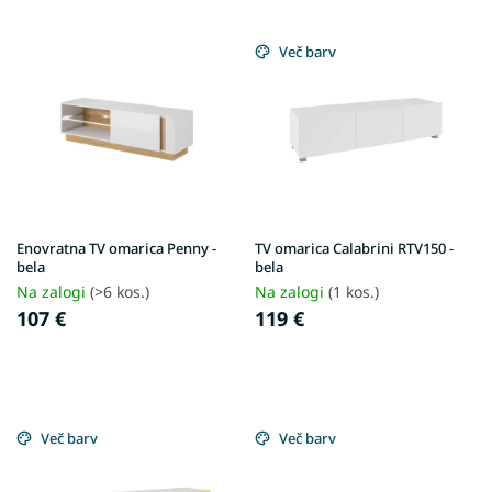
L
i
Več barv
s
t
o
f
p
r
o
d
Enovratna TV omarica Penny -
TV omarica Calabrini RTV150 -
u
bela
bela
c
Na zalogi
(>6 kos.)
Na zalogi
(1 kos.)
t
107 €
119 €
s
Več barv
Več barv