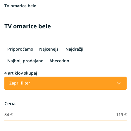
TV omarice bele
TV omarice bele
R
a
Priporočamo
Najcenejši
Najdražji
z
v
Najbolj prodajano
Abecedno
r
š
4
artiklov skupaj
č
Zapri filter
a
n
j
Cena
e
i
84
€
119
€
z
d