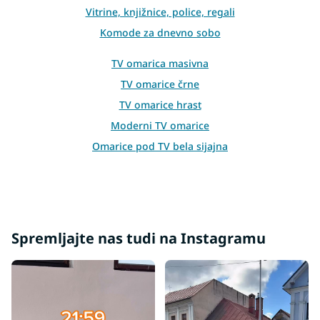
o
Vitrine, knjižnice, police, regali
n
Komode za dnevno sobo
t
r
o
TV omarica masivna
l
TV omarice črne
s
TV omarice hrast
Moderni TV omarice
Omarice pod TV bela sijajna
Spremljajte nas tudi na Instagramu