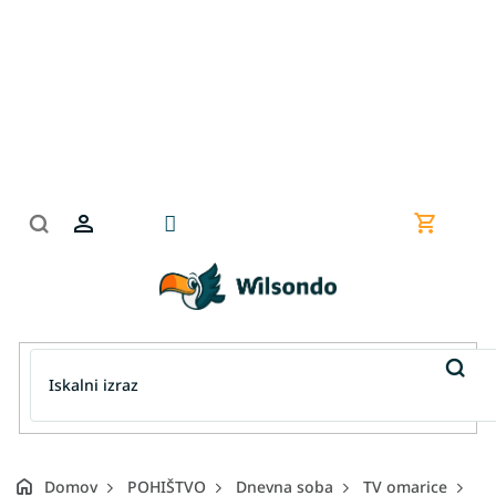
Preskoči
na
vsebino
Nakupov
košarica
Domov
POHIŠTVO
Dnevna soba
TV omarice