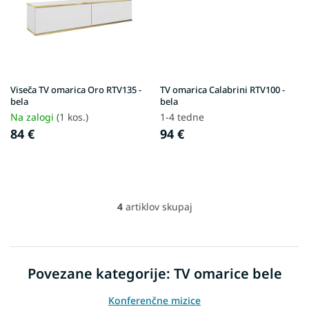
Viseča TV omarica Oro RTV135 -
TV omarica Calabrini RTV100 -
bela
bela
Na zalogi
(1 kos.)
1-4 tedne
84 €
94 €
4
artiklov skupaj
L
i
s
t
i
Povezane kategorije: TV omarice bele
n
g
Konferenčne mizice
c