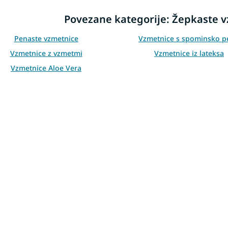
t
i
Povezane kategorije: Žepkaste 
n
g
c
Penaste vzmetnice
Vzmetnice s spominsko 
o
Vzmetnice z vzmetmi
Vzmetnice iz lateksa
n
t
Vzmetnice Aloe Vera
r
o
l
s