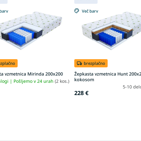
barv
Več barv
ezplačno
brezplačno
ta vzmetnica Mirinda 200x200
Žepkasta vzmetnica Hunt 200x
kokosom
logi | Pošljemo v 24 urah
(2 kos.)
5-10 del
228 €
L
i
s