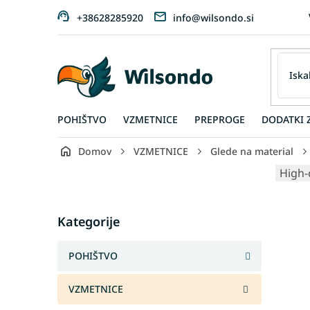
Preskoči
+38628285920
info@wilsondo.si
na
vsebino
POHIŠTVO
VZMETNICE
PREPROGE
DODATKI 
Domov
VZMETNICE
Glede na material
S
High-
i
d
Skip
e
Kategorije
categories
b
a
POHIŠTVO
r
VZMETNICE