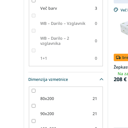
i
š
s
č
Več barv
3
Več 
t
a
o
n
WB – Darilo – Vzglavnik
0
f
j
p
e
r
i
WB – Darilo – 2
0
vzglavnika
o
z
d
d
u
e
br
1+1
0
c
l
Žepkas
t
k
Na za
s
o
208 €
Dimenzija vzmetnice
v
80x200
21
90x200
21