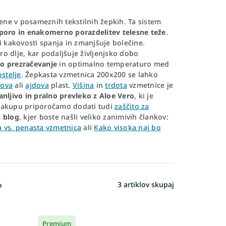
ene v posameznih tekstilnih žepkih. Ta sistem
dporo in enakomerno porazdelitev telesne teže
.
ši kakovosti spanja in zmanjšuje bolečine.
o dlje, kar podaljšuje življenjsko dobo
no prezračevanje
in optimalno temperaturo med
stelje
. Žepkasta vzmetnica 200x200 se lahko
ova
ali
ajdova
plast.
Višina
in
trdota
vzmetnice je
anljivo in pralno prevleko z Aloe Vero
, ki je
 nakupu priporočamo dodati tudi
zaščito za
š
blog
, kjer boste našli veliko zanimivih člankov:
 vs. penasta vzmetnica
ali
Kako visoka naj bo
3
artiklov skupaj
o
Premium