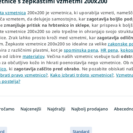
tnice s žepkastimi vzmetmi 200x200
ta vzmetnica
200x200 je vzmetnica, ki uporablja vzmeti, namešč
a vzmetem, da delujejo samostojno, kar
zagotavlja boljšo po
se
zmanjšuje pritisk na hrbtenico in sklepe
, kar prispeva k bolj
e vzmetnice 200x200 so zelo trpežne in ohranjajo svojo struktur
ice. Zrak lahko prosto kroži med vzmetmi, kar
zagotavlja odlič
m. Žepkaste vzmetnice 200x200 so idealne za velike
zakonske po
ra z različnimi plastmi, kot je
spominska pena
,
HR pena
,
kokos
a od izbire
materialov
. Večina naših vzmetnic vsebuje tudi
odstr
a za občutljivo kožo in hkrati poenostavlja nego vzmetnice. Ob
ico
, ki
zagotavlja zaščito pred obrabo
. Ne pozabite obiskati na
zbrati pravo vzmetnico?
,
Kako izbrati trdoto vzmetnice?
,
Vzmetna
 postelja?
oročamo
Najcenejši
Najdražji
Najbolj prodajano
Abecedn
ard
Standard