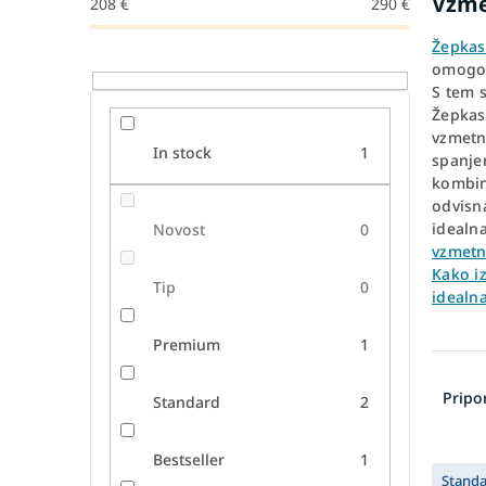
Vzme
208
€
290
€
Žepkas
omogoč
S tem 
Žepkast
vzmetn
In stock
1
spanje
kombini
odvisn
idealn
Novost
0
vzmetn
Kako i
Tip
0
idealna
Premium
1
R
a
Prip
Standard
2
z
v
Bestseller
1
L
r
Stand