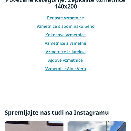
n
140x200
g
c
o
Penaste vzmetnice
n
Vzmetnice s spominsko peno
t
r
Kokosove vzmetnice
o
Vzmetnice z vzmetmi
l
s
Vzmetnice iz lateksa
Ajdove vzmetnice
Vzmetnice Aloe Vera
Spremljajte nas tudi na Instagramu