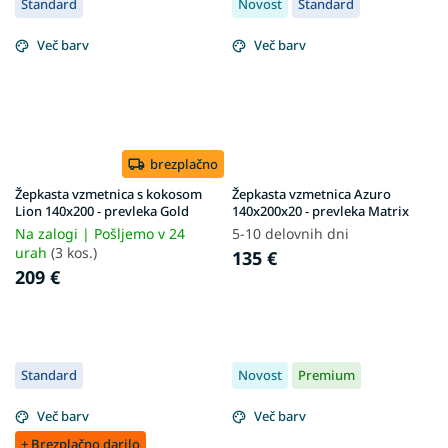
Standard
Novost
Standard
Več barv
Več barv
brezplačno
Žepkasta vzmetnica s kokosom
Žepkasta vzmetnica Azuro
Lion 140x200 - prevleka Gold
140x200x20 - prevleka Matrix
Na zalogi | Pošljemo v 24
5-10 delovnih dni
urah
(3 kos.)
135 €
209 €
Standard
Novost
Premium
Več barv
Več barv
+ Brezplačno darilo