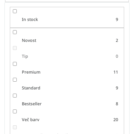
l
k
o
In stock
9
v
Novost
2
Tip
0
Premium
11
Standard
9
Bestseller
8
Več barv
20