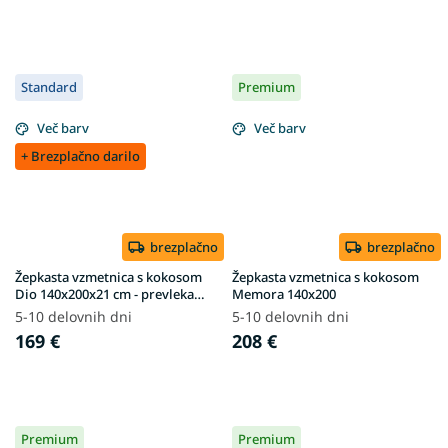
Standard
Premium
Več barv
Več barv
+ Brezplačno darilo
brezplačno
brezplačno
Žepkasta vzmetnica s kokosom
Žepkasta vzmetnica s kokosom
Dio 140x200x21 cm - prevleka
Memora 140x200
Gold
5-10 delovnih dni
5-10 delovnih dni
169 €
208 €
Premium
Premium