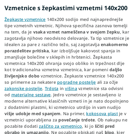
Vzmetnice s žepkastimi vzmetmi 140x200
Žepkaste vzmetnice
140x200 sodijo med najnaprednejše
tipe vzmetnih vzmetnic. Njihova specifična zasnova temelji
na tem, da je
vsaka vzmet nameščena v svojem žepku
, kar
zagotavlja njihovo neodvisno delovanje. Ta tip vzmetnice je
idealen za pare z različno težo, saj zagotavlja
enakomerno
porazdelitev pritiska
, kar izboljšuje kakovost spanja in
zmanjšuje bolečine v sklepih in hrbtenici. Žepkasta
vzmetnica 140x200 ohranja svojo obliko in trpežnost dlje
kot tradicionalna vzmetna vzmetnica, kar pomeni
daljšo
življenjsko dobo
vzmetnice. Žepkaste vzmetnice 140x200
so primerne za nekatere
pogradne postelje
ali za ožje
zakonske postelje
.
Trdota
in
višina
vzmetnice sta odvisni
od
materialne sestave
. Jedro vzmetnice je sestavljeno iz
moderne alternative klasičnih vzmeti in je nato dopolnjeno
z dodatnimi plastmi, ki vzmetnico utrdijo in vam nudijo
višje udobje med spanjem
. Na primer,
kokosova plast
je v
vzmetnici uporabljena za
povečanje trdote
. Ob nakupu ne
pozabite dodati
zaščito za vzmetnico
, ki jo
ščiti pred
obrabo in umazanijo
. Ne pozabite obiskati naš
blog
, kjer