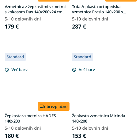
Vzmetnica z žepkastimi vzmetmi
Trda žepkasta ortopedska
s kokosom Dax 140x200x24 cm -
vzmetnica Frasio 140x200 s
prevleka Lavender
kokosom
5-10 delovnih dni
5-10 delovnih dni
179 €
287 €
Standard
Standard
Več barv
Več barv
brezplačno
Žepkasta vzmetnica HADES
Žepkasta vzmetnica Mirinda
140x200
140x200
5-10 delovnih dni
5-10 delovnih dni
180 €
153 €