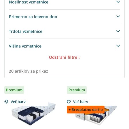
Nosilnost vzmetnice
Primerno za letveno dno
Trdota vzmetnice
Višina vzmetnice
Odstrani filtre
20
artiklov za prikaz
L
Premium
Premium
i
s
Več barv
Več barv
t
+ Brezplačno darilo
o
f
p