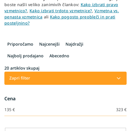
boste našli veliko zanimivih člankov:
Kako izbrati pravo
vzmetnico?
,
Kako izbrati trdoto vzmetnice?
,
Vzmetna vs.
penasta vzmetnica
ali
Kako pogosto preobleči in prati
posteljnino?
R
a
Priporočamo
Najcenejši
Najdražji
z
v
Najbolj prodajano
Abecedno
r
š
20
artiklov skupaj
č
Zapri filter
a
n
j
Cena
e
i
135
€
323
€
z
d
e