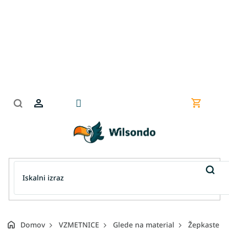
Preskoči
na
vsebino
Nakupov
košarica
Domov
VZMETNICE
Glede na material
Žepkaste