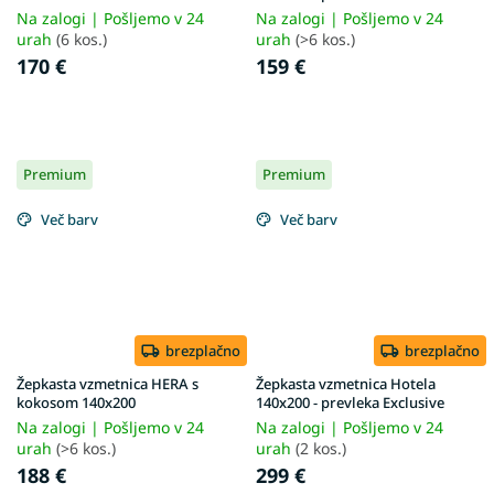
Na zalogi | Pošljemo v 24
Na zalogi | Pošljemo v 24
urah
(6 kos.)
urah
(>6 kos.)
170 €
159 €
Premium
Premium
Več barv
Več barv
brezplačno
brezplačno
Žepkasta vzmetnica HERA s
Žepkasta vzmetnica Hotela
kokosom 140x200
140x200 - prevleka Exclusive
Na zalogi | Pošljemo v 24
Na zalogi | Pošljemo v 24
urah
(>6 kos.)
urah
(2 kos.)
188 €
299 €