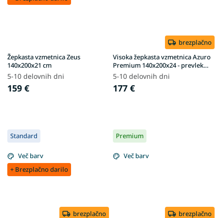
brezplačno
Žepkasta vzmetnica Zeus
Visoka žepkasta vzmetnica Azuro
140x200x21 cm
Premium 140x200x24 - prevleka
Exclusive Premium
5-10 delovnih dni
5-10 delovnih dni
159 €
177 €
Standard
Premium
Več barv
Več barv
+ Brezplačno darilo
brezplačno
brezplačno