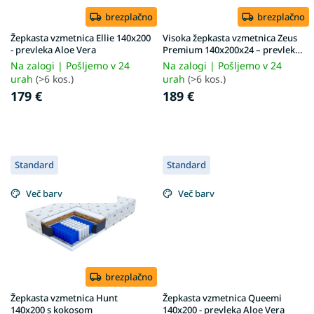
r
o
brezplačno
brezplačno
d
Žepkasta vzmetnica Ellie 140x200
Visoka žepkasta vzmetnica Zeus
u
- prevleka Aloe Vera
Premium 140x200x24 – prevleka
Aloe Vera
c
Na zalogi | Pošljemo v 24
Na zalogi | Pošljemo v 24
t
urah
(>6 kos.)
urah
(>6 kos.)
s
179 €
189 €
Standard
Standard
Več barv
Več barv
brezplačno
Žepkasta vzmetnica Hunt
Žepkasta vzmetnica Queemi
140x200 s kokosom
140x200 - prevleka Aloe Vera