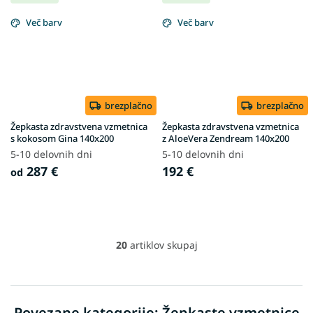
Več barv
Več barv
brezplačno
brezplačno
Žepkasta zdravstvena vzmetnica
Žepkasta zdravstvena vzmetnica
s kokosom Gina 140x200
z AloeVera Zendream 140x200
5-10 delovnih dni
5-10 delovnih dni
287 €
192 €
od
20
artiklov skupaj
L
i
s
t
i
Povezane kategorije: Žepkaste vzmetnice