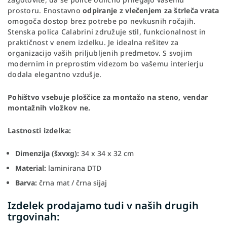
prostoru. Enostavno
odpiranje z vlečenjem za štrleča vrata
omogoča dostop brez potrebe po nevkusnih ročajih.
Stenska polica Calabrini združuje stil, funkcionalnost in
praktičnost v enem izdelku. Je idealna rešitev za
organizacijo vaših priljubljenih predmetov. S svojim
modernim in preprostim videzom bo vašemu interierju
dodala elegantno vzdušje.
Pohištvo vsebuje ploščice za montažo na steno, vendar
montažnih vložkov ne.
Lastnosti izdelka:
Dimenzija (šxvxg):
34 x 34 x 32 cm
Material:
laminirana DTD
Barva:
črna mat / črna sijaj
Izdelek prodajamo tudi v naših drugih
trgovinah: