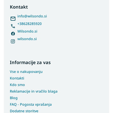
t
Kontakt
e
r
info
@
wilsondo.si
+38628285920
Wilsondo.si
wilsondo.si
Informacije za vas
Vse o nakupovanju
Kontakti
Kdo smo
Reklamacije in vračilo blaga
Blog
FAQ - Pogosta vprašanja
Dodatne storitve