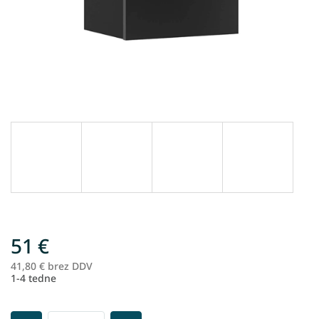
51 €
41,80 € brez DDV
Me
1-4 tedne
ce