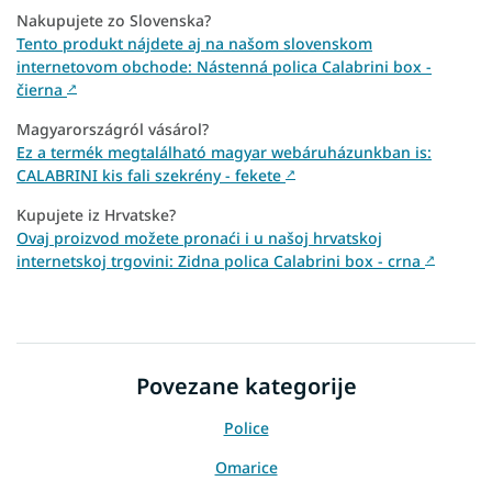
Nakupujete zo Slovenska?
Tento produkt nájdete aj na našom slovenskom
internetovom obchode: Nástenná polica Calabrini box -
čierna
↗
Magyarországról vásárol?
Ez a termék megtalálható magyar webáruházunkban is:
CALABRINI kis fali szekrény - fekete
↗
Kupujete iz Hrvatske?
Ovaj proizvod možete pronaći i u našoj hrvatskoj
internetskoj trgovini: Zidna polica Calabrini box - crna
↗
Povezane kategorije
Police
Omarice