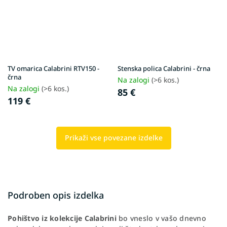
TV omarica Calabrini RTV150 -
Stenska polica Calabrini - črna
črna
Na zalogi
(>6 kos.)
Na zalogi
(>6 kos.)
85 €
119 €
Prikaži vse povezane izdelke
Podroben opis izdelka
Pohištvo iz kolekcije Calabrini
bo vneslo v vašo dnevno