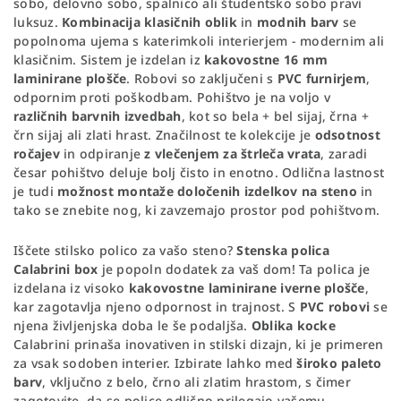
sobo, delovno sobo, spalnico ali študentsko sobo pravi
luksuz.
Kombinacija klasičnih oblik
in
modnih barv
se
popolnoma ujema s katerimkoli interierjem - modernim ali
klasičnim. Sistem je izdelan iz
kakovostne 16 mm
laminirane plošče
. Robovi so zaključeni s
PVC furnirjem
,
odpornim proti poškodbam. Pohištvo je na voljo v
različnih barvnih izvedbah
, kot so bela + bel sijaj, črna +
črn sijaj ali zlati hrast. Značilnost te kolekcije je
odsotnost
ročajev
in odpiranje
z vlečenjem za štrleča vrata
, zaradi
česar pohištvo deluje bolj čisto in enotno. Odlična lastnost
je tudi
možnost montaže določenih izdelkov na steno
in
tako se znebite nog, ki zavzemajo prostor pod pohištvom.
Iščete stilsko polico za vašo steno?
Stenska polica
Calabrini box
je popoln dodatek za vaš dom! Ta polica je
izdelana iz visoko
kakovostne laminirane iverne plošče
,
kar zagotavlja njeno odpornost in trajnost. S
PVC robovi
se
njena življenjska doba le še podaljša.
Oblika kocke
Calabrini prinaša inovativen in stilski dizajn, ki je primeren
za vsak sodoben interier. Izbirate lahko med
široko paleto
barv
, vključno z belo, črno ali zlatim hrastom, s čimer
zagotovite, da se police odlično prilegajo vašemu